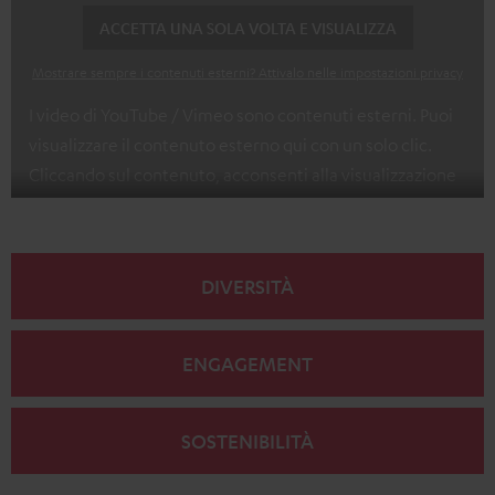
ACCETTA UNA SOLA VOLTA E VISUALIZZA
Mostrare sempre i contenuti esterni? Attivalo nelle impostazioni privacy
I video di YouTube / Vimeo sono contenuti esterni. Puoi
visualizzare il contenuto esterno qui con un solo clic.
Cliccando sul contenuto, acconsenti alla visualizzazione
del contenuto esterno. Ciò consente la trasmissione dei
dati personali a piattaforme di terze parti. Puoi trovare
ulteriori informazioni al riguardo nella nostra
informativa
DIVERSITÀ
sulla privacy
.
ENGAGEMENT
SOSTENIBILITÀ