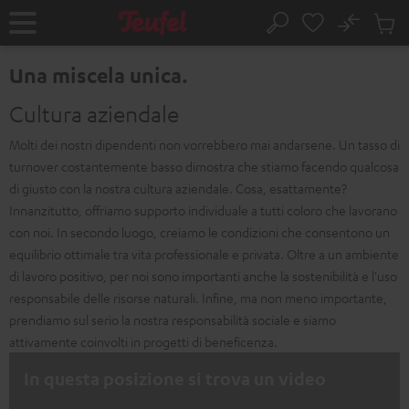
VAI AL
No
NTENUTO
Salv
Pagina
Cerca
Prodot
iniziale
nel
Una miscela unica.
carrel
Cultura aziendale
Molti dei nostri dipendenti non vorrebbero mai andarsene. Un tasso di
turnover costantemente basso dimostra che stiamo facendo qualcosa
di giusto con la nostra cultura aziendale. Cosa, esattamente?
Innanzitutto, offriamo supporto individuale a tutti coloro che lavorano
con noi. In secondo luogo, creiamo le condizioni che consentono un
equilibrio ottimale tra vita professionale e privata. Oltre a un ambiente
di lavoro positivo, per noi sono importanti anche la sostenibilità e l'uso
responsabile delle risorse naturali. Infine, ma non meno importante,
prendiamo sul serio la nostra responsabilità sociale e siamo
attivamente coinvolti in progetti di beneficenza.
In questa posizione si trova un video