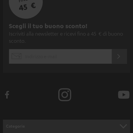
45 €
I
Scegli il tuo buono sconto!
Iscriviti alla newsletter e ricevi fino a 45 € di buono
s
sconto.
c
r
ACCED
EMAIL
i
ORA
WIDGET
z
i
o
n
e
a
l
Categorie
l