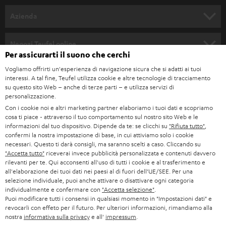
SET COMPLETI
a
Azienda
n
SOUNDBAR
ASSISTENZA
e
Negozi Teufel online
Per assicurarti il suono che cerchi
STEREO
w
CARRIERA
GERMANIA
Vogliamo offrirti un'esperienza di navigazione sicura che si adatti ai tuoi
s
SMART HOME
interessi. A tal fine, Teufel utilizza cookie e altre tecnologie di tracciamento
STAMPA
su questo sito Web – anche di terze parti – e utilizza servizi di
l
AUSTRIA
personalizzazione.
BLUETOOTH
e
B2B
Con i cookie noi e altri marketing partner elaboriamo i tuoi dati e scopriamo
cosa ti piace - attraverso il tuo comportamento sul nostro sito Web e le
t
SVIZZERA
CUFFIE
informazioni dal tuo dispositivo. Dipende da te: se clicchi su
"Rifiuta tutto"
,
BLOG
t
confermi la nostra impostazione di base, in cui attiviamo solo i cookie
necessari. Questo ti darà consigli, ma saranno scelti a caso. Cliccando su
CUFFIE BLUETOOTH
e
PAESI BASSI
NEWSLETTER
"Accetta tutto"
riceverai invece pubblicità personalizzata e contenuti davvero
rilevanti per te. Qui acconsenti all'uso di tutti i cookie e al trasferimento e
r
SET STEREO
all'elaborazione dei tuoi dati nei paesi al di fuori dell’UE/SEE. Per una
NEGOZI
BELGIO
selezione individuale, puoi anche attivare o disattivare ogni categoria
ALTOPARLANTE
individualmente e confermare con
"Accetta selezione"
.
VANTAGGI TEUFEL
Puoi modificare tutti i consensi in qualsiasi momento in "Impostazioni dati" e
FRANCIA
revocarli con effeto per il futuro. Per ulteriori informazioni, rimandiamo alla
ULTIMA
LA NOSTRA STORIA
nostra
informativa sulla privacy
e all'
impressum
.