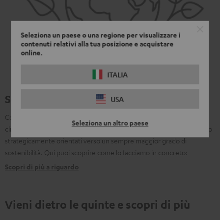
Seleziona un paese o una regione per visualizzare i
contenuti relativi alla tua posizione e acquistare
online.
ITALIA
Sostenibilità
USA
Come azienda non siamo solo responsabili nei confronti dei nostri
Seleziona un altro paese
clienti, ma anche nei confronti del nostro pianeta. Ecco perchè siamo
strategicamente orientati verso un sempre maggior grado di
sostenibilità. Qui puoi scoprire come lo facciamo in concreto:
Scopri di più a riguardo
Vieni dietro le quinte e scopri di più