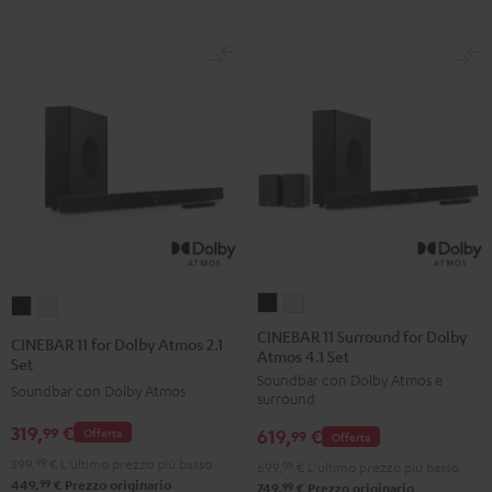
CINEBAR
CINEBAR
CINEBAR
CINEBAR
11
11
11
11
CINEBAR 11 Surround for Dolby
CINEBAR 11 for Dolby Atmos 2.1
Atmos 4.1 Set
Surround
Surround
for
for
Set
Soundbar con Dolby Atmos e
for
for
Dolby
Dolby
Soundbar con Dolby Atmos
surround
Dolby
Dolby
Atmos
Atmos
319,
€
99
619,
€
Offerta
Atmos
Atmos
99
Offerta
2.1
2.1
4.1
4.1
399,
99
€
L'ultimo prezzo più basso
Set
Set
699,
99
€
L'ultimo prezzo più basso
99
449,
€
Prezzo originario
Set
Set
99
749,
€
Prezzo originario
Nero
Bianco