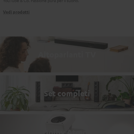
YouTube & Co. Passione pura per il suono.
Vedi prodotti
Altoparlanti TV
Set completi
Dolby Atmos