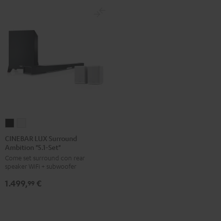
Set
Set
Nero
Bianco
CINEBAR
CINEBAR
LUX
LUX
CINEBAR LUX Surround
Ambition "5.1-Set"
Surround
Surround
Come set surround con rear
Ambition
Ambition
speaker WiFi + subwoofer
"5.1-
"5.1-
1.499,
€
Set"
Set"
99
Nero
Bianco