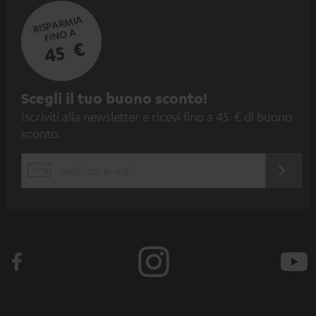
RISPARMIA
FINO A
45 €
I
Scegli il tuo buono sconto!
Iscriviti alla newsletter e ricevi fino a 45 € di buono
s
sconto.
c
r
ACCED
EMAIL
i
ORA
WIDGET
z
i
o
n
e
a