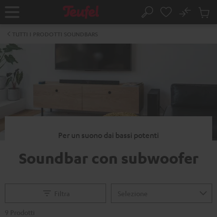
VAI AL
No
NTENUTO
Salv
Pagina
Cerca
Prodot
iniziale
nel
TUTTI I PRODOTTI SOUNDBARS
carrel
Per un suono dai bassi potenti
Soundbar con subwoofer
Filtra
9 Prodotti