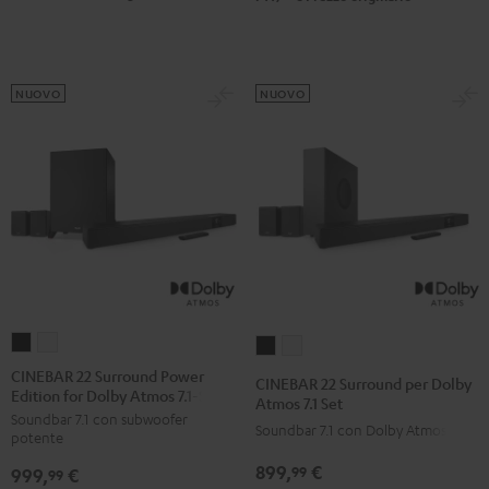
Nero
Bianco
NUOVO
NUOVO
CINEBAR
CINEBAR
CINEBAR
CINEBAR
22
22
22
22
CINEBAR 22 Surround Power
CINEBAR 22 Surround per Dolby
Edition for Dolby Atmos 7.1-Set
Surround
Surround
Surround
Surround
Atmos 7.1 Set
Soundbar 7.1 con subwoofer
Power
Power
per
per
Soundbar 7.1 con Dolby Atmos
potente
Edition
Edition
Dolby
Dolby
899,
€
99
999,
€
for
for
99
Atmos
Atmos