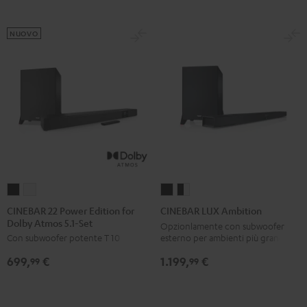
Set
Set
Nero
Bianco
NUOVO
CINEBAR
CINEBAR
CINEBAR
CINEBAR
22
22
LUX
LUX
CINEBAR 22 Power Edition for
CINEBAR LUX Ambition
Dolby Atmos 5.1-Set
Power
Power
Ambition
Ambition
Opzionlamente con subwoofer
esterno per ambienti più grandi.
Con subwoofer potente T 10
Edition
Edition
Nero
Nero
for
for
/
1.199,
€
699,
€
99
99
Dolby
Dolby
bianco
Atmos
Atmos
5.1-
5.1-