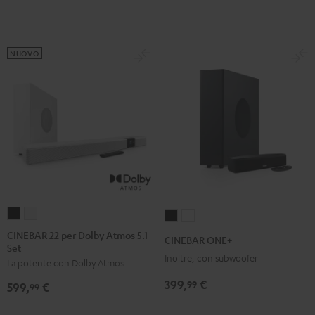
Dolby
Dolby
7.1
7.1
Atmos
Atmos
Set
Set
7.1-
7.1-
Nero
Bianco
NUOVO
Set
Set
Nero
Bianco
CINEBAR
CINEBAR
CINEBAR
CINEBAR
22
22
ONE+
ONE+
CINEBAR 22 per Dolby Atmos 5.1
CINEBAR ONE+
Set
per
per
Nero
Bianco
Inoltre, con subwoofer
La potente con Dolby Atmos
Dolby
Dolby
Atmos
Atmos
399,
€
99
599,
€
99
5.1
5.1