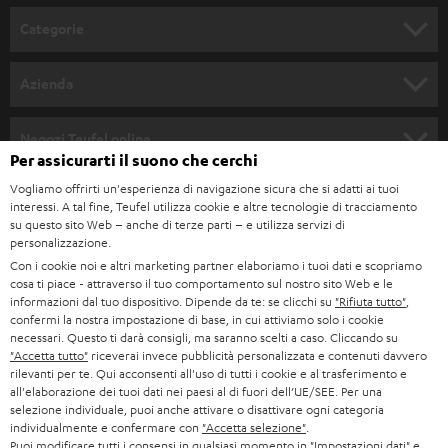
l
Categorie
l
SET COMPLETI
a
Azienda
n
SOUNDBAR
ASSISTENZA
e
Negozi Teufel online
Per assicurarti il suono che cerchi
STEREO
w
CARRIERA
GERMANIA
Vogliamo offrirti un'esperienza di navigazione sicura che si adatti ai tuoi
s
SMART HOME
interessi. A tal fine, Teufel utilizza cookie e altre tecnologie di tracciamento
STAMPA
su questo sito Web – anche di terze parti – e utilizza servizi di
l
AUSTRIA
personalizzazione.
BLUETOOTH
e
B2B
Con i cookie noi e altri marketing partner elaboriamo i tuoi dati e scopriamo
cosa ti piace - attraverso il tuo comportamento sul nostro sito Web e le
t
SVIZZERA
CUFFIE
informazioni dal tuo dispositivo. Dipende da te: se clicchi su
"Rifiuta tutto"
,
BLOG
t
confermi la nostra impostazione di base, in cui attiviamo solo i cookie
necessari. Questo ti darà consigli, ma saranno scelti a caso. Cliccando su
CUFFIE BLUETOOTH
e
PAESI BASSI
NEWSLETTER
"Accetta tutto"
riceverai invece pubblicità personalizzata e contenuti davvero
rilevanti per te. Qui acconsenti all'uso di tutti i cookie e al trasferimento e
r
SET STEREO
all'elaborazione dei tuoi dati nei paesi al di fuori dell’UE/SEE. Per una
NEGOZI
BELGIO
selezione individuale, puoi anche attivare o disattivare ogni categoria
ALTOPARLANTE
individualmente e confermare con
"Accetta selezione"
.
VANTAGGI TEUFEL
Puoi modificare tutti i consensi in qualsiasi momento in "Impostazioni dati" e