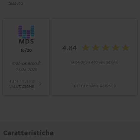
tessuto
4.84
16/20
(4.84 da 5 a 430 valutazioni)
mds-cineson.fr
25.06.2025
TUTTI I TEST DI
TUTTE LE VALUTAZIONI
VALUTAZIONE
Caratteristiche