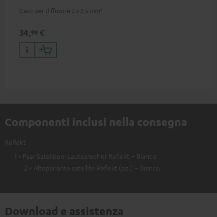
Cavo per diffusore 2 x 2,5 mm²
34,
€
99
Componenti inclusi nella consegna
Reflekt
1 × Paar Satelliten-Lautsprecher Reflekt – Bianco
2 × Altoparlante satellite Reflekt (pz.) – Bianco
Download e assistenza