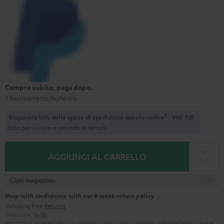
Compra subito, paga dopo.
Il finanziamento PayPal 0%.
1
Risparmia 50% delle spese di spedizione questo codice
VKF-72F
Solo per un breve periodo di tempo
AGGIUNGI AL CARRELLO
In magazzino
Shop with confidence with our 8-week return policy
including free
Returns
Produttore:
Teufel
Istruzioni di sicuerezza
Pezzi di ricambio
riparazioni
aggiornamenti software
Garanzia legale