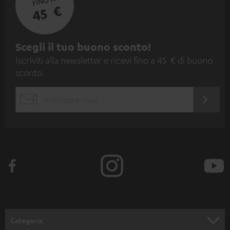
FINO A
45 €
I
Scegli il tuo buono sconto!
Iscriviti alla newsletter e ricevi fino a 45 € di buono
s
sconto.
c
r
ACCED
EMAIL
i
ORA
WIDGET
z
i
o
n
e
a
l
Categorie