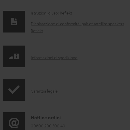
D
Istruzioni d'uso: Reflekt
o
Dichiarazione di conformità: pair of satellite speakers
c
Reflekt
u
m
e
I
Informazioni di spedizione
n
n
t
f
i
o
I
s
Garanzia legale
r
n
c
m
f
a
a
o
r
C
Hotline ordini
z
r
i
o
00800 200 300 40
i