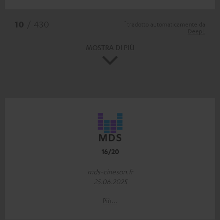
*
10
/ 430
tradotto automaticamente da
DeepL
MOSTRA DI PIÙ
16/20
mds-cineson.fr
25.06.2025
Più...