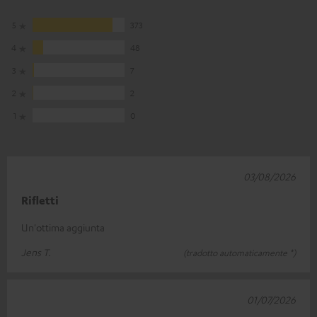
5
373
4
48
3
7
2
2
1
0
03/08/2026
Rifletti
Un'ottima aggiunta
Jens T.
(tradotto automaticamente *)
01/07/2026