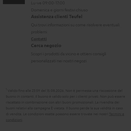
Lu-ve 09:00-17:00
m
c
n
o
Domenica e giorni festivi chiuso
a
a
t
n
Assistenza clienti Teufel
z
b
a
i
Qui trovi informazioni su come risolvere eventuali
i
i
t
d
problemi
o
Contatti
l
t
i
Cerca negozio
n
i
i
s
Scopri i prodotti da vicino e ottieni consigli
i
p
personalizzati nei nostri negozi
g
e
a
d
r
i
1
Valido fino alle 23:59 del 15.08.2026.
Non è permessa una riscossione del
a
z
buono in contanti. Il buono è valido solo per i clienti privati. Non può essere
n
i
riscattato in combinazione con altri buoni promozionali. La rivendita dei
buoni relativi alla campagna È vietata. Il buono perde la sua validità in caso
z
o
di vendita. Le condizioni esatte possono essere trovate nei nostri
Termini e
i
n
condizioni
.
a
e