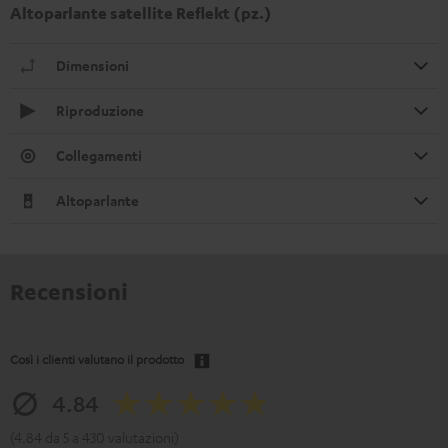
Altoparlante satellite Reflekt (pz.)
Dimensioni
Riproduzione
Collegamenti
Altoparlante
Recensioni
Così i clienti valutano il prodotto
4.84
(4.84 da 5 a 430 valutazioni)