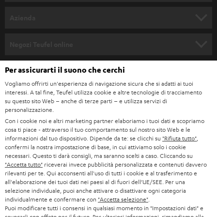
l
SET COMPLETI
a
Azienda
n
SOUNDBAR
ASSISTENZA
e
Negozi Teufel online
STEREO
w
CARRIERA
GERMANIA
Per assicurarti il suono che cerchi
s
SMART HOME
STAMPA
Vogliamo offrirti un'esperienza di navigazione sicura che si adatti ai tuoi
l
interessi. A tal fine, Teufel utilizza cookie e altre tecnologie di tracciamento
AUSTRIA
BLUETOOTH
e
su questo sito Web – anche di terze parti – e utilizza servizi di
B2B
personalizzazione.
t
SVIZZERA
CUFFIE
Con i cookie noi e altri marketing partner elaboriamo i tuoi dati e scopriamo
BLOG
cosa ti piace - attraverso il tuo comportamento sul nostro sito Web e le
t
informazioni dal tuo dispositivo. Dipende da te: se clicchi su
"Rifiuta tutto"
,
CUFFIE BLUETOOTH
e
PAESI BASSI
NEWSLETTER
confermi la nostra impostazione di base, in cui attiviamo solo i cookie
necessari. Questo ti darà consigli, ma saranno scelti a caso. Cliccando su
r
SET STEREO
"Accetta tutto"
riceverai invece pubblicità personalizzata e contenuti davvero
NEGOZI
BELGIO
rilevanti per te. Qui acconsenti all'uso di tutti i cookie e al trasferimento e
all'elaborazione dei tuoi dati nei paesi al di fuori dell’UE/SEE. Per una
ALTOPARLANTE
VANTAGGI TEUFEL
selezione individuale, puoi anche attivare o disattivare ogni categoria
FRANCIA
individualmente e confermare con
"Accetta selezione"
.
ULTIMA
Puoi modificare tutti i consensi in qualsiasi momento in "Impostazioni dati" e
LA NOSTRA STORIA
revocarli con effeto per il futuro. Per ulteriori informazioni, rimandiamo alla