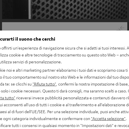
icurarti il suono che cerchi
offrirti un'esperienza di navigazione sicura che si adatti ai tuoi interessi. A 
ilizza cookie e altre tecnologie di tracciamento su questo sito Web – anch
 utilizza servizi di personalizzazione.
kie noi e altri marketing partner elaboriamo i tuoi dati e scopriamo cosa ti 
o il tuo comportamento sul nostro sito Web e le informazioni dal tuo dispos
a te: se clicchi su
"Rifiuta tutto"
, confermi la nostra impostazione di base, 
 solo i cookie necessari. Questo ti darà consigli, ma saranno scelti a caso.
ta tutto"
riceverai invece pubblicità personalizzata e contenuti davvero ri
ui acconsenti all'uso di tutti i cookie e al trasferimento e all'elaborazione d
paesi al di fuori dell’UE/SEE. Per una selezione individuale, puoi anche atti
are ogni categoria individualmente e confermare con
"Accetta selezione"
.
ficare tutti i consensi in qualsiasi momento in "Impostazioni dati" e revoca