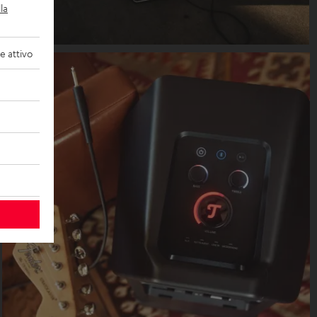
la
 attivo