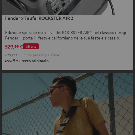
Fender x Teufel ROCKSTER AIR 2
Edizione speciale esclusiva del ROCKSTER AIR 2 nel classico design
Fender – porta il lifestyle californiano nelle tue feste e a casa tua
529,
€
99
Offerta
629,
99
€
L'ultimo prezzo più basso
99
699,
€
Prezzo originario