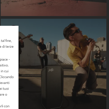
tal fine,
e di terze
piace -
itivo.
in cui
 Cliccando
levanti
ei tuoi
vare o
rli con