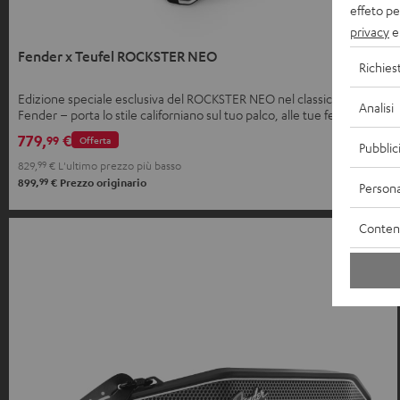
effeto pe
privacy
e 
Fender x Teufel ROCKSTER NEO
Richies
Edizione speciale esclusiva del ROCKSTER NEO nel classico design
Analisi
Fender – porta lo stile californiano sul tuo palco, alle tue feste e a
casa tua.
779,
€
99
Offerta
Pubblic
829,
99
€
L'ultimo prezzo più basso
99
899,
€
Prezzo originario
Persona
Contenu