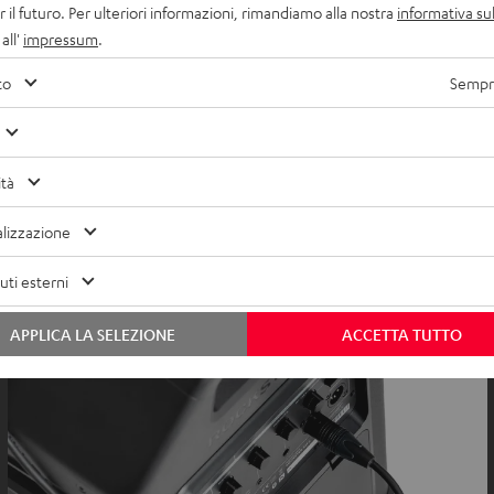
r il futuro. Per ulteriori informazioni, rimandiamo alla nostra
informativa sul
all'
impressum
.
to
Sempre
ità
lizzazione
ti esterni
APPLICA LA SELEZIONE
ACCETTA TUTTO