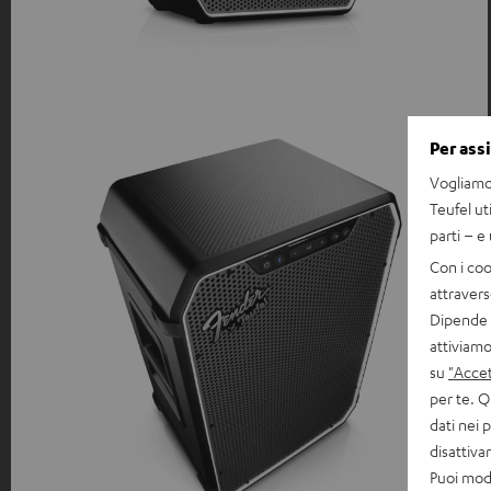
Per ass
Vogliamo 
Teufel ut
parti – e
Con i coo
attravers
Dipende d
attiviamo
su
"Accet
per te. Q
dati nei 
disattiv
Puoi modi