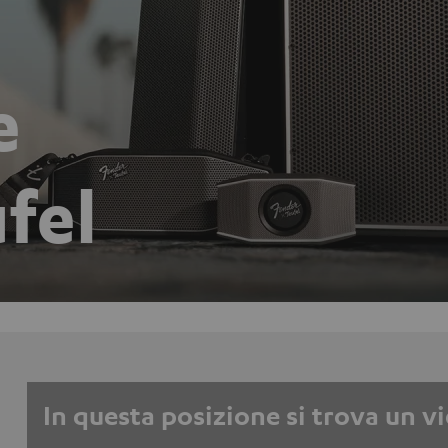
e
fel
In questa posizione si trova un v