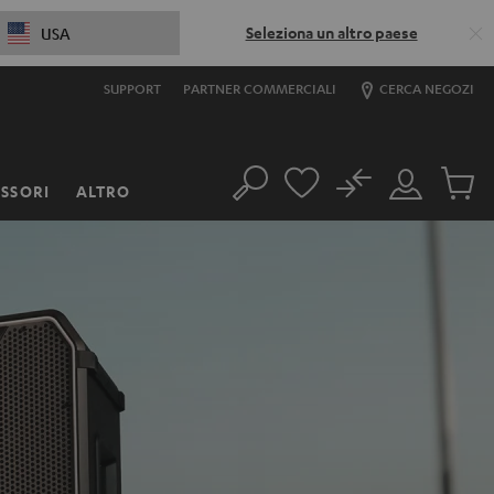
Seleziona un altro paese
USA
SUPPORT
PARTNER COMMERCIALI
CERCA NEGOZI
No
SSORI
ALTRO
Cerca
Il
Prodott
mio
nel
account
carrello