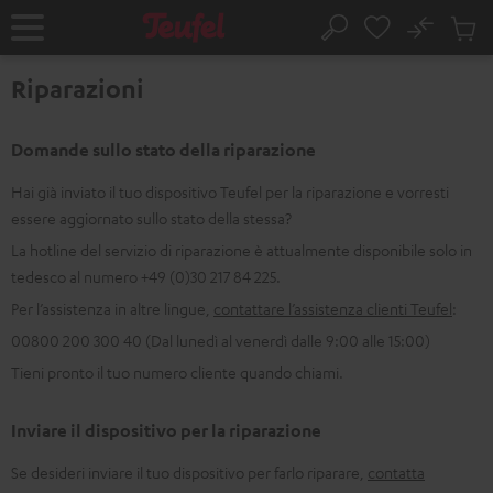
VAI AL
No
NTENUTO
Salv
Pagina
Cerca
Prodot
iniziale
nel
Riparazioni
carrel
Domande sullo stato della riparazione
Hai già inviato il tuo dispositivo Teufel per la riparazione e vorresti
essere aggiornato sullo stato della stessa?
La hotline del servizio di riparazione è attualmente disponibile solo in
tedesco al numero +49 (0)30 217 84 225.
Per l’assistenza in altre lingue,
contattare l’assistenza clienti Teufel
:
00800 200 300 40 (Dal lunedì al venerdì dalle 9:00 alle 15:00)
Tieni pronto il tuo numero cliente quando chiami.
Inviare il dispositivo per la riparazione
Se desideri inviare il tuo dispositivo per farlo riparare,
contatta