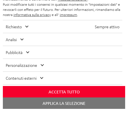
RISPARMIA
Puoi modificare tutti i consensi in qualsiasi momento in "Impostazioni dati" e
FINO A
revocarli con effeto per il futuro. Per ulteriori informazioni, rimandiamo alla
45 €
nostra
informativa sulla privacy
e all'
impressum
.
Richiesto
Sempre attivo
I
Scegli il tuo buono sconto!
Analisi
Iscriviti alla newsletter e ricevi fino a 45 € di buono
s
sconto.
c
Pubblicità
r
Personalizzazione
ACCED
EMAIL
i
ORA
WIDGET
z
Contenuti esterni
i
ACCETTA TUTTO
o
Chat
n
APPLICA LA SELEZIONE
starten
e
a