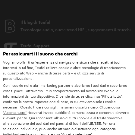
Il blog di Teufel
Tecnologie audio, nuovi trend HIFI, suggerimenti & trucchi
Teufel Support
Assistenza
Per assicurarti il suono che cerchi
Contatti
Vogliamo offrirti un'esperienza di navigazione sicura che si adatti ai tuoi
Resi
interessi. A tal fine, Teufel utilizza cookie e altre tecnologie di tracciamento
su questo sito Web – anche di terze parti – e utilizza servizi di
Traccia spedizione
personalizzazione.
Con i cookie noi e altri marketing partner elaboriamo i tuoi dati e scopriamo
Cerca un negozio
cosa ti piace - attraverso il tuo comportamento sul nostro sito Web e le
informazioni dal tuo dispositivo. Dipende da te: se clicchi su
"Rifiuta tutto"
,
Vieni a conoscere da vicino i nostri prodotti e lasciati
confermi la nostra impostazione di base, in cui attiviamo solo i cookie
consigliare personalmente in uno dei nostri negozi.
necessari. Questo ti darà consigli, ma saranno scelti a caso. Cliccando su
"Accetta tutto"
riceverai invece pubblicità personalizzata e contenuti davvero
rilevanti per te. Qui acconsenti all'uso di tutti i cookie e al trasferimento e
all'elaborazione dei tuoi dati nei paesi al di fuori dell’UE/SEE. Per una
selezione individuale, puoi anche attivare o disattivare ogni categoria
individualmente e confermare con
"Accetta selezione"
.