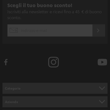
I
Scegli il tuo buono sconto!
Iscriviti alla newsletter e ricevi fino a 45 € di buono
s
sconto.
c
r
ACCED
EMAIL
i
ORA
WIDGET
z
i
o
n
e
a
l
Categorie
l
SET COMPLETI
a
Azienda
n