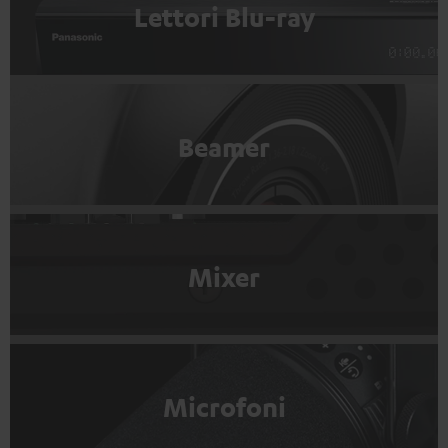
Lettori Blu-ray
Beamer
Mixer
Microfoni