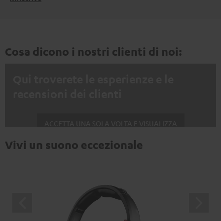
Cosa dicono i nostri clienti di noi:
Qui troverete le esperienze e le
recensioni dei clienti
ACCETTA UNA SOLA VOLTA E VISUALIZZA
Vivi un suono eccezionale
Mostrare sempre i contenuti esterni? Attivalo nelle impostazioni privacy
Le recensioni di Trustpilot sono contenuti esterni. È
possibile visualizzare il contenuto esterno con un
semplice clic. Facendo clic sul contenuto, l'utente
acconsente alla visualizzazione del contenuto esterno.
Ciò significa che i dati personali possono essere