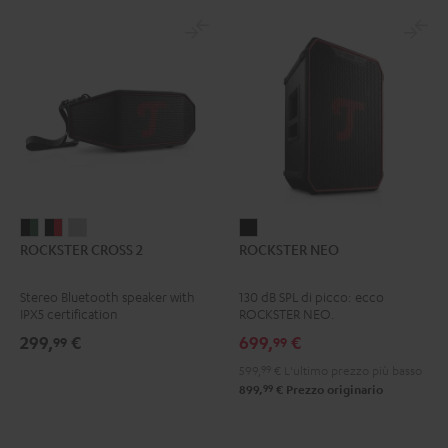
ROCKSTER
ROCKSTER
ROCKSTER
ROCKSTER
ROCKSTER CROSS 2
ROCKSTER NEO
CROSS
CROSS
CROSS
NEO
2
2
2
Nero
Stereo Bluetooth speaker with
130 dB SPL di picco: ecco
Black
Nero
Light
IPX5 certification
ROCKSTER NEO.
&
&
Gray
299,
€
699,
€
99
99
Green
Rosso
599,
99
€
L'ultimo prezzo più basso
99
899,
€
Prezzo originario