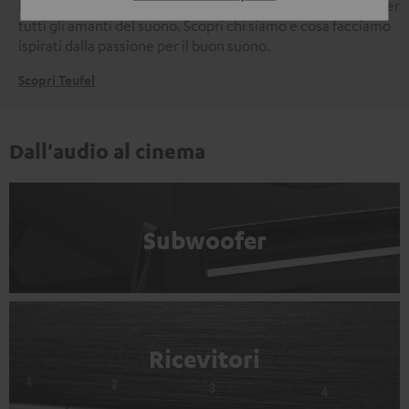
Da oltre 45 anni Teufel offre prodotti audio di alta qualità per
tutti gli amanti del suono. Scopri chi siamo e cosa facciamo
ispirati dalla passione per il buon suono.
Scopri Teufel
Dall'audio al cinema
Subwoofer
Ricevitori