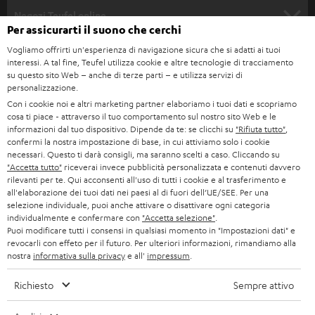
SOUNDBAR
ASSISTENZA
e
Negozi Teufel online
Per assicurarti il suono che cerchi
STEREO
w
CARRIERA
GERMANIA
Vogliamo offrirti un'esperienza di navigazione sicura che si adatti ai tuoi
s
interessi. A tal fine, Teufel utilizza cookie e altre tecnologie di tracciamento
SMART HOME
STAMPA
su questo sito Web – anche di terze parti – e utilizza servizi di
l
AUSTRIA
personalizzazione.
BLUETOOTH
e
B2B
Con i cookie noi e altri marketing partner elaboriamo i tuoi dati e scopriamo
cosa ti piace - attraverso il tuo comportamento sul nostro sito Web e le
t
SVIZZERA
CUFFIE
informazioni dal tuo dispositivo. Dipende da te: se clicchi su
"Rifiuta tutto"
,
BLOG
t
confermi la nostra impostazione di base, in cui attiviamo solo i cookie
necessari. Questo ti darà consigli, ma saranno scelti a caso. Cliccando su
CUFFIE BLUETOOTH
e
PAESI BASSI
NEWSLETTER
"Accetta tutto"
riceverai invece pubblicità personalizzata e contenuti davvero
rilevanti per te. Qui acconsenti all'uso di tutti i cookie e al trasferimento e
r
SET STEREO
all'elaborazione dei tuoi dati nei paesi al di fuori dell’UE/SEE. Per una
NEGOZI
BELGIO
selezione individuale, puoi anche attivare o disattivare ogni categoria
ALTOPARLANTE
individualmente e confermare con
"Accetta selezione"
.
VANTAGGI TEUFEL
Puoi modificare tutti i consensi in qualsiasi momento in "Impostazioni dati" e
FRANCIA
revocarli con effeto per il futuro. Per ulteriori informazioni, rimandiamo alla
ULTIMA
nostra
informativa sulla privacy
e all'
impressum
.
LA NOSTRA STORIA
POLONIA
CUFFIE IN-EAR
Richiesto
Sempre attivo
MANAGEMENT
FANSHOP