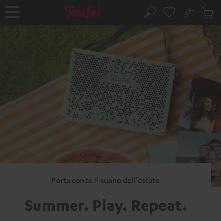
VAI AL
No
NTENUTO
Salv
Pagina
Cerca
Prodot
iniziale
nel
carrel
Porta con te il suono dell'estate
Summer. Play.
Repeat.