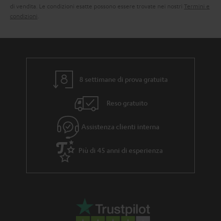
z
di vendita. Le condizioni esatte possono essere trovate nei nostri
Termini e
i
condizioni
.
a
8 settimane di prova gratuita
Reso gratuito
Assistenza clienti interna
Più di 45 anni di esperienza