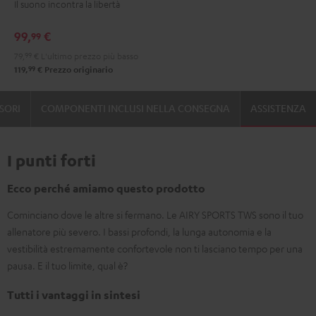
Il suono incontra la libertà
Moon
Night
Gray
Black
99,
€
99
79,
99
€
L'ultimo prezzo più basso
99
119,
€
Prezzo originario
SORI
COMPONENTI INCLUSI NELLA CONSEGNA
ASSISTENZA
I punti forti
Ecco perché amiamo questo prodotto
Cominciano dove le altre si fermano. Le AIRY SPORTS TWS sono il tuo
allenatore più severo. I bassi profondi, la lunga autonomia e la
vestibilità estremamente confortevole non ti lasciano tempo per una
pausa. E il tuo limite, qual è?
Tutti i vantaggi in sintesi