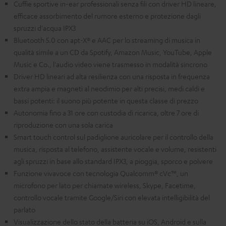
Cuffie sportive in-ear professionali senza fili con driver HD lineare,
efficace assorbimento del rumore esterno e protezione dagli
spruzzi d'acqua IPX3
Bluetooth 5.0 con apt-X® e AAC per lo streaming di musica in
qualità simile a un CD da Spotify, Amazon Music, YouTube, Apple
Music e Co., l'audio video viene trasmesso in modalità sincrono
Driver HD lineari ad alta resilienza con una risposta in frequenza
extra ampia e magneti al neodimio per alti precisi, medi caldi e
bassi potenti: il suono più potente in questa classe di prezzo
Autonomia fino a 31 ore con custodia di ricarica, oltre 7 ore di
riproduzione con una sola carica
Smart touch control sul padiglione auricolare per il controllo della
musica, risposta al telefono, assistente vocale e volume, resistenti
agli spruzzi in base allo standard IPX3, a pioggia, sporco e polvere
Funzione vivavoce con tecnologia Qualcomm® cVc™, un
microfono per lato per chiamate wireless, Skype, Facetime,
controllo vocale tramite Google/Siri con elevata intelligibilità del
parlato
Visualizzazione dello stato della batteria su iOS, Android e sulla