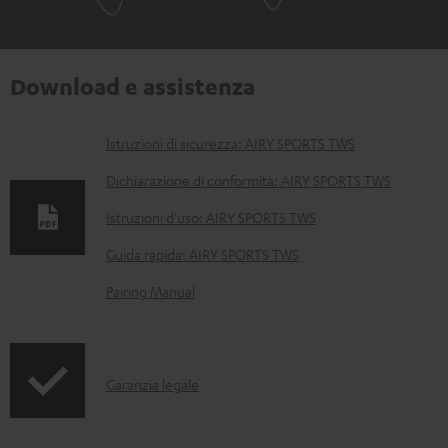
Download e assistenza
D
Istruzioni di sicurezza: AIRY SPORTS TWS
o
Dichiarazione di conformità: AIRY SPORTS TWS
c
Istruzioni d'uso: AIRY SPORTS TWS
u
Guida rapida: AIRY SPORTS TWS
m
e
Pairing Manual
n
t
i
I
Garanzia legale
s
n
c
f