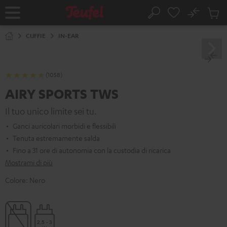
VAI AL
No
NTENUTO
Salv
Pagina
Cerca
Prodot
iniziale
nel
CUFFIE
IN-EAR
carrel
(1058)
AIRY SPORTS TWS
Il tuo unico limite sei tu.
Ganci auricolari morbidi e flessibili
Tenuta estremamente salda
Fino a 31 ore di autonomia con la custodia di ricarica
Mostrami di più
Colore:
Nero