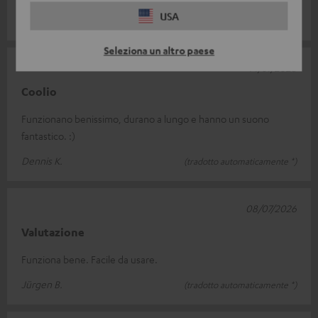
USA
Mariusz S.
(tradotto automaticamente *)
Seleziona un altro paese
14/07/2026
Coolio
Funzionano benissimo, durano a lungo e hanno un suono
fantastico. :)
Dennis K.
(tradotto automaticamente *)
08/07/2026
Valutazione
Funziona bene. Facile da usare.
Jürgen B.
(tradotto automaticamente *)