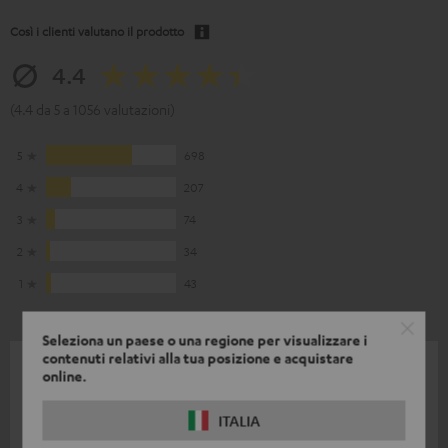
Così i clienti valutano il prodotto
4.4
(4.4 da 5 a 1056 valutazioni)
5
698
4
207
3
74
2
34
1
43
Seleziona un paese o una regione per visualizzare i
contenuti relativi alla tua posizione e acquistare
17/07/2026
online.
Massima qualità
ITALIA
Come sempre con Teufel, qualità ai massimi livelli.