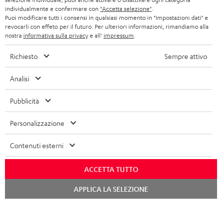
ALTOPARLANTE
VANTAGGI TEUFEL
individualmente e confermare con
"Accetta selezione"
.
FRANCIA
Puoi modificare tutti i consensi in qualsiasi momento in "Impostazioni dati" e
ULTIMA
revocarli con effeto per il futuro. Per ulteriori informazioni, rimandiamo alla
LA NOSTRA STORIA
nostra
informativa sulla privacy
e all'
impressum
.
POLONIA
CUFFIE IN-EAR
MANAGEMENT
Richiesto
Sempre attivo
FANSHOP
SPAGNA
SOSTENIBILITÀ
Analisi
Ci riserviamo il diritto di apportare modifiche relative a specifiche tecniche,
NOVITÁ
I NOSTRI VALORI
errori di battitura e omissioni. Gli accessori mostrati nelle nostre foto non sono
ITALIA
Pubblicità
inclusi nella consegna. Eventuali costi di smaltimento delle batterie sono inclusi
ACCESSIBILITÀ
nel prezzo.
Personalizzazione
USA
©2026 Lautsprecher Teufel GmbH - Tutti i diritti riservati.
Contenuti esterni
ALTRI PAESI
Impressum
Termini e condizioni generali
Protezione dei dati personali
ACCETTA TUTTO
Impostazioni privacy
EU Data Act
recedere dal contratto qui
Chat
APPLICA LA SELEZIONE
starten