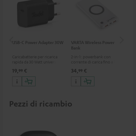
USB-C Power Adapter 30W
VARTA Wireless Power
Fe
Bank
Sy
Caricabatterie per ricarica
2-in-1: powerbank con
Tra
rapida da 30 Watt universale
corrente di carica fino a 18 W
Blu
per cuffie e dispositivi
tramite USB C e caricabatterie
ada
19,
€
34,
€
49
99
99
portatili, nonché iPhone
wireless con corrente di
Blu
Apple, smartphone Android,
carica fino a 10 W
com
tablet e dispositivi con porta
USB-C
Pezzi di ricambio