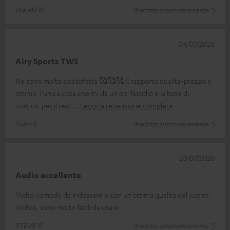
Harald M.
(tradotto automaticamente *)
04/07/2026
Airy Sports TWS
Ne sono molto soddisfatta 🥰🥰🥰 Il rapporto qualità-prezzo è
ottimo, l'unica cosa che mi dà un po' fastidio è la base di
ricarica, per il rest
Leggi la recensione completa
Sven S.
(tradotto automaticamente *)
03/07/2026
Audio eccellente
Molto comode da indossare e con un'ottima qualità del suono.
Inoltre, sono molto facili da usare.
STEVE P.
(tradotto automaticamente *)