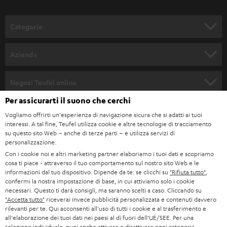
a
l
Categorie
l
SET COMPLETI
a
Azienda
n
SOUNDBAR
ASSISTENZA
e
Negozi Teufel online
STEREO
w
Per assicurarti il suono che cerchi
CARRIERA
GERMANIA
s
Vogliamo offrirti un'esperienza di navigazione sicura che si adatti ai tuoi
SMART HOME
STAMPA
interessi. A tal fine, Teufel utilizza cookie e altre tecnologie di tracciamento
l
su questo sito Web – anche di terze parti – e utilizza servizi di
AUSTRIA
BLUETOOTH
e
personalizzazione.
B2B
Con i cookie noi e altri marketing partner elaboriamo i tuoi dati e scopriamo
t
SVIZZERA
CUFFIE
cosa ti piace - attraverso il tuo comportamento sul nostro sito Web e le
BLOG
t
informazioni dal tuo dispositivo. Dipende da te: se clicchi su
"Rifiuta tutto"
,
confermi la nostra impostazione di base, in cui attiviamo solo i cookie
CUFFIE BLUETOOTH
e
PAESI BASSI
NEWSLETTER
necessari. Questo ti darà consigli, ma saranno scelti a caso. Cliccando su
"Accetta tutto"
riceverai invece pubblicità personalizzata e contenuti davvero
r
SET STEREO
rilevanti per te. Qui acconsenti all'uso di tutti i cookie e al trasferimento e
NEGOZI
BELGIO
all'elaborazione dei tuoi dati nei paesi al di fuori dell’UE/SEE. Per una
selezione individuale, puoi anche attivare o disattivare ogni categoria