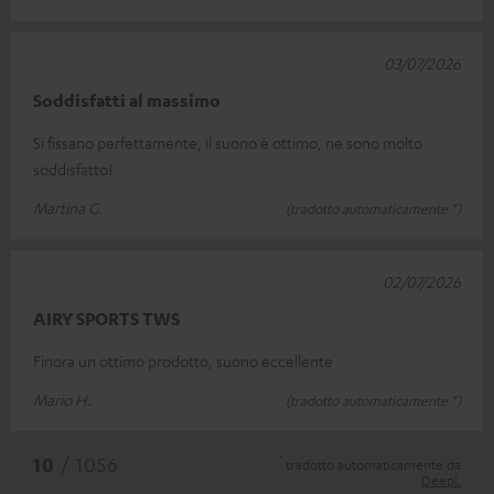
03/07/2026
Soddisfatti al massimo
Si fissano perfettamente, il suono è ottimo, ne sono molto
soddisfatto!
Martina G.
(tradotto automaticamente *)
02/07/2026
AIRY SPORTS TWS
Finora un ottimo prodotto, suono eccellente
Mario H.
(tradotto automaticamente *)
*
10
/ 1056
tradotto automaticamente da
DeepL