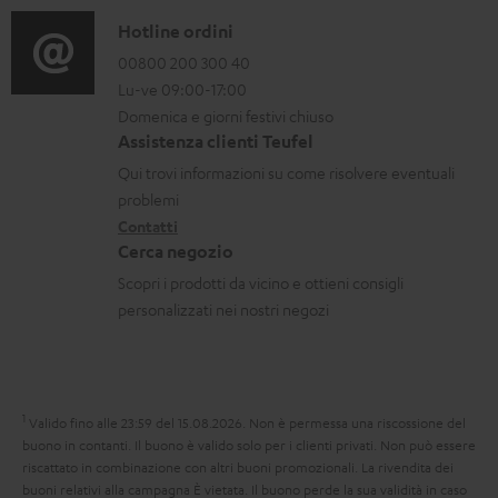
a
o
C
Hotline ordini
r
r
o
00800 200 300 40
Lu-ve 09:00-17:00
i
m
n
Domenica e giorni festivi chiuso
c
a
t
Assistenza clienti Teufel
a
z
a
Qui trovi informazioni su come risolvere eventuali
b
i
t
problemi
i
o
Contatti
t
Cerca negozio
l
n
i
Scopri i prodotti da vicino e ottieni consigli
i
i
personalizzati nei nostri negozi
g
a
r
1
Valido fino alle 23:59 del 15.08.2026.
Non è permessa una riscossione del
a
buono in contanti. Il buono è valido solo per i clienti privati. Non può essere
n
riscattato in combinazione con altri buoni promozionali. La rivendita dei
buoni relativi alla campagna È vietata. Il buono perde la sua validità in caso