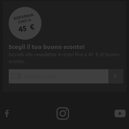
RISPARMIA
FINO A
45 €
I
Scegli il tuo buono sconto!
Iscriviti alla newsletter e ricevi fino a 45 € di buono
s
sconto.
c
r
ACCED
EMAIL
i
ORA
WIDGET
z
i
o
n
e