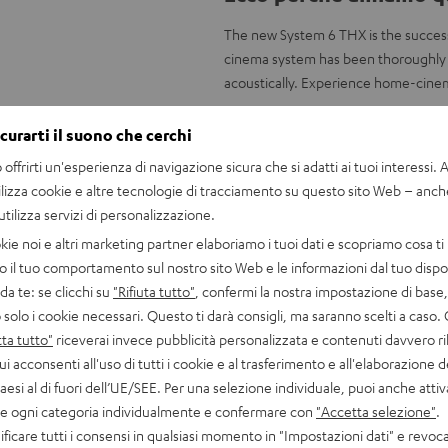
The new System 6 THX is the succes
cinema system has been thoroughly 
acoustically. Experience home-cine
Tutti i vantaggi in sint
icurarti il suono che cerchi
offrirti un'esperienza di navigazione sicura che si adatti ai tuoi interessi. A 
5.2 home cinema set with THX Sele
ilizza cookie e altre tecnologie di tracciamento su questo sito Web – anch
THX certified for consistently thr
 utilizza servizi di personalizzazione.
Reproduces music and movie sound
Enjoy absolute tonal balance acr
kie noi e altri marketing partner elaboriamo i tuoi dati e scopriamo cosa ti 
Includes 2 wireless subwoofers for
o il tuo comportamento sul nostro sito Web e le informazioni dal tuo dispos
2-way satellites with flat-membran
a te: se clicchi su
"Rifiuta tutto"
, confermi la nostra impostazione di base, 
3-way dipoles with integrated w
 solo i cookie necessari. Questo ti darà consigli, ma saranno scelti a caso.
Suitable for use with A/V receiver
ta tutto"
riceverai invece pubblicità personalizzata e contenuti davvero ri
ui acconsenti all'uso di tutti i cookie e al trasferimento e all'elaborazione d
Speaker stands not included.
paesi al di fuori dell’UE/SEE. Per una selezione individuale, puoi anche atti
are ogni categoria individualmente e confermare con
"Accetta selezione"
.
ficare tutti i consensi in qualsiasi momento in "Impostazioni dati" e revoca