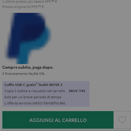
L'ultimo prezzo più basso
1.499,
99
€
Prezzo originario
1.999,
99
€
Compra subito, paga dopo.
Il finanziamento PayPal 0%.
1
Cuffie USB-C gratis
Teufel MOVE 2
Copia il codice e riscuotilo nel carrello.
MOV-T4S
Solo per un breve periodo di tempo
L'offerta termina in
0
1
D
:
1
5
H
:
0
7
M
:
3
5
S
AGGIUNGI AL CARRELLO