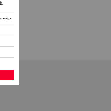
la
 attivo