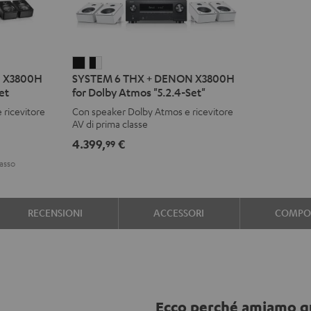
SYSTEM
SYSTEM
N X3800H
SYSTEM 6 THX + DENON X3800H
6
6
et
for Dolby Atmos "5.2.4-Set"
THX
THX
 ricevitore
Con speaker Dolby Atmos e ricevitore
+
+
AV di prima classe
DENON
DENON
4.399,
€
99
X3800H
X3800H
asso
for
for
Dolby
Dolby
Atmos
Atmos
RECENSIONI
ACCESSORI
COMPON
"5.2.4-
"5.2.4-
Set"
Set"
Nero
Nero
/
bianco
Ecco perché amiamo q