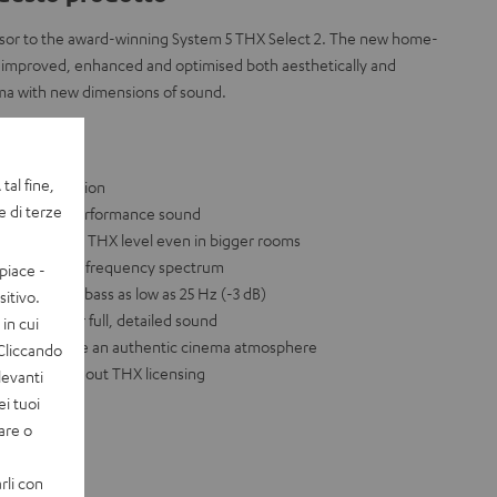
sor to the award-winning System 5 THX Select 2. The new home-
improved, enhanced and optimised both aesthetically and
ma with new dimensions of sound.
esi
tal fine,
ct certification
e di terze
illing, high-performance sound
tracks at a THX level even in bigger rooms
oss the entire frequency spectrum
piace -
 fulminating bass as low as 25 Hz (-3 dB)
itivo.
e drivers for full, detailed sound
in cui
oofers produce an authentic cinema atmosphere
 Cliccando
s with or without THX licensing
levanti
ei tuoi
vare o
rli con