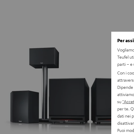
Per ass
Vogliamo 
Teufel ut
parti – e
Con i coo
attravers
Dipende d
attiviamo
su
"Accet
per te. Q
dati nei 
disattiv
Puoi modi