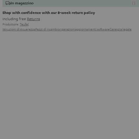
In magazzino
Shop with confidence with our 8-week return policy
including free
Returns
Produttore:
Teufel
Istruzioni di sicuerezza
Pezzi di ricambio
riparazioni
aggiornamenti software
Garanzia legale