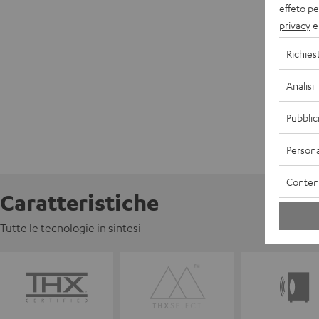
effeto pe
privacy
e 
Richies
Analisi
Pubblic
Persona
Contenu
Caratteristiche
Tutte le tecnologie in sintesi