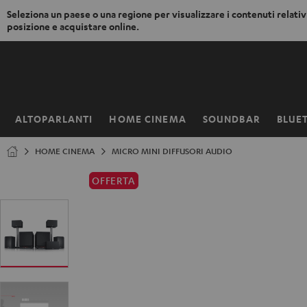
Seleziona un paese o una regione per visualizzare i contenuti relativi
posizione e acquistare online.
VAI AL
NTENUTO
ALTOPARLANTI
HOME CINEMA
SOUNDBAR
BLUE
Pagina
iniziale
HOME CINEMA
MICRO MINI DIFFUSORI AUDIO
OFFERTA