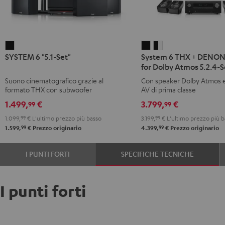
SYSTEM
System
System
SYSTEM 6 "5.1-Set"
System 6 THX + DENO
6
6
6
for Dolby Atmos 5.2.4-S
"5.1-
THX
THX
Suono cinematografico grazie al
Con speaker Dolby Atmos e
Set"
+
+
formato THX con subwoofer
AV di prima classe
Nero
DENON
DENON
1.499,
€
3.799,
€
99
99
X3800H
X3800H
1.099,
99
€
L'ultimo prezzo più basso
3.199,
99
€
L'ultimo prezzo più b
for
for
99
99
1.599,
€
Prezzo originario
4.399,
€
Prezzo originario
Dolby
Dolby
Atmos
Atmos
I PUNTI FORTI
SPECIFICHE TECNICHE
5.2.4-
5.2.4-
Set
Set
Nero
Nero
I punti forti
/
bianco