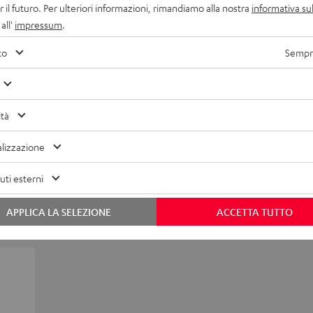
r il futuro. Per ulteriori informazioni, rimandiamo alla nostra
informativa sul
all'
impressum
.
to
Sempre
ità
lizzazione
ti esterni
APPLICA LA SELEZIONE
ACCETTA TUTTO