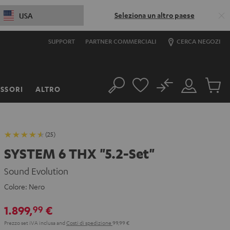
Seleziona un altro paese
USA
SUPPORT
PARTNER COMMERCIALI
CERCA NEGOZI
No
SSORI
ALTRO
Cerca
Il
Prodott
mio
nel
account
carrello
(25)
SYSTEM 6 THX "5.2-Set"
Sound Evolution
Colore:
Nero
1.899,
€
99
Prezzo set iVA inclusa
and
Costi di spedizione
99,99 €