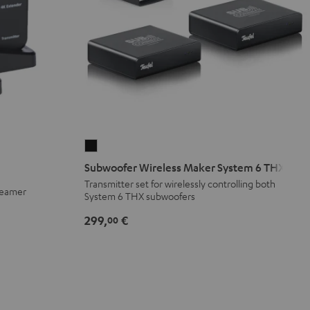
Subwoofer
Wireless
Subwoofer Wireless Maker System 6 THX
Maker
Transmitter set for wirelessly controlling both
Beamer
System 6 THX subwoofers
System
6
299,
€
00
THX
Nero