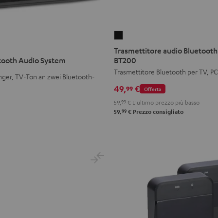
Trasmettitore
audio
Trasmettitore audio Bluetooth
Bluetooth
tooth Audio System
BT200
FeinTech
Trasmettitore Bluetooth per TV, PC
ger, TV-Ton an zwei Bluetooth-
BT200
49,
€
99
Offerta
Nero
59,
99
€
L'ultimo prezzo più basso
99
59,
€
Prezzo consigliato