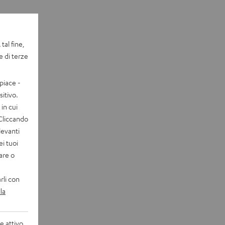
tal fine,
e di terze
piace -
itivo.
in cui
 Cliccando
levanti
ei tuoi
vare o
rli con
la
 attivo