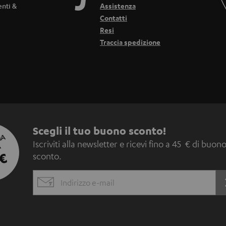
enti &
Assistenza
Contatti
Resi
Traccia spedizione
I
Scegli il tuo buono sconto!
IA
Iscriviti alla newsletter e ricevi fino a 45 € di buon
A
s
€
sconto.
c
EMAIL
r
WIDGET
i