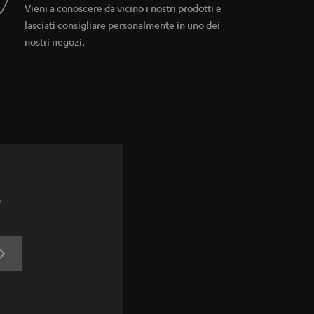
Vieni a conoscere da vicino i nostri prodotti e
lasciati consigliare personalmente in uno dei
nostri negozi.
o
ACCEDI
ORA