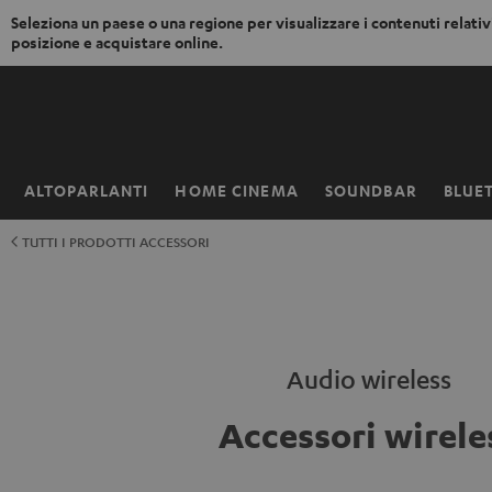
Seleziona un paese o una regione per visualizzare i contenuti relativi
posizione e acquistare online.
VAI AL
NTENUTO
ALTOPARLANTI
HOME CINEMA
SOUNDBAR
BLUE
Pagina
iniziale
TUTTI I PRODOTTI ACCESSORI
Audio wireless
Accessori wirele