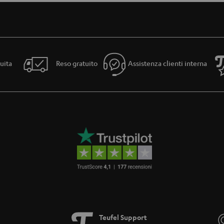
uita
Reso gratuito
Assistenza clienti interna
Teufel Support