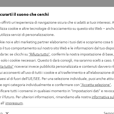
icurarti il suono che cerchi
offrirti un'esperienza di navigazione sicura che si adatti ai tuoi interessi. A 
ilizza cookie e altre tecnologie di tracciamento su questo sito Web – anch
 utilizza servizi di personalizzazione.
kie noi e altri marketing partner elaboriamo i tuoi dati e scopriamo cosa ti 
o il tuo comportamento sul nostro sito Web e le informazioni dal tuo dispos
a te: se clicchi su
"Rifiuta tutto"
, confermi la nostra impostazione di base, 
 solo i cookie necessari. Questo ti darà consigli, ma saranno scelti a caso.
ta tutto"
riceverai invece pubblicità personalizzata e contenuti davvero ri
ui acconsenti all'uso di tutti i cookie e al trasferimento e all'elaborazione d
paesi al di fuori dell’UE/SEE. Per una selezione individuale, puoi anche atti
are ogni categoria individualmente e confermare con
"Accetta selezione"
.
ficare tutti i consensi in qualsiasi momento in "Impostazioni dati" e revoca
r il futuro. Per ulteriori informazioni, rimandiamo alla nostra
informativa sul
all'
impressum
.
to
Sempre