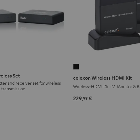
celexon
Wireless
eless Set
celexon Wireless HDMI Kit
HDMI
ter and receiver set for wireless
Wireless-HDMI für TV, Monitor & 
 transmission
Kit
Nero
229,
€
99