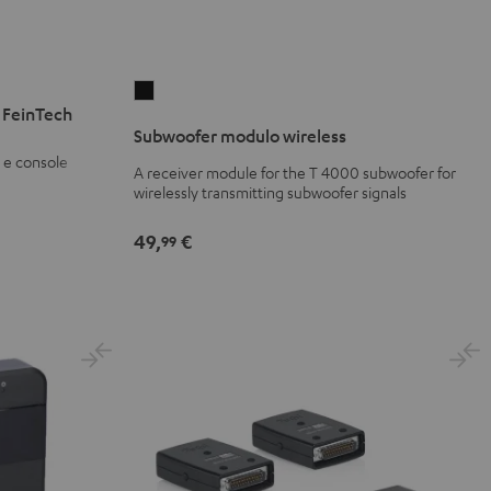
Subwoofer
 FeinTech
modulo
Subwoofer modulo wireless
wireless
 e console
Versione
A receiver module for the T 4000 subwoofer for
wirelessly transmitting subwoofer signals
nera
49,
€
99