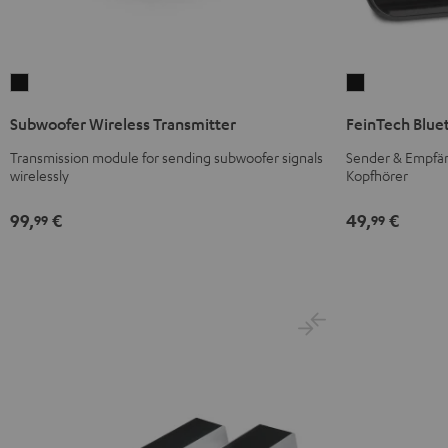
Subwoofer
FeinTech
Wireless
Bluetooth
Subwoofer Wireless Transmitter
FeinTech Blue
Transmitter
Audio
Nero
System
Transmission module for sending subwoofer signals
Sender & Empfän
wirelessly
Kopfhörer
Nero
99,
€
49,
€
99
99