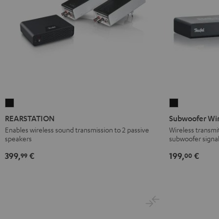
REARSTATION
Subwoofer
Nero
Wireless
REARSTATION
Subwoofer Wir
Set
Enables wireless sound transmission to 2 passive
Wireless transmit
speakers
subwoofer signal
Nero
399,
€
199,
€
99
00