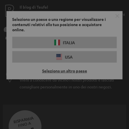
Il blog di Teufel
Tecnologie audio, nuovi trend HIFI, suggerimenti & trucchi
Seleziona un paese o una regione per visualizzare i
contenuti relativi alla tua posizione e acquistare
Teufel Support
online.
Assistenza
ITALIA
Contatti
Resi
USA
Traccia spedizione
Seleziona un altro paese
Cerca un negozio
Vieni a conoscere da vicino i nostri prodotti e lasciati
consigliare personalmente in uno dei nostri negozi.
RISPARMIA
FINO A