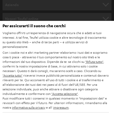
SET COMPLETI
a
Azienda
n
SOUNDBAR
ASSISTENZA
e
Negozi Teufel online
STEREO
Per assicurarti il suono che cerchi
w
CARRIERA
GERMANIA
Vogliamo offrirti un'esperienza di navigazione sicura che si adatti ai tuoi
s
SMART HOME
interessi. A tal fine, Teufel utilizza cookie e altre tecnologie di tracciamento
STAMPA
l
su questo sito Web – anche di terze parti – e utilizza servizi di
AUSTRIA
personalizzazione.
BLUETOOTH
e
B2B
Con i cookie noi e altri marketing partner elaboriamo i tuoi dati e scopriamo
t
cosa ti piace - attraverso il tuo comportamento sul nostro sito Web e le
SVIZZERA
CUFFIE
BLOG
informazioni dal tuo dispositivo. Dipende da te: se clicchi su
"Rifiuta tutto"
,
t
confermi la nostra impostazione di base, in cui attiviamo solo i cookie
CUFFIE BLUETOOTH
necessari. Questo ti darà consigli, ma saranno scelti a caso. Cliccando su
e
PAESI BASSI
NEWSLETTER
"Accetta tutto"
riceverai invece pubblicità personalizzata e contenuti davvero
r
rilevanti per te. Qui acconsenti all'uso di tutti i cookie e al trasferimento e
SET STEREO
NEGOZI
all'elaborazione dei tuoi dati nei paesi al di fuori dell’UE/SEE. Per una
BELGIO
selezione individuale, puoi anche attivare o disattivare ogni categoria
ALTOPARLANTE
individualmente e confermare con
"Accetta selezione"
.
VANTAGGI TEUFEL
Puoi modificare tutti i consensi in qualsiasi momento in "Impostazioni dati" e
FRANCIA
revocarli con effeto per il futuro. Per ulteriori informazioni, rimandiamo alla
ULTIMA
LA NOSTRA STORIA
nostra
informativa sulla privacy
e all'
impressum
.
POLONIA