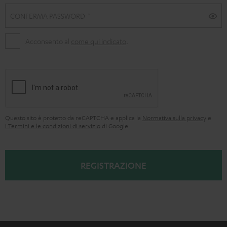
i
o
CONFERMA PASSWORD
n
Acconsento al
come qui indicato
.
e
Questo sito è protetto da reCAPTCHA e applica la
Normativa sulla privacy
e
i Termini e le condizioni di servizio
di Google
REGISTRAZIONE