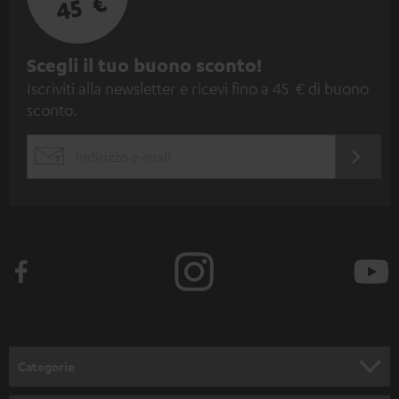
45 €
I
Scegli il tuo buono sconto!
Iscriviti alla newsletter e ricevi fino a 45 € di buono
s
sconto.
c
r
ACCED
EMAIL
i
ORA
WIDGET
z
i
o
n
e
a
l
Categorie
l