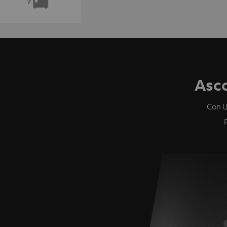
Asco
Con U