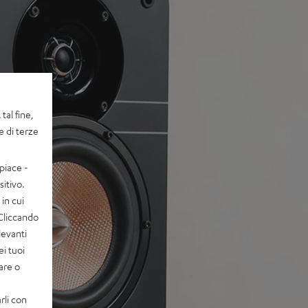
tal fine,
e di terze
piace -
itivo.
in cui
 Cliccando
levanti
ei tuoi
vare o
rli con