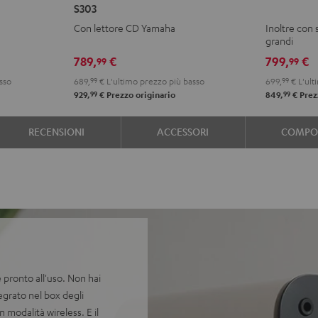
S303
ACTIVE
ACTIVE
ACTIVE
ACTI
Con lettore CD Yamaha
Inoltre con
+
+
Club
Club
grandi
Yamaha
Yamaha
Edition
Editi
789,
€
799,
€
99
99
CD-
CD-
Night
Pure
sso
689,
99
€
L'ultimo prezzo più basso
699,
99
€
L'ult
S303
S303
Black
Whit
99
99
929,
€
Prezzo originario
849,
€
Prez
Night
Pure
Black
White
RECENSIONI
ACCESSORI
COMPON
pronto all'uso. Non hai
tegrato nel box degli
n modalità wireless. E il