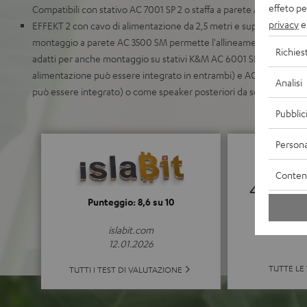
effeto pe
Compatibili con stativo AC 7001 SP 2 o staffa a parete AC 7500 SM
privacy
e 
EFFEKT 2 con cavo di alimentazione da 2,5 metri e supporto a paret
montaggio a parete AC 3500 SM permette l'allineamento degli EF
Richies
adatti per anche montaggio su stativi K&M AC 6001 SP, K&M AC 600
alimentazione può essere integrato in entrambi) e AC 1001 SP (il 
Analisi
può essere integrato) o come speaker posteriori da scaffale
Pubblic
Persona
Contenu
4.71
Punteggio: 8,6 su 10
(4.71 da 5
islabit.com
12.01.2026
TUTTE LE
TUTTI I TEST DI VALUTAZIONE