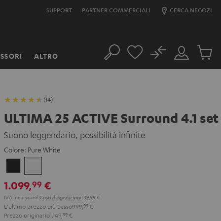
SUPPORT
PARTNER COMMERCIALI
CERCA NEGOZI
No
SSORI
ALTRO
Cerca
Il
Prodott
mio
nel
account
carrello
(14)
ULTIMA 25 ACTIVE Surround 4.1 set
Suono leggendario, possibilità infinite
Colore:
Pure White
Night
Pure
Black
White
1.099,
€
99
IVA inclusa
and
Costi di spedizione
39,99 €
L'ultimo prezzo più basso
999,
99
€
Prezzo originario
1.149,
99
€