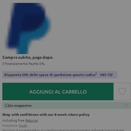
Compra subito, paga dopo.
Il finanziamento PayPal 0%.
1
Risparmia 50% delle spese di spedizione questo codice
VKF-72F
AGGIUNGI AL CARRELLO
In magazzino
Shop with confidence with our 8-week return policy
including free
Returns
Produttore:
Teufel
Istruzioni di sicuerezza
Pezzi di ricambio
riparazioni
aggiornamenti software
Garanzia legale