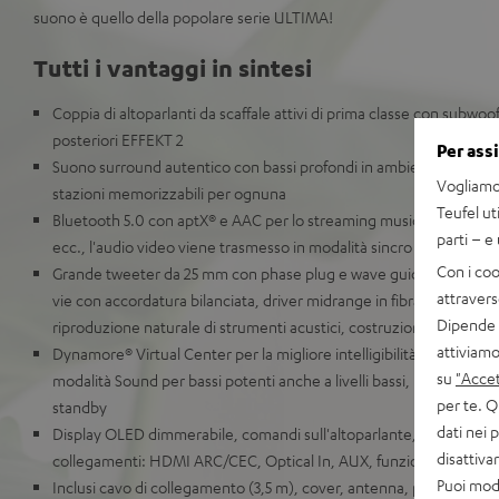
suono è quello della popolare serie ULTIMA!
Tutti i vantaggi in sintesi
Coppia di altoparlanti da scaffale attivi di prima classe con subwoof
posteriori EFFEKT 2
Per ass
Suono surround autentico con bassi profondi in ambienti fino a 35
Vogliamo 
stazioni memorizzabili per ognuna
Teufel ut
Bluetooth 5.0 con aptX® e AAC per lo streaming musicale da Spo
parti – e
ecc., l'audio video viene trasmesso in modalità sincro labiale
Con i coo
Grande tweeter da 25 mm con phase plug e wave guide e per un su
attravers
vie con accordatura bilanciata, driver midrange in fibra di vetro c
Dipende d
riproduzione naturale di strumenti acustici, costruzione bass refle
attiviamo
Dynamore® Virtual Center per la migliore intelligibilità del parlato
su
"Accet
modalità Sound per bassi potenti anche a livelli bassi, modalità no
per te. Q
standby
dati nei 
Display OLED dimmerabile, comandi sull'altoparlante, touch slide
disattiv
collegamenti: HDMI ARC/CEC, Optical In, AUX, funzione scheda
Puoi modi
Inclusi cavo di collegamento (3,5 m), cover, antenna, piedini in