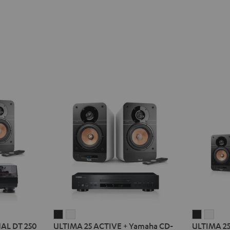
ULTIMA
ULTIMA
ULTIMA
ULT
UAL DT 250
ULTIMA 25 ACTIVE + Yamaha CD-
ULTIMA 25
25
25
25
25