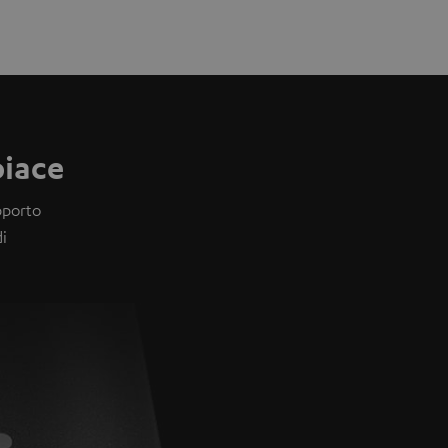
piace
pporto
i