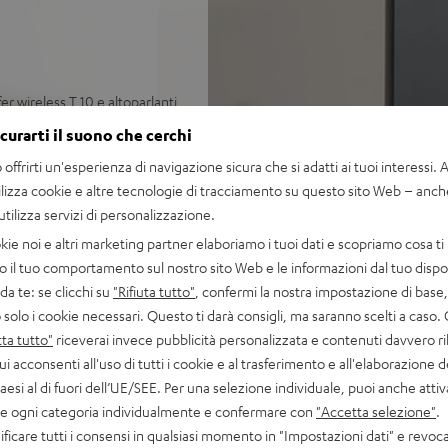
er wireless T 10 e altoparlanti
icurarti il suono che cerchi
 m², radio DAB+ e FM con 6
offrirti un'esperienza di navigazione sicura che si adatti ai tuoi interessi. A 
ilizza cookie e altre tecnologie di tracciamento su questo sito Web – anch
tify, Amazon Music, YouTube
 utilizza servizi di personalizzazione.
kie noi e altri marketing partner elaboriamo i tuoi dati e scopriamo cosa ti 
ono dettagliato, sistema a 2
o il tuo comportamento sul nostro sito Web e le informazioni dal tuo dispos
on pahse plug per la
a te: se clicchi su
"Rifiuta tutto"
, confermi la nostra impostazione di base, 
x per bassi profondi e precisi
 solo i cookie necessari. Questo ti darà consigli, ma saranno scelti a caso.
, regolazioni del suono,
ta tutto"
riceverai invece pubblicità personalizzata e contenuti davvero ri
tturna, sveglia automatica da
ui acconsenti all'uso di tutti i cookie e al trasferimento e all'elaborazione d
paesi al di fuori dell’UE/SEE. Per una selezione individuale, puoi anche atti
r, telecomando,
are ogni categoria individualmente e confermare con
"Accetta selezione"
.
 audio USB-C per PC/Mac
ficare tutti i consensi in qualsiasi momento in "Impostazioni dati" e revoca
 gomma e telecomando.