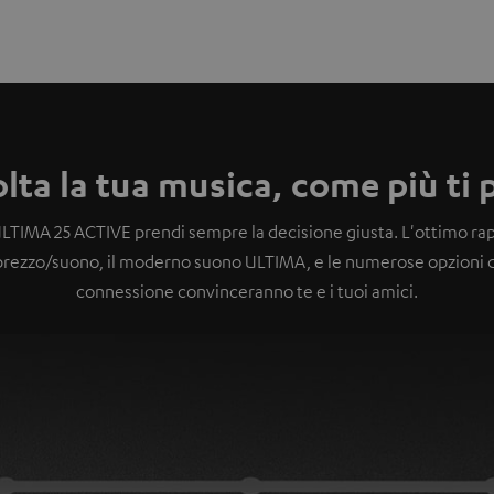
lta la tua musica, come più ti 
LTIMA 25 ACTIVE prendi sempre la decisione giusta. L'ottimo ra
prezzo/suono, il moderno suono ULTIMA, e le numerose opzioni d
connessione convinceranno te e i tuoi amici.