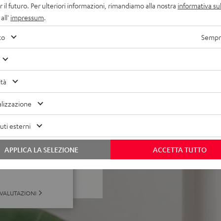
r il futuro. Per ulteriori informazioni, rimandiamo alla nostra
informativa sul
all'
impressum
.
e integrato. La staffa per
FEKT 2. Gli EFFEKT 2 sono
to
Sempre
1 Flex (il cavo di
cavo di alimentazione non
ità
lizzazione
ti esterni
APPLICA LA SELEZIONE
ACCETTA TUTTO
 a 14 valutazioni)
 VALUTAZIONI