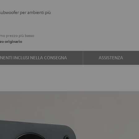
VE
 subwoofer per ambienti più
on
imo prezzo più basso
e
zo originario
ENTI INCLUSI NELLA CONSEGNA
ASSISTENZA