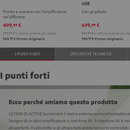
USB
ACTIVE
ACTIVE
ACTIVE
ACTIVE
Pronto a suonare con l'amplificatore
Con giradischi
Night
Pure
+
+
nel diffusore
Black
White
DUAL
DUAL
499,
€
699,
€
99
99
DT
DT
399,
99
€
L'ultimo prezzo più basso
599,
99
€
L'ultimo prezzo più ba
250
250
99
99
549,
€
Prezzo originario
799,
€
Prezzo originario
USB
USB
Night
Pure
I PUNTI FORTI
SPECIFICHE TECNICHE
Black
White
I punti forti
Ecco perché amiamo questo prodotto
ULTIMA 25 ACTIVE Surround è il nostro sistema surround completo e 
bisogno di un altro amplificatore o ricevitore AV. Il ricevitore AV è in
altoparlanti. Il subwoofer e gli altoparlanti posteriori sono controllati i