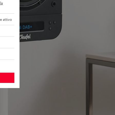
la
 attivo