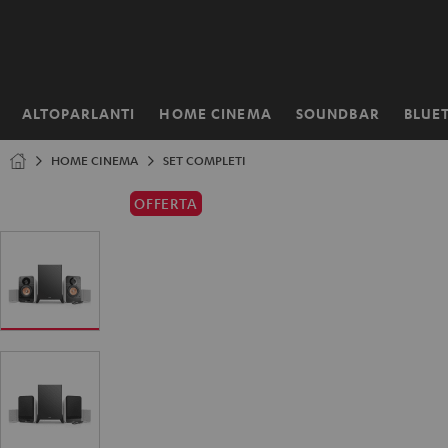
VAI AL
NTENUTO
ALTOPARLANTI
HOME CINEMA
SOUNDBAR
BLUE
Pagina
iniziale
HOME CINEMA
SET COMPLETI
OFFERTA