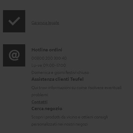
f
o
I
Garanzia legale
r
n
m
f
a
o
C
Hotline ordini
z
r
o
00800 200 300 40
i
Lu-ve 09:00-17:00
m
n
o
Domenica e giorni festivi chiuso
a
t
n
Assistenza clienti Teufel
z
a
i
Qui trovi informazioni su come risolvere eventuali
i
t
d
problemi
o
Contatti
t
i
Cerca negozio
n
i
s
Scopri i prodotti da vicino e ottieni consigli
i
p
personalizzati nei nostri negozi
g
e