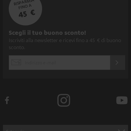
RISPARMIA
FINO A
45 €
I
Scegli il tuo buono sconto!
Iscriviti alla newsletter e ricevi fino a 45 € di buono
s
sconto.
c
r
ACCED
EMAIL
i
ORA
WIDGET
z
i
o
n
e
a
l