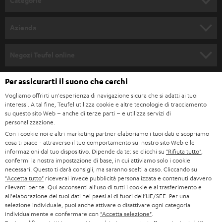
Categorie
l
SET COMPLETI
a
Azienda
n
SOUNDBAR
ASSISTENZA
e
Negozi Teufel online
STEREO
w
CARRIERA
GERMANIA
Per assicurarti il suono che cerchi
s
SMART HOME
STAMPA
Vogliamo offrirti un'esperienza di navigazione sicura che si adatti ai tuoi
l
interessi. A tal fine, Teufel utilizza cookie e altre tecnologie di tracciamento
AUSTRIA
BLUETOOTH
e
su questo sito Web – anche di terze parti – e utilizza servizi di
B2B
personalizzazione.
t
SVIZZERA
CUFFIE
Con i cookie noi e altri marketing partner elaboriamo i tuoi dati e scopriamo
BLOG
t
cosa ti piace - attraverso il tuo comportamento sul nostro sito Web e le
informazioni dal tuo dispositivo. Dipende da te: se clicchi su
"Rifiuta tutto"
,
CUFFIE BLUETOOTH
e
PAESI BASSI
NEWSLETTER
confermi la nostra impostazione di base, in cui attiviamo solo i cookie
necessari. Questo ti darà consigli, ma saranno scelti a caso. Cliccando su
r
SET STEREO
"Accetta tutto"
riceverai invece pubblicità personalizzata e contenuti davvero
NEGOZI
BELGIO
rilevanti per te. Qui acconsenti all'uso di tutti i cookie e al trasferimento e
all'elaborazione dei tuoi dati nei paesi al di fuori dell’UE/SEE. Per una
ALTOPARLANTE
VANTAGGI TEUFEL
selezione individuale, puoi anche attivare o disattivare ogni categoria
FRANCIA
individualmente e confermare con
"Accetta selezione"
.
ULTIMA