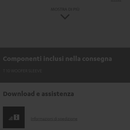
MOSTRA DI PIÙ
Componenti inclusi nella consegna
T 10 WOOFER SLEEVE
Download e assistenza
I
Informazioni di spedizione
n