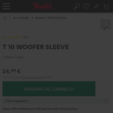
VAI AL
No
NTENUTO
Salv
Pagina
Cerca
Prodot
iniziale
nel
ACCESSORI
BORSE E PROTEZIONI
carrel
(38)
T 10 WOOFER SLEEVE
Colore:
Grigio
24,
€
99
IVA inclusa
and
Costi di spedizione
0,00 €
AGGIUNGI AL CARRELLO
In magazzino
Shop with confidence with our 8-week return policy