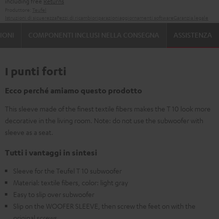
including free
Returns
Produttore:
Teufel
Istruzioni di sicuerezza
Pezzi di ricambio
riparazioni
aggiornamenti software
Garanzia legale
IONI
COMPONENTI INCLUSI NELLA CONSEGNA
ASSISTENZA
I punti forti
Ecco perché amiamo questo prodotto
This sleeve made of the finest textile fibers makes the T 10 look more
decorative in the living room. Note: do not use the subwoofer with
sleeve as a seat.
Tutti i vantaggi in sintesi
Sleeve for the Teufel T 10 subwoofer
Material: textile fibers, color: light gray
Easy to slip over subwoofer
Slip on the WOOFER SLEEVE, then screw the feet on with the
original screws