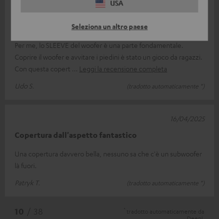
USA
17/06/2025
Si adatta otticamente
Seleziona un altro paese
Per me, lo SLEEVE del woofer è una parte fondamentale.
Coprire il woofer e avvitare i piedini è stato un gioco da ragazzi.
Con questa copert
Leggi la recensione completa
Udo S.
(tradotto automaticamente *)
16/04/2025
Copertura dall'aspetto fantastico
Una copertura davvero bella, nessuno sa che c'è un subwoofer
là fuori.
Patryk T.
(tradotto automaticamente *)
*
10
/ 38
tradotto automaticamente da
DeepL