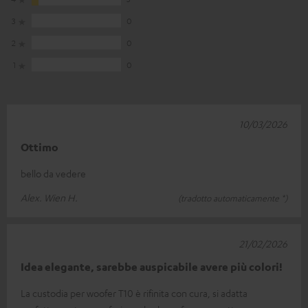
3
0
2
0
1
0
10/03/2026
Ottimo
bello da vedere
Alex. Wien H.
(tradotto automaticamente *)
21/02/2026
Idea elegante, sarebbe auspicabile avere più colori!
La custodia per woofer T10 è rifinita con cura, si adatta