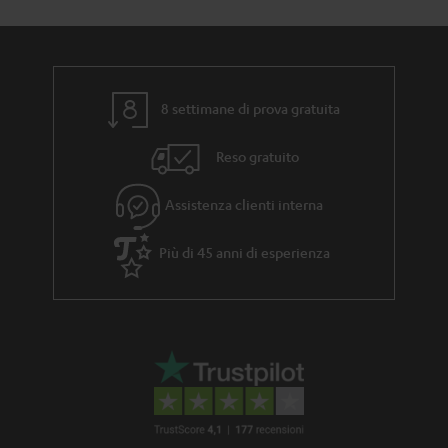
a
d
r
i
a
z
n
8 settimane di prova gratuita
i
z
o
Reso gratuito
i
n
a
e
Assistenza clienti interna
Più di 45 anni di esperienza