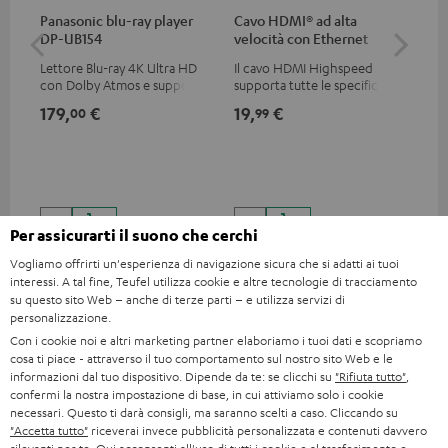
Panasonic blu-ray player
Cavo HDMI® ad alta
30
DP-UB154
velocità con Ethernet
- 
Lettore Blu-ray 4K Ultra HD
Il cavo HDMI Highspeed
Cav
con Dolby Atmos e supporto
supporta tutte le specifiche
Multi HDR incluso HDR10+ per
2.0 come 4K 50 / 60p e 4K 3D
179,
€
19,
€
59
00
99
una qualità delle immagini
eccezionale con contrasti e
colori realistici
Per assicurarti il suono che cerchi
Vogliamo offrirti un'esperienza di navigazione sicura che si adatti ai tuoi
interessi. A tal fine, Teufel utilizza cookie e altre tecnologie di tracciamento
su questo sito Web – anche di terze parti – e utilizza servizi di
personalizzazione.
Componenti inclusi nella consegna
Con i cookie noi e altri marketing partner elaboriamo i tuoi dati e scopriamo
cosa ti piace - attraverso il tuo comportamento sul nostro sito Web e le
informazioni dal tuo dispositivo. Dipende da te: se clicchi su
"Rifiuta tutto"
,
Theater 500 Surround AVR "5.1-Set"
confermi la nostra impostazione di base, in cui attiviamo solo i cookie
1 × Aktiv-Subwoofer S 6000 SW – Nero
necessari. Questo ti darà consigli, ma saranno scelti a caso. Cliccando su
"Accetta tutto"
riceverai invece pubblicità personalizzata e contenuti davvero
1 × Cavo di alimentazione – Nero