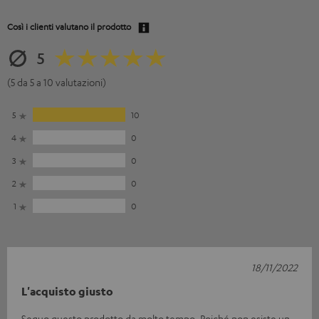
Così i clienti valutano il prodotto
5
(5 da 5 a 10 valutazioni)
5
10
4
0
3
0
2
0
1
0
18/11/2022
L'acquisto giusto
Seguo questo prodotto da molto tempo. Poiché non esiste un