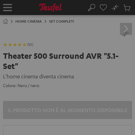
VAI AL
No
NTENUTO
Salv
Pagina
Cerca
Prodot
iniziale
nel
HOME CINEMA
SET COMPLETI
carrel
(10)
Theater 500 Surround AVR "5.1-
Set"
L'home cinema diventa cinema
Colore:
Nero / nero
IL PRODOTTO NON È AL MOMENTO DISPONIBILE