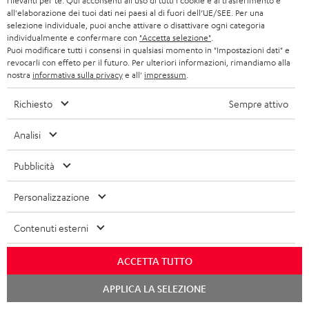
rilevanti per te. Qui acconsenti all'uso di tutti i cookie e al trasferimento e
all'elaborazione dei tuoi dati nei paesi al di fuori dell’UE/SEE. Per una
1 × Paar Dipol-Lautsprecher T 500 D 16 – Nero
selezione individuale, puoi anche attivare o disattivare ogni categoria
1 × Dipol-Lautsprecher T 500 DL 16 – Nero
individualmente e confermare con
"Accetta selezione"
.
1 × Dipol-Lautsprecher T 500 DR 16 – Nero
Puoi modificare tutti i consensi in qualsiasi momento in "Impostazioni dati" e
revocarli con effeto per il futuro. Per ulteriori informazioni, rimandiamo alla
1 × Center-Lautsprecher T 500 C 16 – Nero
nostra
informativa sulla privacy
e all'
impressum
.
2 × Diffusore a colonna T 500 F 16 – Nero
Richiesto
Sempre attivo
1 × Piedini in gomma per T 500 F 16 / FR / D / C (4 pz.)
4 × Telaio in tessuto per T230C/T300/T500Mk2/T 500 F/C/FR 16
Analisi
1 × 2,5 m Subwoofer-Kabel C3525W – Nero
Pubblicità
1 × 15 m Lautsprecherkabel C2515S – Bianco
Personalizzazione
1 × 30 m Lautsprecherkabel C4530S – Bianco
1 × Denon AVC-X3700H – Nero
Contenuti esterni
1 × Cavo di alimentazione – Nero
1 × Telecomando – Nero
ACCETTA TUTTO
Chat
APPLICA LA SELEZIONE
starten