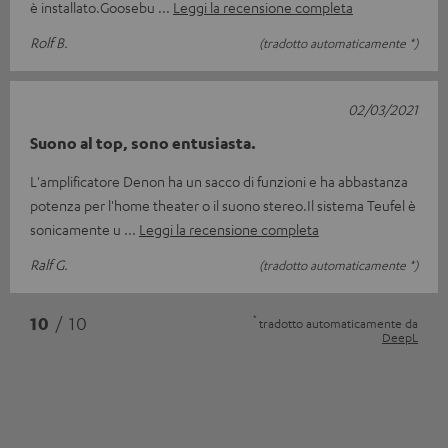
è installato.Goosebu
Leggi la recensione completa
Rolf B.
(tradotto automaticamente *)
02/03/2021
Suono al top, sono entusiasta.
L'amplificatore Denon ha un sacco di funzioni e ha abbastanza
potenza per l'home theater o il suono stereo.Il sistema Teufel è
sonicamente u
Leggi la recensione completa
Ralf G.
(tradotto automaticamente *)
*
10
/ 10
tradotto automaticamente da
DeepL