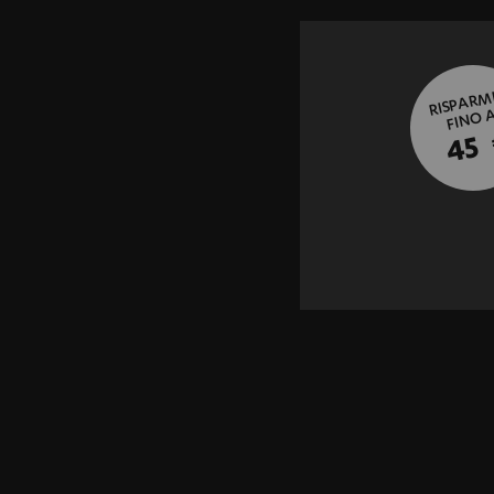
RISPARM
FINO 
45 