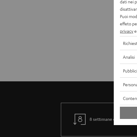
located in the middle between the left and ri
dati nei 
disattiv
7.1 systems: lush home cinema so
Puoi modi
With a 7.1 system, i.e. a proud 7 speakers an
effeto pe
loudspeaker set-up of a 7.1 system provides for
privacy
e 
From 5.2.2 to 9.4.4 - 3D sound fr
Richies
With the introduction of Dolby Atmos and th
boxes that output the sound signal from above,
Analisi
The placement of the speakers is decisive fo
in the listening area. Read
here
to find out ab
Pubblic
Persona
Contenu
8 settimane di prova grat