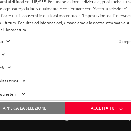
ght speakers. The placement should therefore also correspond to the intended posi
paesi al di fuori dell’UE/SEE. Per una selezione individuale, puoi anche atti
are ogni categoria individualmente e confermare con
"Accetta selezione"
.
und
ficare tutti i consensi in qualsiasi momento in "Impostazioni dati" e revoca
d subwoofer, the surround sound is further enhanced. The listener can thus be accu
r il futuro. Per ulteriori informazioni, rimandiamo alla nostra
informativa sul
 two additional satellites for this purpose.
all'
impressum
.
om everywhere
to
Sempre
us the three-dimensional sound, the number series becomes even longer. The third
 directly or reflected by the ceiling. So if you can't get enough sound, you can theo
r the sound image. The number of speakers is not necessarily important for the so
out the best positioning.
ità
lizzazione
ti esterni
APPLICA LA SELEZIONE
ACCETTA TUTTO
uita
Reso gratuito
Assistenza clienti interna