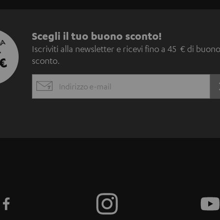
I
Scegli il tuo buono sconto!
IA
Iscriviti alla newsletter e ricevi fino a 45 € di buon
A
s
€
sconto.
c
EMAIL
r
WIDGET
i
z
i
o
n
e