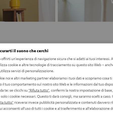
icurarti il suono che cerchi
eviations
offrirti un'esperienza di navigazione sicura che si adatti ai tuoi interessi. A 
stem you will come across various numbered abbreviations, such as 2.1, 5.1, 7.1 or 5
ilizza cookie e altre tecnologie di tracciamento su questo sito Web – anch
 a subwoofer
 utilizza servizi di personalizzazione.
 If this system comes with a subwoofer then it is abbreviated as 2.1. The first num
kie noi e altri marketing partner elaboriamo i tuoi dati e scopriamo cosa ti 
a receiver or amplifier has. The second digit (here 1) represents the number of sub
o il tuo comportamento sul nostro sito Web e le informazioni dal tuo dispos
erience is a real blast.
a te: se clicchi su
"Rifiuta tutto"
, confermi la nostra impostazione di base, 
 solo i cookie necessari. Questo ti darà consigli, ma saranno scelti a caso.
 and gaming action
ta tutto"
riceverai invece pubblicità personalizzata e contenuti davvero ri
f speakers in the sound system, i.e. a total of 5 plus 1 additional subwoofer. In addit
ui acconsenti all'uso di tutti i cookie e al trasferimento e all'elaborazione d
are the centre and two surround speakers. All speakers receive a separate sound s