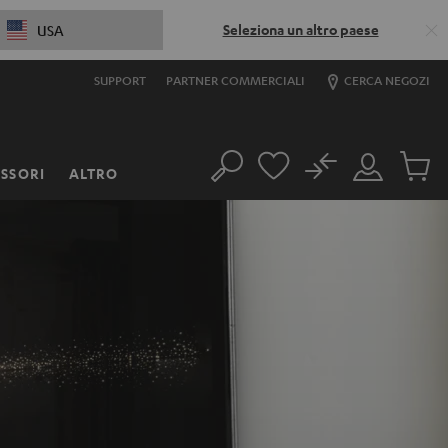
Seleziona un altro paese
USA
SUPPORT
PARTNER COMMERCIALI
CERCA NEGOZI
No
SSORI
ALTRO
Cerca
Il
Prodott
mio
nel
account
carrello