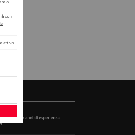
tion.
vare o
rli con
rately exposed to sound from four sources. The
la
 attivo
 number stands for the number of effect
retically expand to 9.4.4.
und image, but the placement of the speakers
Più di 45 anni di esperienza