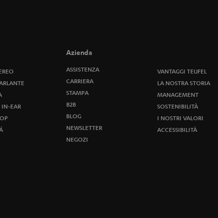
a
l
l
Azienda
a
ASSISTENZA
TEREO
VANTAGGI TEUFEL
CARRIERA
ARLANTE
LA NOSTRA STORIA
n
STAMPA
A
MANAGEMENT
B2B
 IN-EAR
e
SOSTENIBILITÀ
BLOG
OP
I NOSTRI VALORI
w
NEWSLETTER
Á
ACCESSIBILITÀ
NEGOZI
s
l
e
t