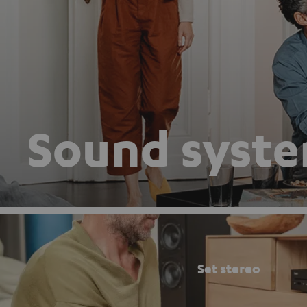
Sound syst
Set stereo