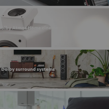
Dolby Atmos Home cinema
Dolby surround systems