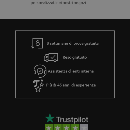
personalizzati nei nostri negozi
g
b
a
i
r
l
a
i
n
8 settimane di prova gratuita
z
Reso gratuito
i
a
Assistenza clienti interna
Più di 45 anni di esperienza