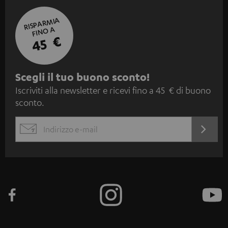
RISPARMIA
FINO A
45 €
I
Scegli il tuo buono sconto!
Iscriviti alla newsletter e ricevi fino a 45 € di buono
s
sconto.
c
r
ACCED
EMAIL
i
ORA
WIDGET
z
i
o
n
e