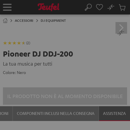
VAI AL
No
NTENUTO
Salv
Pagina
Cerca
Prodot
iniziale
nel
ACCESSORI
DJ EQUIPMENT
carrel
(2)
Pioneer DJ DDJ-200
La tua musica per tutti
Colore:
Nero
IL PRODOTTO NON È AL MOMENTO DISPONIBILE
IONI
COMPONENTI INCLUSI NELLA CONSEGNA
ASSISTENZA