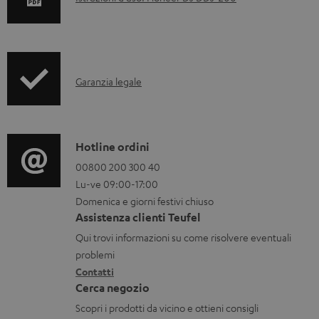
o
c
u
I
m
Garanzia legale
n
e
f
n
o
t
C
Hotline ordini
r
i
o
00800 200 300 40
Lu-ve 09:00-17:00
m
s
n
Domenica e giorni festivi chiuso
a
c
t
Assistenza clienti Teufel
z
a
a
Qui trovi informazioni su come risolvere eventuali
i
r
t
problemi
o
Contatti
i
t
Cerca negozio
n
c
i
Scopri i prodotti da vicino e ottieni consigli
i
a