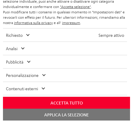
VANTAGGI TEUFEL
selezione individuale, puoi anche attivare o disattivare ogni categoria
individualmente e confermare con
"Accetta selezione"
.
FRANCIA
ULTIMA
Puoi modificare tutti i consensi in qualsiasi momento in "Impostazioni dati" e
LA NOSTRA STORIA
revocarli con effeto per il futuro. Per ulteriori informazioni, rimandiamo alla
nostra
informativa sulla privacy
e all'
impressum
.
POLONIA
CUFFIE IN-EAR
MANAGEMENT
Richiesto
Sempre attivo
FANSHOP
SPAGNA
SOSTENIBILITÀ
Ci riserviamo il diritto di apportare modifiche relative a specifiche tecniche,
Analisi
NOVITÁ
I NOSTRI VALORI
errori di battitura e omissioni. Gli accessori mostrati nelle nostre foto non sono
ITALIA
inclusi nella consegna. Eventuali costi di smaltimento delle batterie sono inclusi
Pubblicità
ACCESSIBILITÀ
nel prezzo.
USA
Personalizzazione
©2026 Lautsprecher Teufel GmbH - Tutti i diritti riservati.
ALTRI PAESI
Contenuti esterni
Impressum
Termini e condizioni generali
Protezione dei dati personali
Impostazioni privacy
EU Data Act
recedere dal contratto qui
ACCETTA TUTTO
Chat
APPLICA LA SELEZIONE
starten