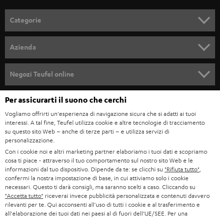
a
l
Categorie
l
SET COMPLETI
a
Azienda
n
SOUNDBAR
ASSISTENZA
e
Negozi Teufel online
STEREO
w
CARRIERA
GERMANIA
Per assicurarti il suono che cerchi
s
SMART HOME
STAMPA
Vogliamo offrirti un'esperienza di navigazione sicura che si adatti ai tuoi
l
interessi. A tal fine, Teufel utilizza cookie e altre tecnologie di tracciamento
AUSTRIA
BLUETOOTH
e
su questo sito Web – anche di terze parti – e utilizza servizi di
B2B
personalizzazione.
t
SVIZZERA
CUFFIE
Con i cookie noi e altri marketing partner elaboriamo i tuoi dati e scopriamo
BLOG
cosa ti piace - attraverso il tuo comportamento sul nostro sito Web e le
t
informazioni dal tuo dispositivo. Dipende da te: se clicchi su
"Rifiuta tutto"
,
CUFFIE BLUETOOTH
e
PAESI BASSI
NEWSLETTER
confermi la nostra impostazione di base, in cui attiviamo solo i cookie
necessari. Questo ti darà consigli, ma saranno scelti a caso. Cliccando su
r
SET STEREO
"Accetta tutto"
riceverai invece pubblicità personalizzata e contenuti davvero
NEGOZI
BELGIO
rilevanti per te. Qui acconsenti all'uso di tutti i cookie e al trasferimento e
all'elaborazione dei tuoi dati nei paesi al di fuori dell’UE/SEE. Per una
ALTOPARLANTE