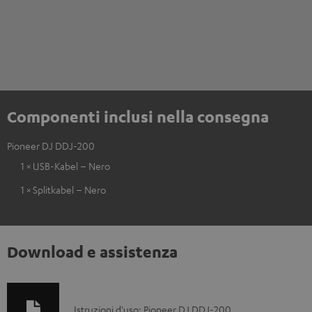
Componenti inclusi nella consegna
Pioneer DJ DDJ-200
1 × USB-Kabel – Nero
1 × Splitkabel – Nero
Download e assistenza
D
Istruzioni d'uso: Pioneer DJ DDJ-200