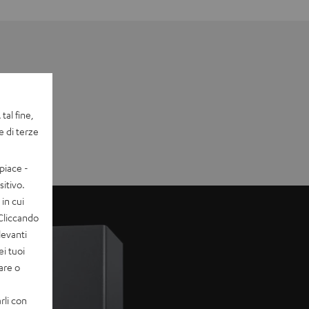
tal fine,
e di terze
piace -
itivo.
in cui
 Cliccando
levanti
ei tuoi
vare o
rli con