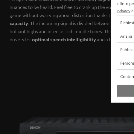
effeto pe
nuances to be heard. Feel free to crank up the volume on yo
privacy
e 
game without worrying about distortion thanks to the satell
Richies
capacity
. The incoming signal is divided between a midrang
brilliant highs and intense, rich middle tones. The centre i
Analisi
drivers for
optimal speech intelligibility
and a full, lush s
Pubblic
Persona
Contenu