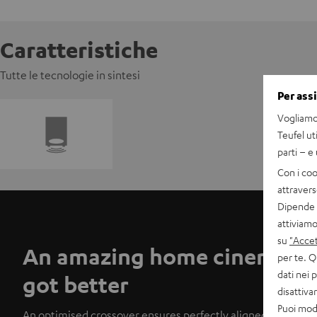
Caratteristiche
Tutte le tecnologie in sintesi
Per ass
Vogliamo 
Teufel ut
parti – e
Con i coo
attravers
Dipende d
attiviamo
su
"Accet
An amazing home cinema sy
per te. Q
dati nei 
got better
disattiv
Puoi modi
An optimised crossover ensures perfectly aligned tuning, al