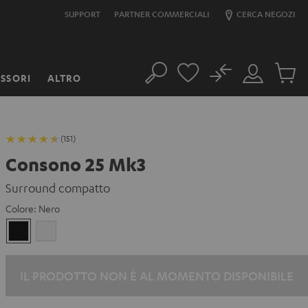
SUPPORT
PARTNER COMMERCIALI
CERCA NEGOZI
No
SSORI
ALTRO
Cerca
Il
Prodott
mio
nel
account
carrello
(151)
Consono 25 Mk3
Surround compatto
Colore:
Nero
Nero
Bianco
IL PRODOTTO NON È AL MOMENTO DISPONIBILE