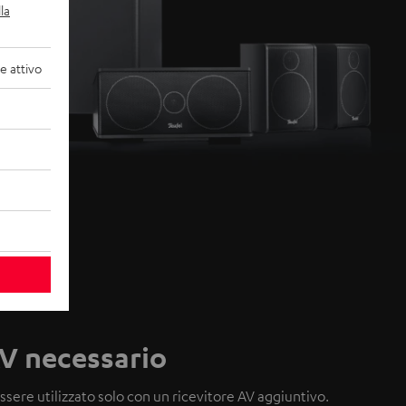
la
 attivo
V necessario
sere utilizzato solo con un ricevitore AV aggiuntivo.