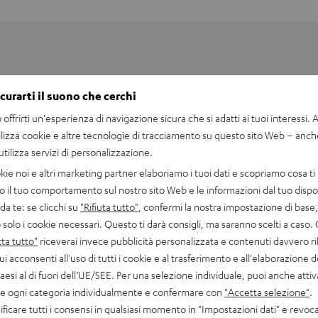
icurarti il suono che cerchi
offrirti un'esperienza di navigazione sicura che si adatti ai tuoi interessi. A 
ilizza cookie e altre tecnologie di tracciamento su questo sito Web – anch
 utilizza servizi di personalizzazione.
kie noi e altri marketing partner elaboriamo i tuoi dati e scopriamo cosa ti 
o il tuo comportamento sul nostro sito Web e le informazioni dal tuo dispos
a te: se clicchi su
"Rifiuta tutto"
, confermi la nostra impostazione di base, 
 solo i cookie necessari. Questo ti darà consigli, ma saranno scelti a caso.
ta tutto"
riceverai invece pubblicità personalizzata e contenuti davvero ri
stem just
ui acconsenti all'uso di tutti i cookie e al trasferimento e all'elaborazione d
paesi al di fuori dell’UE/SEE. Per una selezione individuale, puoi anche atti
are ogni categoria individualmente e confermare con
"Accetta selezione"
.
ficare tutti i consensi in qualsiasi momento in "Impostazioni dati" e revoca
lowing small acoustic