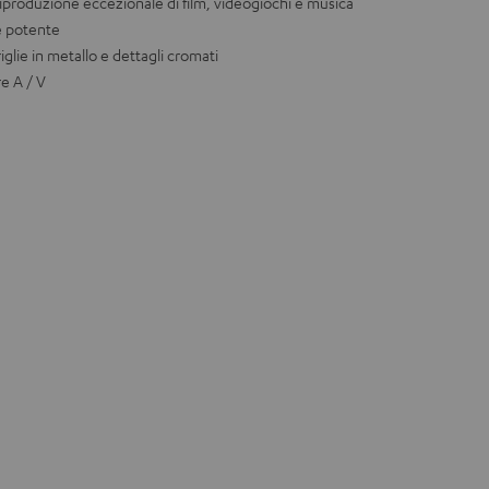
 riproduzione eccezionale di film, videogiochi e musica
e potente
glie in metallo e dettagli cromati
re A / V