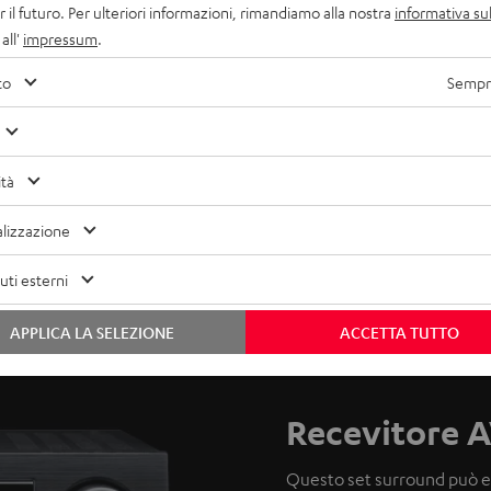
r il futuro. Per ulteriori informazioni, rimandiamo alla nostra
informativa sul
ur next action movie or
all'
impressum
.
ites’
high power handling
to
Sempre
e driver and tweeter for
s equipped with 2 midrange
ound even at low volumes.
ità
lizzazione
ti esterni
APPLICA LA SELEZIONE
ACCETTA TUTTO
Recevitore A
Questo set surround può es