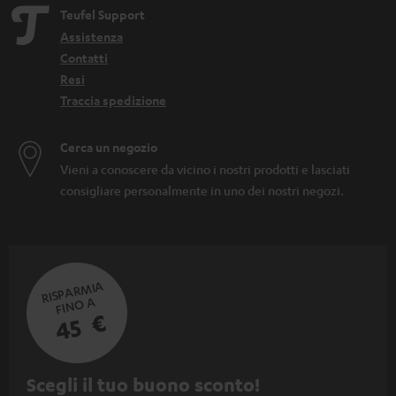
Teufel Support
Assistenza
Contatti
Resi
Traccia spedizione
Cerca un negozio
Vieni a conoscere da vicino i nostri prodotti e lasciati
consigliare personalmente in uno dei nostri negozi.
RISPARMIA
FINO A
45 €
I
Scegli il tuo buono sconto!