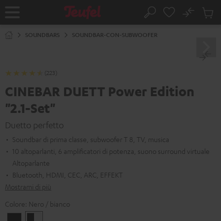
VAI AL
No
NTENUTO
Salv
Pagina
Cerca
Prodot
iniziale
nel
SOUNDBARS
SOUNDBAR-CON-SUBWOOFER
carrel
(223)
CINEBAR DUETT Power Edition
"2.1-Set"
Duetto perfetto
Soundbar di prima classe, subwoofer T 8, TV, musica
10 altoparlanti, 6 amplificatori di potenza, suono surround virtuale
Altoparlante
Bluetooth, HDMI, CEC, ARC, EFFEKT
Mostrami di più
Colore:
Nero / bianco
Nero
Nero