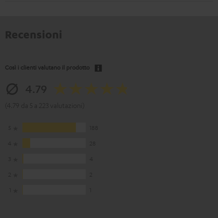
Recensioni
Così i clienti valutano il prodotto
4.79
(4.79 da 5 a 223 valutazioni)
5
188
4
28
3
4
2
2
1
1