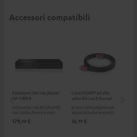
Accessori compatibili
Panasonic blu-ray player
Cavo HDMI® ad alta
Ca
DP-UB154
velocità con Ethernet
C3
Lettore Blu-ray 4K Ultra HD
Il cavo HDMI Highspeed
Cav
con Dolby Atmos e supporto
supporta tutte le specifiche
per
Multi HDR incluso HDR10+ per
2.0 come 4K 50 / 60p e 4K 3D
179,
€
16,
€
24
00
99
una qualità delle immagini
eccezionale con contrasti e
colori realistici