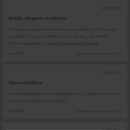
30/10/2025
Solido, elegante e potente
Il sistema riempie molto bene il nostro salotto (circa 30 metri
quadrati) e il suono è molto chiaro e distinto, con molte
funzioni per passa
Leggi la recensione completa
Bernd D.
(tradotto automaticamente *)
18/01/2025
Suono migliore
Il sistema soddisfa le mie aspettative. Ha un ottimo suono ed è
stato facile e veloce da installare.
FRANK R.
(tradotto automaticamente *)