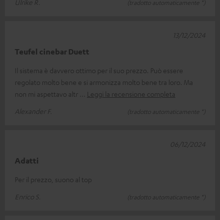
Ulrike R.
(tradotto automaticamente *)
13/12/2024
Teufel cinebar Duett
Il sistema è davvero ottimo per il suo prezzo. Può essere
regolato molto bene e si armonizza molto bene tra loro. Ma
non mi aspettavo altr
Leggi la recensione completa
Alexander F.
(tradotto automaticamente *)
06/12/2024
Adatti
Per il prezzo, suono al top
Enrico S.
(tradotto automaticamente *)