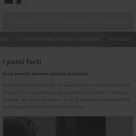
/
/
nero
bianco
IL PRODOTTO NON È AL MOMENTO DISPONIBILE
SORI
COMPONENTI INCLUSI NELLA CONSEGNA
ASSISTENZA
I punti forti
Ecco perché amiamo questo prodotto
Se desideri la Cinebar Duett, ma vuoi utilizzarla in ambienti più grandi
fino a 30 m², ti consigliamo la sua versione Power Edition. Il risultato:
più bassi, più carica, più volume. E con gli altoparlanti opzionali Effekt
puoi ottenere un autentico suono surround.