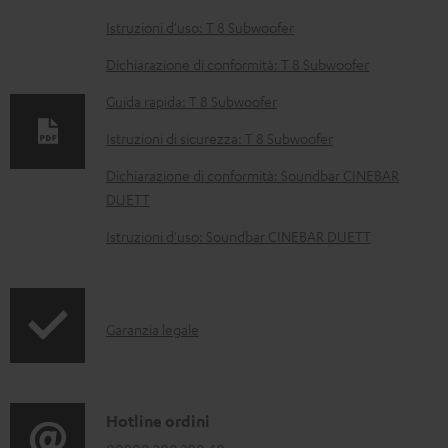
D
Istruzioni d'uso: T 8 Subwoofer
o
Dichiarazione di conformità: T 8 Subwoofer
c
Guida rapida: T 8 Subwoofer
u
Istruzioni di sicurezza: T 8 Subwoofer
m
e
Dichiarazione di conformità: Soundbar CINEBAR
DUETT
n
t
Istruzioni d'uso: Soundbar CINEBAR DUETT
i
s
c
I
Garanzia legale
a
n
r
f
i
o
C
Hotline ordini