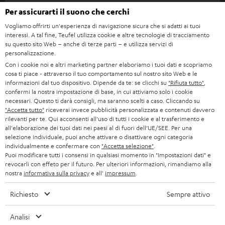
STEREO
w
CARRIERA
Per assicurarti il suono che cerchi
GERMANIA
s
Vogliamo offrirti un'esperienza di navigazione sicura che si adatti ai tuoi
SMART HOME
STAMPA
interessi. A tal fine, Teufel utilizza cookie e altre tecnologie di tracciamento
l
AUSTRIA
su questo sito Web – anche di terze parti – e utilizza servizi di
BLUETOOTH
e
personalizzazione.
B2B
Con i cookie noi e altri marketing partner elaboriamo i tuoi dati e scopriamo
t
SVIZZERA
CUFFIE
cosa ti piace - attraverso il tuo comportamento sul nostro sito Web e le
BLOG
t
informazioni dal tuo dispositivo. Dipende da te: se clicchi su
"Rifiuta tutto"
,
confermi la nostra impostazione di base, in cui attiviamo solo i cookie
CUFFIE BLUETOOTH
e
PAESI BASSI
NEWSLETTER
necessari. Questo ti darà consigli, ma saranno scelti a caso. Cliccando su
"Accetta tutto"
riceverai invece pubblicità personalizzata e contenuti davvero
r
SET STEREO
rilevanti per te. Qui acconsenti all'uso di tutti i cookie e al trasferimento e
NEGOZI
BELGIO
all'elaborazione dei tuoi dati nei paesi al di fuori dell’UE/SEE. Per una
selezione individuale, puoi anche attivare o disattivare ogni categoria
ALTOPARLANTE
VANTAGGI TEUFEL
individualmente e confermare con
"Accetta selezione"
.
FRANCIA
Puoi modificare tutti i consensi in qualsiasi momento in "Impostazioni dati" e
ULTIMA
revocarli con effeto per il futuro. Per ulteriori informazioni, rimandiamo alla
LA NOSTRA STORIA
nostra
informativa sulla privacy
e all'
impressum
.
POLONIA
CUFFIE IN-EAR
MANAGEMENT
Richiesto
Sempre attivo
FANSHOP
SPAGNA
SOSTENIBILITÀ
Analisi
Ci riserviamo il diritto di apportare modifiche relative a specifiche tecniche,