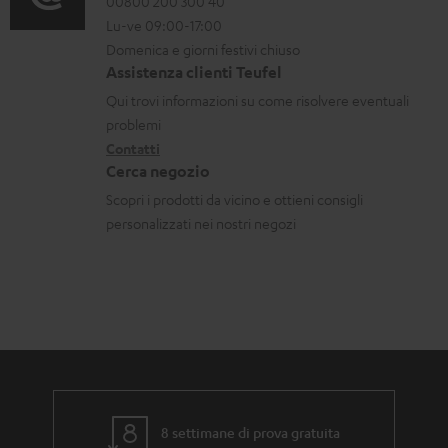
c
r
o
00800 200 300 40
Lu-ve 09:00-17:00
a
m
n
Domenica e giorni festivi chiuso
b
a
t
Assistenza clienti Teufel
i
z
a
Qui trovi informazioni su come risolvere eventuali
l
i
t
problemi
i
o
Contatti
t
Cerca negozio
n
i
Scopri i prodotti da vicino e ottieni consigli
i
personalizzati nei nostri negozi
g
a
r
a
n
z
i
8 settimane di prova gratuita