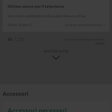
Ottimo suono per il televisore
Sono molto soddisfatto della qualità della sound bar
Heinz-Jürgen S.
(tradotto automaticamente *)
*
10
/ 223
tradotto automaticamente da
DeepL
MOSTRA DI PIÙ
Accessori
Accessori necessari