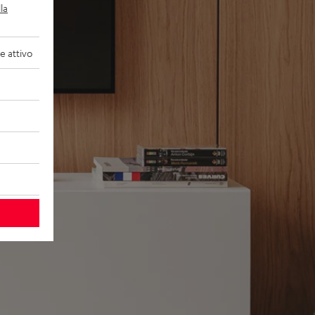
la
 attivo