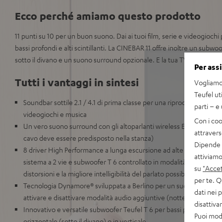
Ecco perché amiamo questo prodotto
11 punti su 10 per un buon suono. Dai ai tuoi film, serie e videogiochi 
bassi profondi e alti scintillanti. La CINEBAR 11 offre inoltre un subw
sotto il divano e un suono surround opzionale. E la tua TV non potrà c
Per ass
Tutti i vantaggi in sintesi
Vogliamo 
Teufel ut
Soundbar sottile 2.1 / 4.1 di prima classe per una riproduzione em
parti – e
videogiochi e musica
Con i coo
Un vero suono surround con gli altoparlanti wireless EFFEKT disp
attravers
cavo deve essere predisposto nella stanza)
Dipende d
8 driver High Performance a lunga escursione ad alte prestazioni, 
attiviamo
sistema a 2 vie e subwoofer T 6 controllato in modalità wireless per li
su
"Accet
distorsioni e la migliore intelligibilità del parlato possibile
per te. Q
Tecnologia Dynamore® sviluppata a Berlino per un suono surround vi
dati nei 
attivare e disattivare modalità audio aggiuntive (notte, parlato, ec
disattiv
Innovativo e versatile subwoofer Teufel T 6 per bassi profondi e pre
Puoi modi
orizzontale (sotto il divano) o in verticale