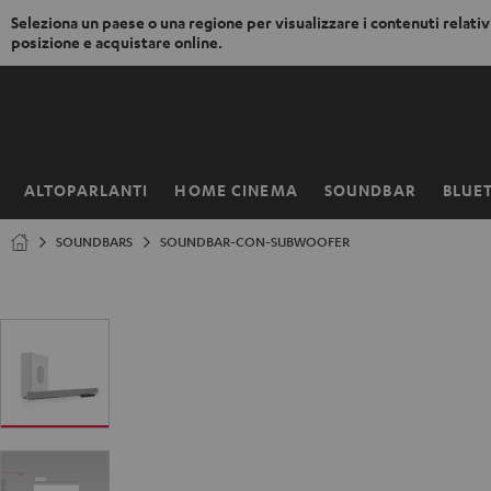
Seleziona un paese o una regione per visualizzare i contenuti relativi
posizione e acquistare online.
VAI AL
NTENUTO
ALTOPARLANTI
HOME CINEMA
SOUNDBAR
BLUE
Pagina
iniziale
SOUNDBARS
SOUNDBAR-CON-SUBWOOFER