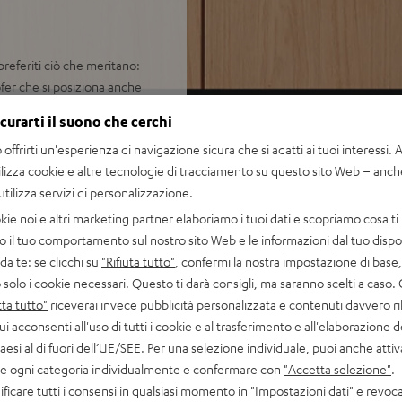
preferiti ciò che meritano:
oofer che si posiziona anche
he ringraziarti.
icurarti il suono che cerchi
offrirti un'esperienza di navigazione sicura che si adatti ai tuoi interessi. A 
ilizza cookie e altre tecnologie di tracciamento su questo sito Web – anch
ozionante di audio TV,
 utilizza servizi di personalizzazione.
kie noi e altri marketing partner elaboriamo i tuoi dati e scopriamo cosa ti 
onibili opzionalmente (nessun
o il tuo comportamento sul nostro sito Web e le informazioni dal tuo dispos
a te: se clicchi su
"Rifiuta tutto"
, confermi la nostra impostazione di base, 
8 amplificatori di potenza,
 solo i cookie necessari. Questo ti darà consigli, ma saranno scelti a caso.
velli elevati, privi di
ta tutto"
riceverai invece pubblicità personalizzata e contenuti davvero ri
ui acconsenti all'uso di tutti i cookie e al trasferimento e all'elaborazione d
rtuale e la possibilità di
paesi al di fuori dell’UE/SEE. Per una selezione individuale, puoi anche atti
c.)
are ogni categoria individualmente e confermare con
"Accetta selezione"
.
cisi, posizionabile in
ficare tutti i consensi in qualsiasi momento in "Impostazioni dati" e revoca