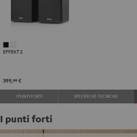
EFFEKT
EFFEKT
EFFEKT 2
2
2
Nero
Bianco
399,
€
99
I PUNTI FORTI
SPECIFICHE TECNICHE
I punti forti