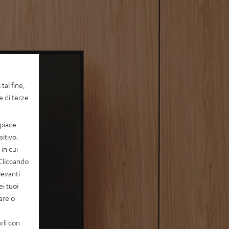
tal fine,
e di terze
piace -
itivo.
in cui
 Cliccando
levanti
ei tuoi
vare o
rli con