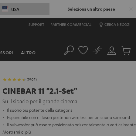
Seleziona un altro paese
USA
SUPPORT
PARTNER COMMERCIALI
CERCA NEGOZI
No
SSORI
ALTRO
Cerca
Il
Prodott
mio
nel
account
carrello
(1907)
CINEBAR 11 "2.1-Set"
Su il sipario per il grande cinema
Il suono più potente della categoria
Espandibile con diffusori posteriori wireless per un suono surround
Il subwoofer può essere posizionato orizzontalmente o verticalmente
Mostrami di più