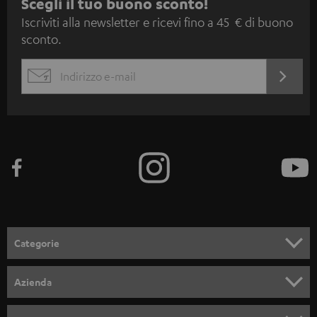
I
Scegli il tuo buono sconto!
Iscriviti alla newsletter e ricevi fino a 45 € di buono
s
sconto.
c
r
ACCED
EMAIL
i
ORA
WIDGET
z
i
o
n
e
a
l
Categorie
l
SET COMPLETI
a
Azienda
n
SOUNDBAR
ASSISTENZA