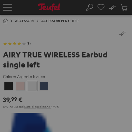
VAI AL
No
NTENUTO
Salv
Pagina
Cerca
Prodot
iniziale
nel
ACCESSORI
ACCESSORI PER CUFFIE
carrel
(3)
AIRY TRUE WIRELESS Earbud
single left
Colore:
Argento bianco
Night
Pale
Argento
Steel
Black
Gold
bianco
Blue
39,
€
99
IVA inclusa
and
Costi di spedizione
4,99 €