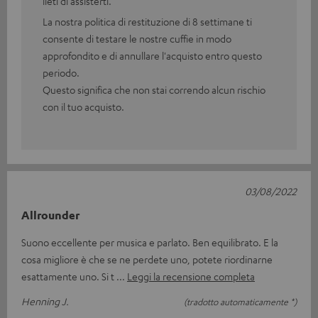
lieti di assisterti.
La nostra politica di restituzione di 8 settimane ti
consente di testare le nostre cuffie in modo
approfondito e di annullare l'acquisto entro questo
periodo.
Questo significa che non stai correndo alcun rischio
con il tuo acquisto.
03/08/2022
Allrounder
Suono eccellente per musica e parlato. Ben equilibrato. E la
cosa migliore è che se ne perdete uno, potete riordinarne
esattamente uno. Si t
Leggi la recensione completa
Henning J.
(tradotto automaticamente *)