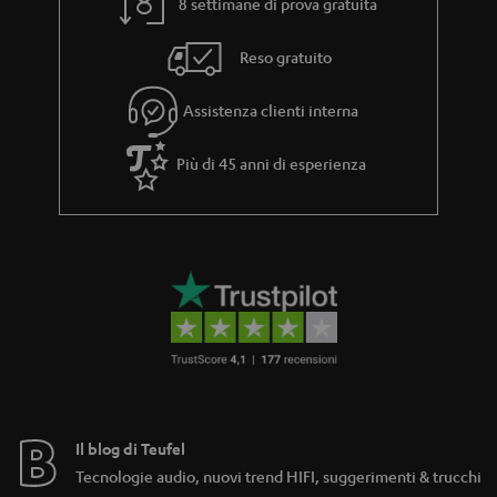
8 settimane di prova gratuita
a
e
Reso gratuito
Assistenza clienti interna
Più di 45 anni di esperienza
Il blog di Teufel
Tecnologie audio, nuovi trend HIFI, suggerimenti & trucchi