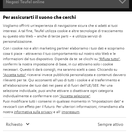
e
Negozi Teufel online
STEREO
w
CARRIERA
GERMANIA
Per assicurarti il suono che cerchi
s
SMART HOME
STAMPA
Vogliamo offrirti un'esperienza di navigazione sicura che si adatti ai tuoi
l
interessi. A tal fine, Teufel utilizza cookie e altre tecnologie di tracciamento
AUSTRIA
BLUETOOTH
e
su questo sito Web – anche di terze parti – e utilizza servizi di
B2B
personalizzazione.
t
SVIZZERA
CUFFIE
Con i cookie noi e altri marketing partner elaboriamo i tuoi dati e scopriamo
BLOG
cosa ti piace - attraverso il tuo comportamento sul nostro sito Web e le
t
informazioni dal tuo dispositivo. Dipende da te: se clicchi su
"Rifiuta tutto"
,
CUFFIE BLUETOOTH
e
PAESI BASSI
NEWSLETTER
confermi la nostra impostazione di base, in cui attiviamo solo i cookie
necessari. Questo ti darà consigli, ma saranno scelti a caso. Cliccando su
r
SET STEREO
"Accetta tutto"
riceverai invece pubblicità personalizzata e contenuti davvero
NEGOZI
BELGIO
rilevanti per te. Qui acconsenti all'uso di tutti i cookie e al trasferimento e
all'elaborazione dei tuoi dati nei paesi al di fuori dell’UE/SEE. Per una
ALTOPARLANTE
VANTAGGI TEUFEL
selezione individuale, puoi anche attivare o disattivare ogni categoria
FRANCIA
individualmente e confermare con
"Accetta selezione"
.
ULTIMA
Puoi modificare tutti i consensi in qualsiasi momento in "Impostazioni dati" e
LA NOSTRA STORIA
revocarli con effeto per il futuro. Per ulteriori informazioni, rimandiamo alla
nostra
informativa sulla privacy
e all'
impressum
.
POLONIA
CUFFIE IN-EAR
MANAGEMENT
Richiesto
Sempre attivo
FANSHOP
SPAGNA
SOSTENIBILITÀ