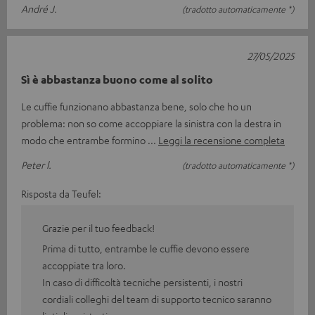
André J.
(tradotto automaticamente *)
27/05/2025
Sì è abbastanza buono come al solito
Le cuffie funzionano abbastanza bene, solo che ho un
problema: non so come accoppiare la sinistra con la destra in
modo che entrambe formino
Leggi la recensione completa
Peter l.
(tradotto automaticamente *)
Risposta da Teufel:
Grazie per il tuo feedback!
Prima di tutto, entrambe le cuffie devono essere
accoppiate tra loro.
In caso di difficoltà tecniche persistenti, i nostri
cordiali colleghi del team di supporto tecnico saranno