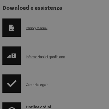
Download e assistenza
D
Pairing Manual
o
c
u
I
m
Informazioni di spedizione
n
e
f
n
o
t
I
Garanzia legale
r
i
n
m
s
f
a
c
o
C
Hotline ordini
z
a