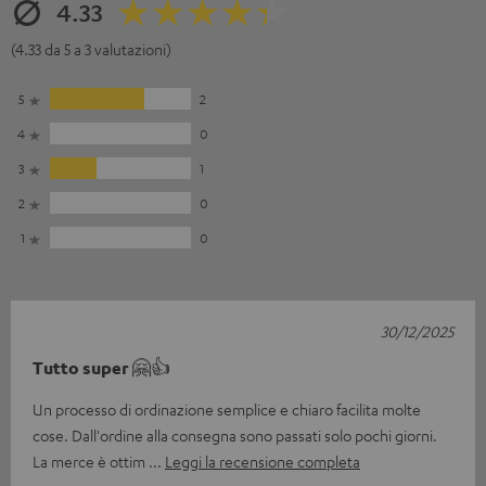
4.33
(4.33 da 5 a 3 valutazioni)
5
2
4
0
3
1
2
0
1
0
30/12/2025
Tutto super 🤗👍
Un processo di ordinazione semplice e chiaro facilita molte
cose. Dall'ordine alla consegna sono passati solo pochi giorni.
La merce è ottim
Leggi la recensione completa