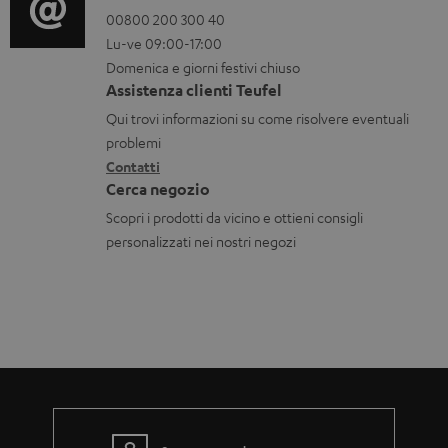
r
o
00800 200 300 40
i
r
Lu-ve 09:00-17:00
m
n
o
i
Domenica e giorni festivi chiuso
a
t
n
c
Assistenza clienti Teufel
z
a
i
a
Qui trovi informazioni su come risolvere eventuali
i
t
d
problemi
b
o
Contatti
t
i
i
Cerca negozio
n
i
s
l
Scopri i prodotti da vicino e ottieni consigli
i
p
i
personalizzati nei nostri negozi
g
e
a
d
r
i
a
z
n
i
z
o
i
n