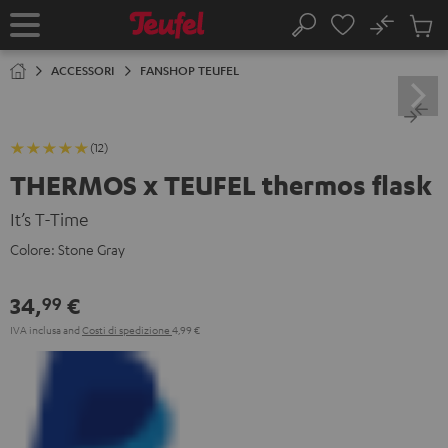
VAI AL
No
NTENUTO
Salv
Pagina
Cerca
Prodot
iniziale
nel
ACCESSORI
FANSHOP TEUFEL
carrel
(12)
THERMOS x TEUFEL thermos flask
It’s T-Time
Colore:
Stone Gray
34,
€
99
IVA inclusa
and
Costi di spedizione
4,99 €