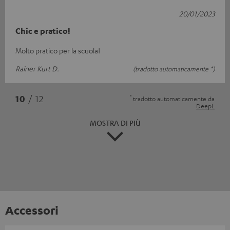
20/01/2023
Chic e pratico!
Molto pratico per la scuola!
Rainer Kurt D.
(tradotto automaticamente *)
*
10
/ 12
tradotto automaticamente da
DeepL
MOSTRA DI PIÙ
Accessori