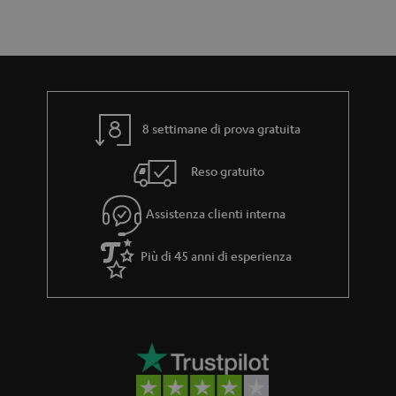
r
i
a
z
n
i
z
o
i
n
8 settimane di prova gratuita
a
e
Reso gratuito
Assistenza clienti interna
Più di 45 anni di esperienza