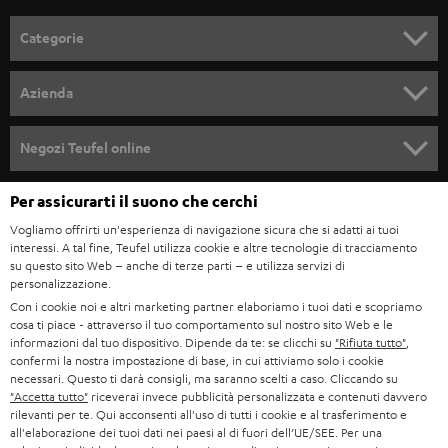
l
Categorie
l
SET COMPLETI
a
Azienda
n
SOUNDBAR
ASSISTENZA
e
Negozi Teufel online
STEREO
w
CARRIERA
GERMANIA
Per assicurarti il suono che cerchi
s
SMART HOME
STAMPA
Vogliamo offrirti un'esperienza di navigazione sicura che si adatti ai tuoi
l
interessi. A tal fine, Teufel utilizza cookie e altre tecnologie di tracciamento
AUSTRIA
BLUETOOTH
e
su questo sito Web – anche di terze parti – e utilizza servizi di
B2B
personalizzazione.
t
SVIZZERA
CUFFIE
Con i cookie noi e altri marketing partner elaboriamo i tuoi dati e scopriamo
BLOG
t
cosa ti piace - attraverso il tuo comportamento sul nostro sito Web e le
informazioni dal tuo dispositivo. Dipende da te: se clicchi su
"Rifiuta tutto"
,
CUFFIE BLUETOOTH
e
PAESI BASSI
NEWSLETTER
confermi la nostra impostazione di base, in cui attiviamo solo i cookie
necessari. Questo ti darà consigli, ma saranno scelti a caso. Cliccando su
r
SET STEREO
"Accetta tutto"
riceverai invece pubblicità personalizzata e contenuti davvero
NEGOZI
BELGIO
rilevanti per te. Qui acconsenti all'uso di tutti i cookie e al trasferimento e
all'elaborazione dei tuoi dati nei paesi al di fuori dell’UE/SEE. Per una
ALTOPARLANTE
VANTAGGI TEUFEL