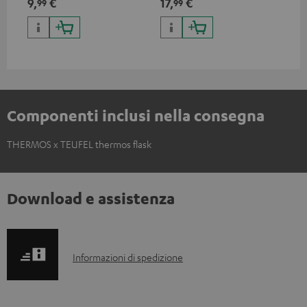
9,
€
17,
€
24
99
99
Componenti inclusi nella consegna
THERMOS x TEUFEL thermos flask
Download e assistenza
I
Informazioni di spedizione
n
f