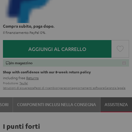
Compra subito, paga dopo.
Il finanziamento PayPal 0%.
AGGIUNGI AL CARRELLO
In magazzino
Shop with confidence with our 8-week return policy
including free
Returns
Produttore:
Teufel
Istruzioni di sicuerezza
Pezzi di ricambio
riparazioni
aggiornamenti software
Garanzia legale
SORI
COMPONENTI INCLUSI NELLA CONSEGNA
ASSISTENZA
I punti forti