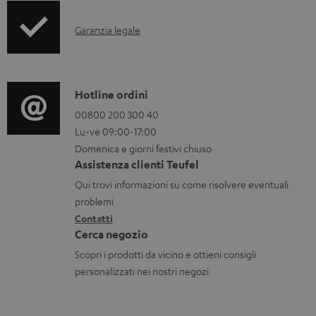
o
I
Garanzia legale
r
n
m
f
a
o
C
Hotline ordini
z
r
o
00800 200 300 40
i
Lu-ve 09:00-17:00
m
n
o
Domenica e giorni festivi chiuso
a
t
n
Assistenza clienti Teufel
z
a
i
Qui trovi informazioni su come risolvere eventuali
i
t
d
problemi
o
Contatti
t
i
Cerca negozio
n
i
s
Scopri i prodotti da vicino e ottieni consigli
i
p
personalizzati nei nostri negozi
g
e
a
d