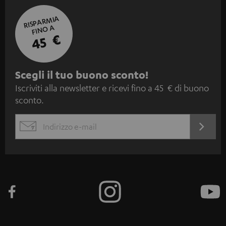
RISPARMIA
FINO A
45 €
I
Scegli il tuo buono sconto!
Iscriviti alla newsletter e ricevi fino a 45 € di buono
s
sconto.
c
r
ACCED
EMAIL
i
ORA
WIDGET
z
i
o
n
e
a