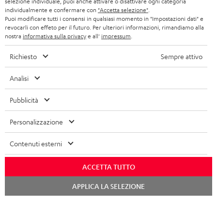
selezione individuale, puoi anche attivare o disattivare ogni categoria
FRANCIA
individualmente e confermare con
"Accetta selezione"
.
ULTIMA
Puoi modificare tutti i consensi in qualsiasi momento in "Impostazioni dati" e
LA NOSTRA STORIA
revocarli con effeto per il futuro. Per ulteriori informazioni, rimandiamo alla
nostra
informativa sulla privacy
e all'
impressum
.
POLONIA
CUFFIE IN-EAR
MANAGEMENT
Richiesto
Sempre attivo
FANSHOP
SPAGNA
SOSTENIBILITÀ
Ci riserviamo il diritto di apportare modifiche relative a specifiche tecniche,
Analisi
NOVITÁ
I NOSTRI VALORI
errori di battitura e omissioni. Gli accessori mostrati nelle nostre foto non sono
ITALIA
inclusi nella consegna. Eventuali costi di smaltimento delle batterie sono inclusi
Pubblicità
ACCESSIBILITÀ
nel prezzo.
USA
Personalizzazione
©2026 Lautsprecher Teufel GmbH - Tutti i diritti riservati.
ALTRI PAESI
Contenuti esterni
Impressum
Termini e condizioni generali
Protezione dei dati personali
Impostazioni privacy
EU Data Act
recedere dal contratto qui
ACCETTA TUTTO
Chat
APPLICA LA SELEZIONE
starten