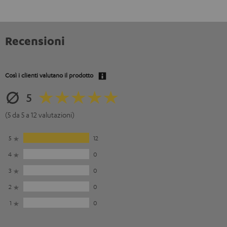
Recensioni
Così i clienti valutano il prodotto
5
(5 da 5 a 12 valutazioni)
5
12
4
0
3
0
2
0
1
0