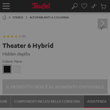
VAI AL
No
NTENUTO
Salv
Pagina
Cerca
Prodot
iniziale
nel
STEREO
ALTOPARLANTI A COLONNA
carrel
(7)
Theater 6 Hybrid
Hidden depths
Colore:
Nero
Nero
Bianco
IL PRODOTTO NON È AL MOMENTO DISPONIBILE
SORI
COMPONENTI INCLUSI NELLA CONSEGNA
ASSISTENZA