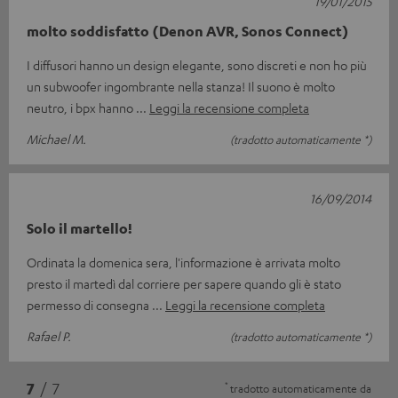
19/01/2015
molto soddisfatto (Denon AVR, Sonos Connect)
I diffusori hanno un design elegante, sono discreti e non ho più
un subwoofer ingombrante nella stanza! Il suono è molto
neutro, i bpx hanno
Leggi la recensione completa
Michael M.
(tradotto automaticamente *)
16/09/2014
Solo il martello!
Ordinata la domenica sera, l'informazione è arrivata molto
presto il martedì dal corriere per sapere quando gli è stato
permesso di consegna
Leggi la recensione completa
Rafael P.
(tradotto automaticamente *)
*
7
/ 7
tradotto automaticamente da