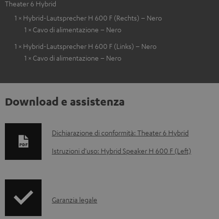
Theater 6 Hybrid
1 × Hybrid-Lautsprecher H 600 F (Rechts) – Nero
1 × Cavo di alimentazione – Nero
1 × Hybrid-Lautsprecher H 600 F (Links) – Nero
1 × Cavo di alimentazione – Nero
Download e assistenza
D
Dichiarazione di conformità: Theater 6 Hybrid
o
Istruzioni d'uso: Hybrid Speaker H 600 F (Left)
c
u
m
I
Garanzia legale
e
n