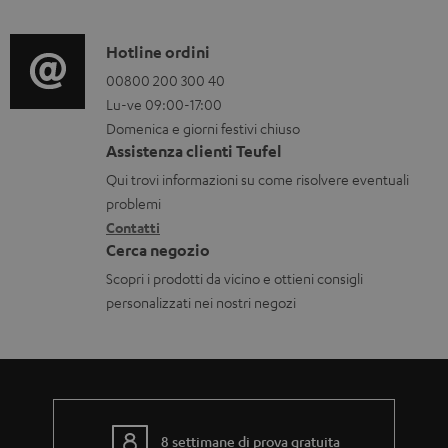
n
f
t
o
C
Hotline ordini
i
r
o
00800 200 300 40
s
Lu-ve 09:00-17:00
m
n
c
Domenica e giorni festivi chiuso
a
t
a
Assistenza clienti Teufel
z
a
Qui trovi informazioni su come risolvere eventuali
r
i
t
problemi
i
o
Contatti
t
c
Cerca negozio
n
i
a
Scopri i prodotti da vicino e ottieni consigli
i
b
personalizzati nei nostri negozi
g
i
a
l
r
i
a
n
8 settimane di prova gratuita