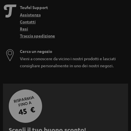
Teufel Support
Assistenza
Contatti
Resi
Traccia spedizione
Cerca un negozio
Vieni a conoscere da vicino i nostri prodotti e lasciati
consigliare personalmente in uno dei nostri negozi.
RISPARMIA
FINO A
45 €
I
Scegli il tuo buono sconto!