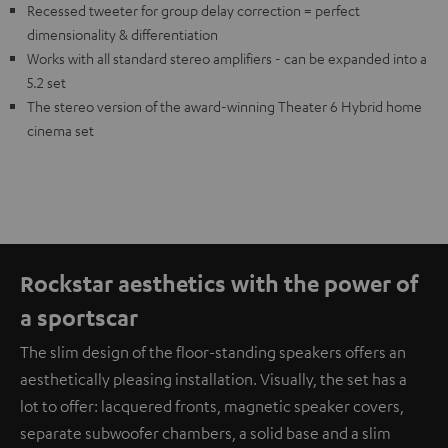
Recessed tweeter for group delay correction = perfect
dimensionality & differentiation
Works with all standard stereo amplifiers - can be expanded into a
5.2 set
The stereo version of the award-winning Theater 6 Hybrid home
cinema set
Rockstar aesthetics with the power of
a sportscar
The slim design of the floor-standing speakers offers an
aesthetically pleasing installation. Visually, the set has a
lot to offer: lacquered fronts, magnetic speaker covers,
separate subwoofer chambers, a solid base and a slim