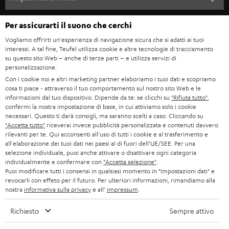
STEREO
w
CARRIERA
GERMANIA
Per assicurarti il suono che cerchi
s
SMART HOME
STAMPA
Vogliamo offrirti un'esperienza di navigazione sicura che si adatti ai tuoi
l
interessi. A tal fine, Teufel utilizza cookie e altre tecnologie di tracciamento
AUSTRIA
BLUETOOTH
e
su questo sito Web – anche di terze parti – e utilizza servizi di
B2B
personalizzazione.
t
SVIZZERA
CUFFIE
Con i cookie noi e altri marketing partner elaboriamo i tuoi dati e scopriamo
BLOG
t
cosa ti piace - attraverso il tuo comportamento sul nostro sito Web e le
informazioni dal tuo dispositivo. Dipende da te: se clicchi su
"Rifiuta tutto"
,
CUFFIE BLUETOOTH
e
PAESI BASSI
NEWSLETTER
confermi la nostra impostazione di base, in cui attiviamo solo i cookie
necessari. Questo ti darà consigli, ma saranno scelti a caso. Cliccando su
r
SET STEREO
"Accetta tutto"
riceverai invece pubblicità personalizzata e contenuti davvero
NEGOZI
BELGIO
rilevanti per te. Qui acconsenti all'uso di tutti i cookie e al trasferimento e
all'elaborazione dei tuoi dati nei paesi al di fuori dell’UE/SEE. Per una
ALTOPARLANTE
VANTAGGI TEUFEL
selezione individuale, puoi anche attivare o disattivare ogni categoria
FRANCIA
individualmente e confermare con
"Accetta selezione"
.
ULTIMA
Puoi modificare tutti i consensi in qualsiasi momento in "Impostazioni dati" e
LA NOSTRA STORIA
revocarli con effeto per il futuro. Per ulteriori informazioni, rimandiamo alla
nostra
informativa sulla privacy
e all'
impressum
.
POLONIA
CUFFIE IN-EAR
MANAGEMENT
Richiesto
Sempre attivo
FANSHOP
SPAGNA
SOSTENIBILITÀ