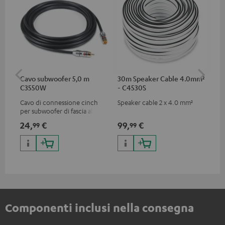
Cavo subwoofer 5,0 m
30m Speaker Cable 4.0mm²
30
C3550W
- C4530S
- 
Cavo di connessione cinch
Speaker cable 2 x 4.0 mm²
Cav
per subwoofer di fascia alta
24,
€
99,
€
59
99
99
Componenti inclusi nella consegna