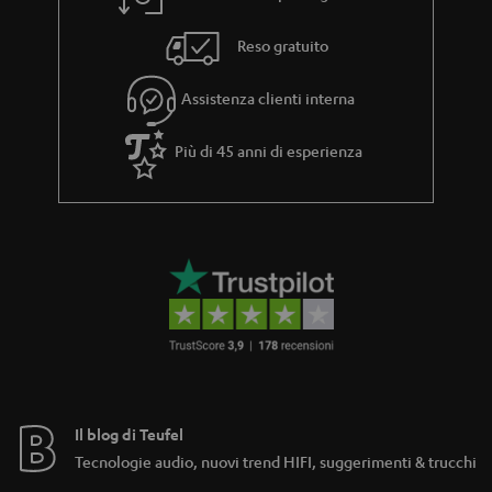
z
Reso gratuito
i
a
Assistenza clienti interna
Più di 45 anni di esperienza
Il blog di Teufel
Tecnologie audio, nuovi trend HIFI, suggerimenti & trucchi