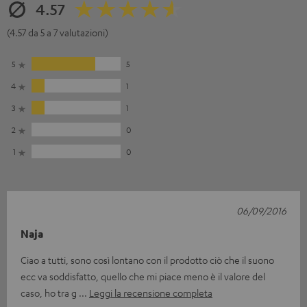
4.57
(4.57 da 5 a 7 valutazioni)
5
5
4
1
3
1
2
0
1
0
06/09/2016
Naja
Ciao a tutti, sono così lontano con il prodotto ciò che il suono
ecc va soddisfatto, quello che mi piace meno è il valore del
caso, ho tra g
Leggi la recensione completa