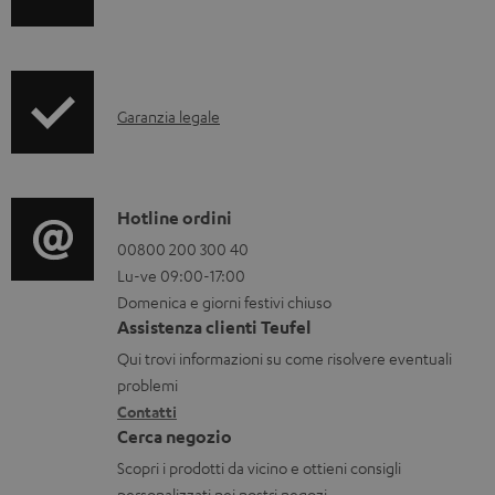
n
p
s
f
r
c
o
o
a
I
Garanzia legale
r
d
r
n
m
u
i
f
a
c
c
o
C
Hotline ordini
z
t
a
r
o
00800 200 300 40
i
.
b
Lu-ve 09:00-17:00
m
n
o
s
i
Domenica e giorni festivi chiuso
a
t
n
u
l
Assistenza clienti Teufel
z
a
i
p
i
Qui trovi informazioni su come risolvere eventuali
i
t
d
problemi
p
o
Contatti
t
i
o
Cerca negozio
n
i
s
r
Scopri i prodotti da vicino e ottieni consigli
i
p
t
personalizzati nei nostri negozi