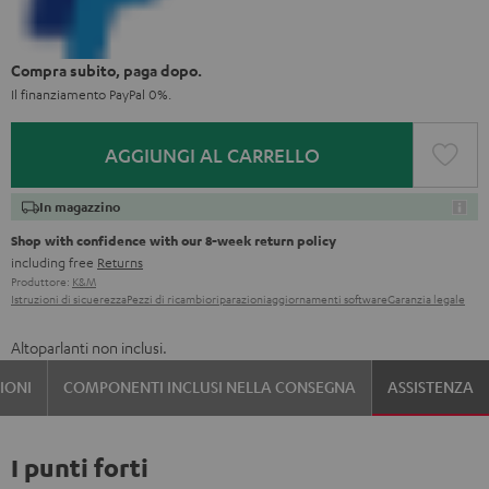
Compra subito, paga dopo.
Il finanziamento PayPal 0%.
AGGIUNGI AL CARRELLO
In magazzino
Shop with confidence with our 8-week return policy
including free
Returns
Produttore:
K&M
Istruzioni di sicuerezza
Pezzi di ricambio
riparazioni
aggiornamenti software
Garanzia legale
Altoparlanti non inclusi.
IONI
COMPONENTI INCLUSI NELLA CONSEGNA
ASSISTENZA
I punti forti