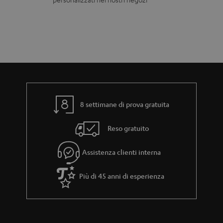
g
e
.
a
d
l
r
i
i
a
z
n
n
i
k
z
o
s
i
n
.
8 settimane di prova gratuita
a
e
t
Reso gratuito
i
t
Assistenza clienti interna
l
e
Più di 45 anni di esperienza
_
h
i