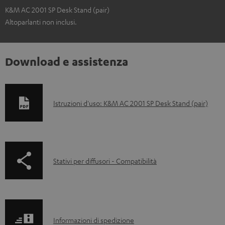
K&M AC 2001 SP Desk Stand (pair)
Altoparlanti non inclusi.
Download e assistenza
D
Istruzioni d'uso: K&M AC 2001 SP Desk Stand (pair)
o
c
u
p
Stativi per diffusori - Compatibilità
m
a
e
g
n
e
t
I
.
Informazioni di spedizione
i