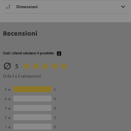
Dimensioni
Recensioni
Così i clienti valutano il prodotto
5
(5 da 5 a 3 valutazioni)
5
3
4
0
3
0
2
0
1
0