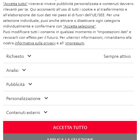
r
SET STEREO
"Accetta tutto"
riceverai invece pubblicità personalizzata e contenuti davvero
NEGOZI
BELGIO
rilevanti per te. Qui acconsenti all'uso di tutti i cookie e al trasferimento e
all'elaborazione dei tuoi dati nei paesi al di fuori dell’UE/SEE. Per una
ALTOPARLANTE
VANTAGGI TEUFEL
selezione individuale, puoi anche attivare o disattivare ogni categoria
individualmente e confermare con
"Accetta selezione"
.
FRANCIA
ULTIMA
Puoi modificare tutti i consensi in qualsiasi momento in "Impostazioni dati" e
LA NOSTRA STORIA
revocarli con effeto per il futuro. Per ulteriori informazioni, rimandiamo alla
nostra
informativa sulla privacy
e all'
impressum
.
POLONIA
CUFFIE IN-EAR
MANAGEMENT
Richiesto
Sempre attivo
FANSHOP
SPAGNA
SOSTENIBILITÀ
Ci riserviamo il diritto di apportare modifiche relative a specifiche tecniche,
Analisi
NOVITÁ
I NOSTRI VALORI
errori di battitura e omissioni. Gli accessori mostrati nelle nostre foto non sono
ITALIA
inclusi nella consegna. Eventuali costi di smaltimento delle batterie sono inclusi
Pubblicità
ACCESSIBILITÀ
nel prezzo.
USA
Personalizzazione
©2026 Lautsprecher Teufel GmbH - Tutti i diritti riservati.
ALTRI PAESI
Contenuti esterni
Impressum
Termini e condizioni generali
Protezione dei dati personali
Impostazioni privacy
EU Data Act
recedere dal contratto qui
ACCETTA TUTTO
Chat
APPLICA LA SELEZIONE