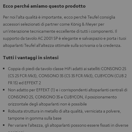
Ecco perché amiamo questo prodotto
Per noi l'alta qualità è importante, ecco perchè Teufel consiglia
accessori selezionati di partner come König & Meyer per
un'interazione tecnicamente eccellente di tutti i componenti. Il
supporto da tavolo AC 2001 SP è elegante e salvaspazio e porta i tuoi
altoparlanti Teufel all'altezza ottimale sulla scrivania o la credenza.
Tutti i vantaggi in sintesi
Coppia di piedi da tavolo classe HiFi adatti ai satelliti CONSONO 25
(CS 25 FCR Mk3), CONSONO 35 (CS 35 FCR Mk3), CUBYCON (CUB 2
FR 15) ed EFFEKT 2
Non adatto per EFFEKT (1) e i corrispondenti altoparlanti centrali di
CONSONO 25, CONSONO 35 e CUBYCON, il posizionamento
orizzontale degli altoparlanti non è possibile
Robusta struttura in metallo di alta qualità, verniciata a polvere,
tampone in gomma sulla base
Per variare l'altezza, gli altoparlanti possono essere fissati in diverse