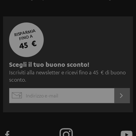
RISPARMIA
FINO A
45 €
I
Scegli il tuo buono sconto!
Iscriviti alla newsletter e ricevi fino a 45 € di buono
s
sconto.
c
r
ACCED
EMAIL
i
ORA
WIDGET
z
i
o