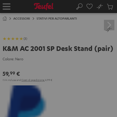
VAI AL
No
NTENUTO
Salv
Pagina
Cerca
Prodot
iniziale
nel
ACCESSORI
STATIVI PER ALTOPARLANTI
carrel
(3)
K&M AC 2001 SP Desk Stand (pair)
Colore:
Nero
59,
€
99
IVA inclusa
and
Costi di spedizione
4,99 €