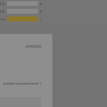
3
0
2
0
1
1
31/05/2025
(tradotto automaticamente *)