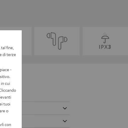
tal fine,
e di terze
piace -
itivo.
in cui
 Cliccando
levanti
ei tuoi
vare o
rli con