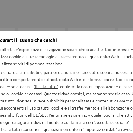
icurarti il suono che cerchi
offrirti un'esperienza di navigazione sicura che si adatti ai tuoi interessi. A 
ilizza cookie e altre tecnologie di tracciamento su questo sito Web – anch
 utilizza servizi di personalizzazione.
kie noi e altri marketing partner elaboriamo i tuoi dati e scopriamo cosa ti 
o il tuo comportamento sul nostro sito Web e le informazioni dal tuo dispos
a te: se clicchi su
"Rifiuta tutto"
, confermi la nostra impostazione di base, 
 solo i cookie necessari. Questo ti darà consigli, ma saranno scelti a caso.
S Auricolari singoli sinistra
ta tutto"
riceverai invece pubblicità personalizzata e contenuti davvero ri
ui acconsenti all'uso di tutti i cookie e al trasferimento e all'elaborazione d
imensioni
paesi al di fuori dell’UE/SEE. Per una selezione individuale, puoi anche atti
are ogni categoria individualmente e confermare con
"Accetta selezione"
.
ompatibilità
ficare tutti i consensi in qualsiasi momento in "Impostazioni dati" e revoca