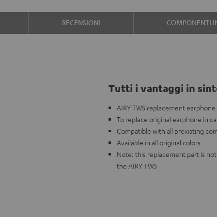
RECENSIONI
COMPONENTI I
Tutti i vantaggi in sint
AIRY TWS replacement earphone (s
To replace original earphone in ca
Compatible with all prexisting co
Available in all original colors
Note: this replacement part is n
the AIRY TWS