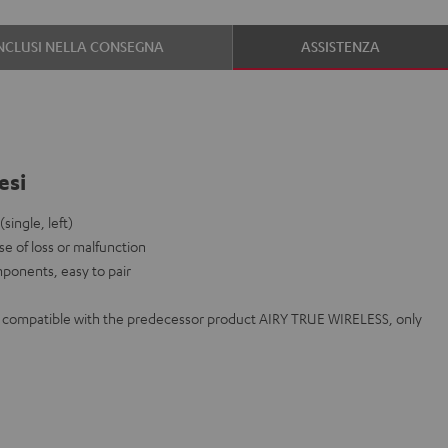
NCLUSI NELLA CONSEGNA
ASSISTENZA
esi
ingle, left)
se of loss or malfunction
mponents, easy to pair
ot compatible with the predecessor product AIRY TRUE WIRELESS, only