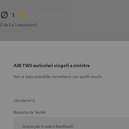
1
(1 da 5 a 1 valutazioni)
AIR TWS auricolari singoli a sinistra
Non è stato possibile connettersi con quelli vecchi.
Oezdemir S.
Risposta da Teufel:
Grazie per il vostro feedback!