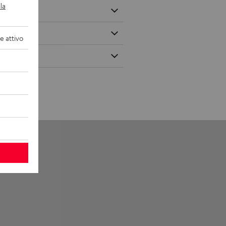
la
 attivo