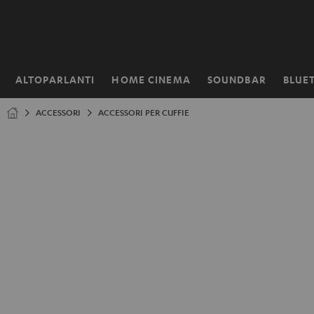
VAI AL
NTENUTO
ALTOPARLANTI
HOME CINEMA
SOUNDBAR
BLUE
Pagina
iniziale
ACCESSORI
ACCESSORI PER CUFFIE