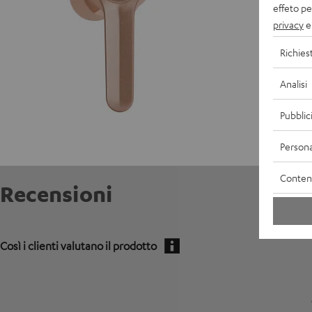
effeto pe
E
privacy
e 
A
Richies
C
Analisi
Pubblic
Persona
Contenu
Recensioni
Così i clienti valutano il prodotto