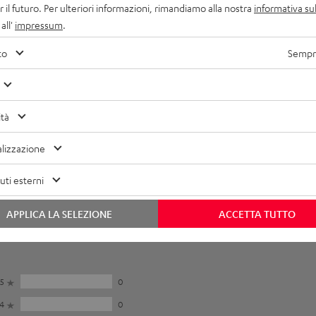
r il futuro. Per ulteriori informazioni, rimandiamo alla nostra
informativa sul
lettronica
all'
impressum
.
ltoparlante
to
Sempre
ollegamenti
ità
lizzazione
ti esterni
APPLICA LA SELEZIONE
ACCETTA TUTTO
5
0
4
0