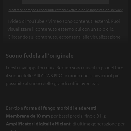
Mostrare sempre i contenuti esterni? Attivalo nelle impostazioni privacy
I video di YouTube / Vimeo sono contenuti esterni. Puoi
visualizzare il contenuto esterno qui con un solo clic.
Cliccando sul contenuto, acconsenti alla visualizzazione
del contenuto esterno. Ciò consente la trasmissione dei
dati personali a piattaforme di terze parti. Puoi trovare
Suono fedela all'originale
ulteriori informazioni al riguardo nella nostra
informativa
I nostri sviluppatori qui a Berlino sono riusciti a progettare
sulla privacy
.
il suono delle AIRY TWS PRO in modo che si avvicini il più
possibile al suono delle grandi cuffie over-ear
.
Ear-tip a
forma di fungo morbidi e aderenti
Membrane da 10 mm
per bassi precisi fino a 8 Hz
Amplificatori digitali efficient
i di ultima generazione per