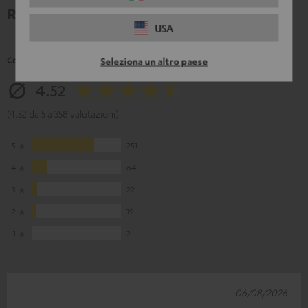
Recensioni
USA
Così i clienti valutano il prodotto
Seleziona un altro paese
4.52
(4.52 da 5 a 358 valutazioni)
5
251
4
64
3
22
2
19
1
2
06/08/2026