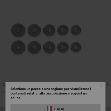
Gommini auricolari AIRY TWS 2/ TWS PRO / SPORTS TWS 2
Seleziona un paese o una regione per visualizzare i
Cuscinetti auricolari di ricambio in silicone per AIRY TWS 2
contenuti relativi alla tua posizione e acquistare
online.
ITALIA