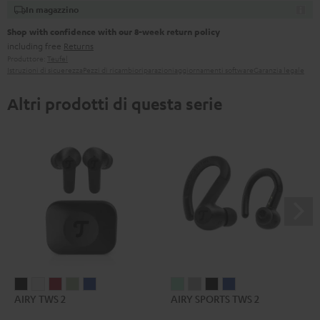
In magazzino
Shop with confidence with our 8-week return policy
including free
Returns
Produttore:
Teufel
Istruzioni di sicuerezza
Pezzi di ricambio
riparazioni
aggiornamenti software
Garanzia legale
Altri prodotti di questa serie
AIRY
AIRY
AIRY
AIRY
AIRY
AIRY
AIRY
AIRY
AIRY
AIRY TWS 2
AIRY SPORTS TWS 2
TWS
TWS
TWS
TWS
TWS
SPORTS
SPORTS
SPORTS
SPORTS
2
2
2
2
2
TWS
TWS
TWS
TWS