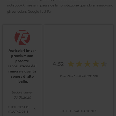
notebook), messa in pausa della riproduzione quando si rimuovono
gli auricolari, Google Fast Pair
Auricolari in-ear
premium con
potente
4.52
cancellazione del
rumore e qualità
(4.52 da 5 a 358 valutazioni)
sonora di alto
livello.
techreviewer
05.01.2026
TUTTI I TEST DI
TUTTE LE VALUTAZIONI
VALUTAZIONE