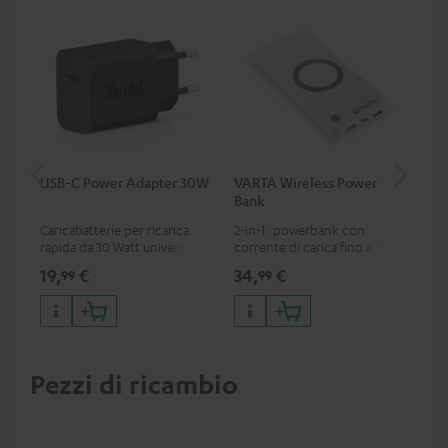
USB-C Power Adapter 30W
VARTA Wireless Power
Fe
Bank
Ext
Caricabatterie per ricarica
2-in-1: powerbank con
Con
rapida da 30 Watt universale
corrente di carica fino a 18 W
TV 
per cuffie e dispositivi
tramite USB C e caricabatterie
so
19,
€
34,
€
74
99
99
portatili, nonché iPhone
wireless con corrente di
TV,
Apple, smartphone Android,
carica fino a 10 W
all
tablet e dispositivi con porta
USB-C
Pezzi di ricambio