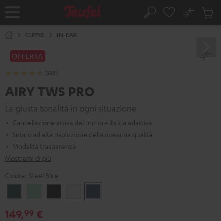
VAI AL
No
NTENUTO
Salv
Pagina
Cerca
Prodot
iniziale
nel
CUFFIE
IN-EAR
carrel
OFFERTA
(358)
AIRY TWS PRO
La giusta tonalità in ogni situazione
Cancellazione attiva del rumore ibrida adattiva
Suono ad alta risoluzione della massima qualità
Modalità trasparenza
Mostrami di più
Colore:
Steel Blue
Cosmic
Misty
Night
Argento
Steel
Teal
Green
Black
bianco
Blue
149,
€
99