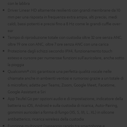
con le labbra
Driver Linear HD altamente resilienti con grandi membrane da 10
mm per una risposta in frequenza extra ampia, alti precisi, medi
caldi, bassi potenti e precisi fino a 8 Hz come le grandi cuffie over-
ear
Tempo di riproduzione totale con custodia oltre 32 ore senza ANC,
oltre 19 ore con ANC, oltre 7 ore senza ANC con una carica
Protezione dagli schizzi secondo IPX4, funzionamento touch
esteso e cursore per numerose funzioni sull'auricolare, anche sotto
la pioggia
Qualcomm® cVc garantisce una perfetta qualità vocale nelle
chiamate anche in ambienti ventosi e rumorosi grazie a un totale di
6 microfoni, adatte per Teams, Zoom, Google Meet, Facetime,
Google Assistant e Siri
App Teufel Go per opzioni audio e di impostazione, indicatore della
batteria su iOS, Android e sulla custodia di ricarica, Auto-Pairing,
gommini auricolari a forma di fungo (XS, S, M, L, XL) in silicone
antibatterico, ricarica wireless della custodia
Funzione multipoint (passaggio rapido tra smartphone e