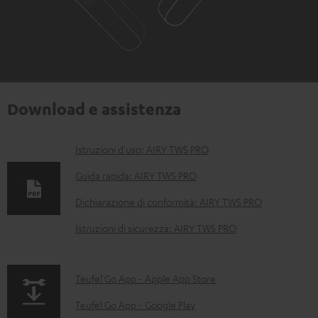
Download e assistenza
D
Istruzioni d'uso: AIRY TWS PRO
o
Guida rapida: AIRY TWS PRO
c
Dichiarazione di conformità: AIRY TWS PRO
u
Istruzioni di sicurezza: AIRY TWS PRO
m
e
n
p
Teufel Go App - Apple App Store
t
a
Teufel Go App - Google Play