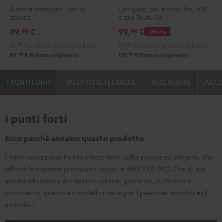
Rumore disattivato. Suono
Con ganci per le orecchie, ANC
Night
Pure
Ruby
Sage
Space
2
2
2
2
attivato.
e app Teufel Go
Black
White
Red
Green
Blue
Misty
Moon
Night
Space
89,
€
99,
€
99
99
Offerta
Green
Gray
Black
Blue
69,
99
€
L'ultimo prezzo più basso
119,
99
€
L'ultimo prezzo più basso
99
99
99,
€
Prezzo originario
119,
€
Prezzo originario
I PUNTI FORTI
SPECIFICHE TECNICHE
RECENSIONI
ACCE
I punti forti
Ecco perché amiamo questo prodotto
I nostri sviluppatori hanno creato delle cuffie piccole ed eleganti, che
offrono le massime prestazioni audio: le AIRY TWS PRO. Che tu stia
ascoltando musica al massimo volume, giocando, in ufficio o in
movimento, questo è il modello che segna il passo nel mondo degli
auricolari.