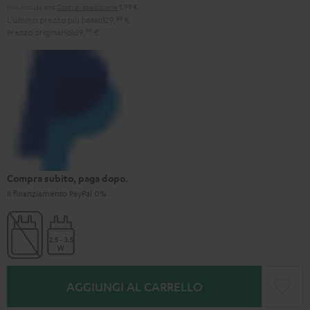
IVA inclusa
and
Costi di spedizione
5,99 €
L'ultimo prezzo più basso
129,
99
€
Prezzo originario
169,
99
€
Compra subito, paga dopo.
Il finanziamento PayPal 0%.
AGGIUNGI AL CARRELLO