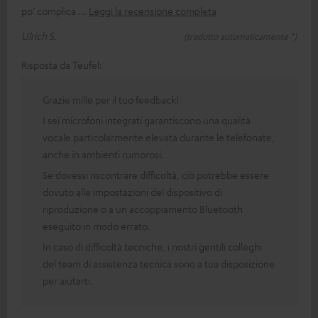
po’ complica
Leggi la recensione completa
Ulrich S.
(tradotto automaticamente *)
Risposta da Teufel:
Grazie mille per il tuo feedback!
I sei microfoni integrati garantiscono una qualità
vocale particolarmente elevata durante le telefonate,
anche in ambienti rumorosi.
Se dovessi riscontrare difficoltà, ciò potrebbe essere
dovuto alle impostazioni del dispositivo di
riproduzione o a un accoppiamento Bluetooth
eseguito in modo errato.
In caso di difficoltà tecniche, i nostri gentili colleghi
del team di assistenza tecnica sono a tua disposizione
per aiutarti.