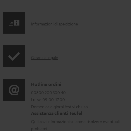
i
g
s
e
c
.
I
Informazioni di spedizione
a
p
n
r
r
f
i
o
o
c
d
I
Garanzia legale
r
a
u
n
m
b
c
f
a
i
t
o
C
Hotline ordini
z
l
.
r
o
00800 200 300 40
i
i
s
Lu-ve 09:00-17:00
m
n
o
u
Domenica e giorni festivi chiuso
a
t
n
Assistenza clienti Teufel
p
z
a
i
Qui trovi informazioni su come risolvere eventuali
p
i
t
d
problemi