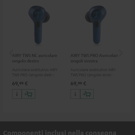
AIRY TWS NC auricolare
AIRY TWS PRO Auricolari
AI
singolo destro
singoli sinistra
Ca
Auricolare sostitutivo AIRY
Auricolare sostitutivo AIRY
Ada
TWS PRO (singolo destro)
TWS PRO (singolo sinistro)
cas
mal
69,
€
69,
€
69
99
99
cus
PR
Componenti inclusi nella consegna