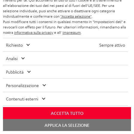
rilevanti per te. Qui acconsenti all'uso di tutti i cookie e al trasferimento e
all'elaborazione dei tuoi dati nei paesi al di fuori dell’UE/SEE. Per una
Cerca un negozio
selezione individuale, puoi anche attivare o disattivare ogni categoria
individualmente e confermare con
"Accetta selezione"
.
Vieni a conoscere da vicino i nostri prodotti e lasciati
Puoi modificare tutti i consensi in qualsiasi momento in "Impostazioni dati" e
consigliare personalmente in uno dei nostri negozi.
revocarli con effeto per il futuro. Per ulteriori informazioni, rimandiamo alla
nostra
informativa sulla privacy
e all'
impressum
.
Richiesto
Sempre attivo
RISPARMIA
Analisi
FINO A
45 €
Pubblicità
Personalizzazione
I
Scegli il tuo buono sconto!
Iscriviti alla newsletter e ricevi fino a 45 € di buono
s
Contenuti esterni
sconto.
c
ACCETTA TUTTO
r
ACCED
Chat
EMAIL
i
APPLICA LA SELEZIONE
starten
ORA
WIDGET