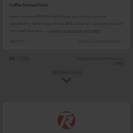
Cuffie fantastiche
Sono molto soddisfatto dell'ottima qualità del suono e,
soprattutto, della lunga durata della batteria! L'accoppiamento
con il cellulare avv
Leggi la recensione completa
Valentin C.
(tradotto automaticamente *)
*
10
/ 358
tradotto automaticamente da
DeepL
MOSTRA DI PIÙ