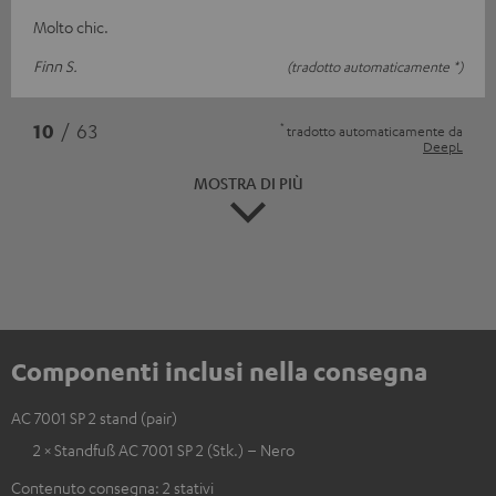
Molto chic.
Finn S.
(tradotto automaticamente *)
*
10
/ 63
tradotto automaticamente da
DeepL
MOSTRA DI PIÙ
Componenti inclusi nella consegna
AC 7001 SP 2 stand (pair)
2 × Standfuß AC 7001 SP 2 (Stk.) – Nero
Contenuto consegna: 2 stativi