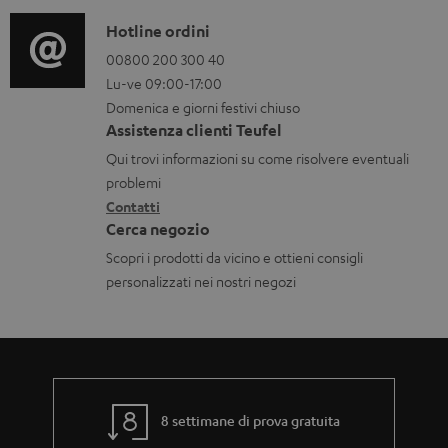
f
r
c
o
o
C
Hotline ordini
a
r
d
o
00800 200 300 40
r
Lu-ve 09:00-17:00
m
u
n
i
Domenica e giorni festivi chiuso
a
c
t
c
Assistenza clienti Teufel
z
t
a
a
Qui trovi informazioni su come risolvere eventuali
i
.
t
problemi
b
o
Contatti
s
t
i
Cerca negozio
n
u
i
l
Scopri i prodotti da vicino e ottieni consigli
i
p
i
personalizzati nei nostri negozi
g
p
a
o
r
r
a
t
n
.
8 settimane di prova gratuita