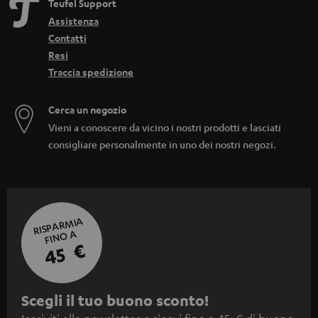
d
Teufel Support
Assistenza
e
Contatti
n
Resi
Traccia spedizione
Cerca un negozio
Vieni a conoscere da vicino i nostri prodotti e lasciati
consigliare personalmente in uno dei nostri negozi.
RISPARMIA
FINO A
45 €
I
Scegli il tuo buono sconto!