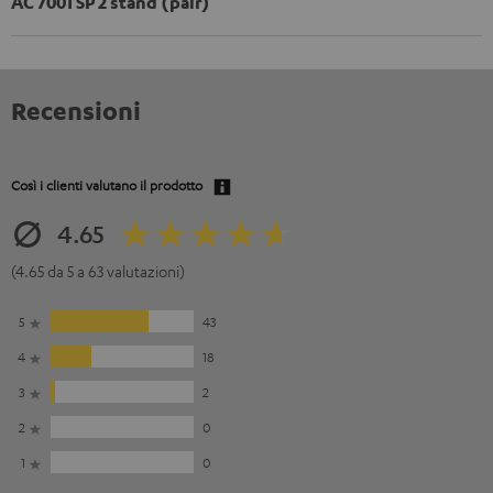
AC 7001 SP 2 stand (pair)
Recensioni
Così i clienti valutano il prodotto
4.65
(4.65 da 5 a 63 valutazioni)
5
43
4
18
3
2
2
0
1
0