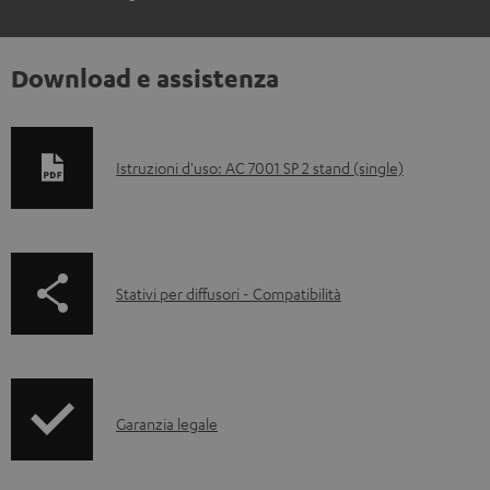
Download e assistenza
D
Istruzioni d'uso: AC 7001 SP 2 stand (single)
o
c
u
p
Stativi per diffusori - Compatibilità
m
a
e
g
n
e
t
I
.
Garanzia legale
i
n
p
s