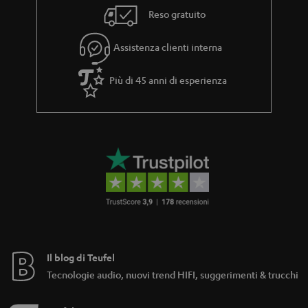
z
l
Reso gratuito
i
i
a
n
Assistenza clienti interna
k
Più di 45 anni di esperienza
s
.
t
i
t
l
e
_
h
Il blog di Teufel
i
Tecnologie audio, nuovi trend HIFI, suggerimenti & trucchi
d