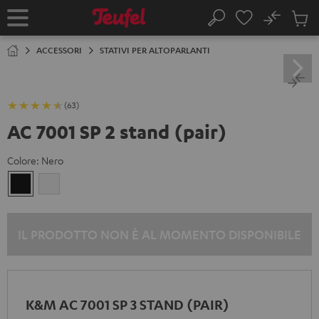
VAI AL
No
NTENUTO
Salv
Pagina
Cerca
Prodot
iniziale
nel
ACCESSORI
STATIVI PER ALTOPARLANTI
carrel
(63)
AC 7001 SP 2 stand (pair)
Colore:
Nero
Nero
Bianco
IL PRODOTTO NON È AL MOMENTO DISPONIBILE
K&M AC 7001 SP 3 STAND (PAIR)