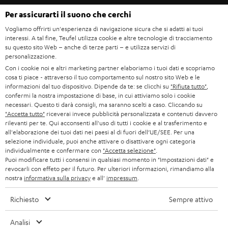
w
CARRIERA
GERMANIA
Per assicurarti il suono che cerchi
s
SMART HOME
STAMPA
Vogliamo offrirti un'esperienza di navigazione sicura che si adatti ai tuoi
l
interessi. A tal fine, Teufel utilizza cookie e altre tecnologie di tracciamento
AUSTRIA
BLUETOOTH
e
su questo sito Web – anche di terze parti – e utilizza servizi di
B2B
personalizzazione.
t
SVIZZERA
CUFFIE
Con i cookie noi e altri marketing partner elaboriamo i tuoi dati e scopriamo
BLOG
t
cosa ti piace - attraverso il tuo comportamento sul nostro sito Web e le
informazioni dal tuo dispositivo. Dipende da te: se clicchi su
"Rifiuta tutto"
,
CUFFIE BLUETOOTH
e
PAESI BASSI
NEWSLETTER
confermi la nostra impostazione di base, in cui attiviamo solo i cookie
necessari. Questo ti darà consigli, ma saranno scelti a caso. Cliccando su
r
SET STEREO
"Accetta tutto"
riceverai invece pubblicità personalizzata e contenuti davvero
NEGOZI
BELGIO
rilevanti per te. Qui acconsenti all'uso di tutti i cookie e al trasferimento e
all'elaborazione dei tuoi dati nei paesi al di fuori dell’UE/SEE. Per una
ALTOPARLANTE
VANTAGGI TEUFEL
selezione individuale, puoi anche attivare o disattivare ogni categoria
FRANCIA
individualmente e confermare con
"Accetta selezione"
.
ULTIMA
Puoi modificare tutti i consensi in qualsiasi momento in "Impostazioni dati" e
LA NOSTRA STORIA
revocarli con effeto per il futuro. Per ulteriori informazioni, rimandiamo alla
nostra
informativa sulla privacy
e all'
impressum
.
POLONIA
CUFFIE IN-EAR
MANAGEMENT
Richiesto
Sempre attivo
FANSHOP
SPAGNA
SOSTENIBILITÀ
Ci riserviamo il diritto di apportare modifiche relative a specifiche tecniche,
Analisi
NOVITÁ