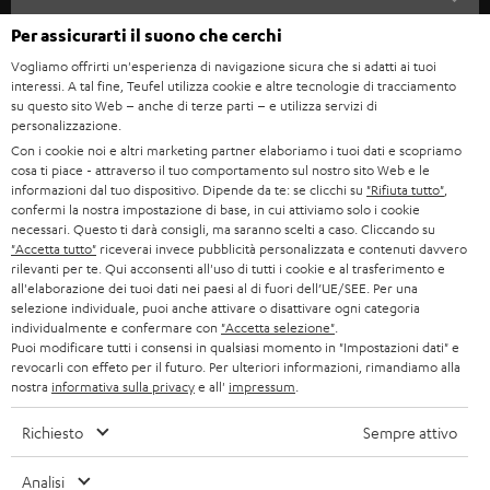
n
SOUNDBAR
Per assicurarti il suono che cerchi
ASSISTENZA
e
Negozi Teufel online
Vogliamo offrirti un'esperienza di navigazione sicura che si adatti ai tuoi
STEREO
w
interessi. A tal fine, Teufel utilizza cookie e altre tecnologie di tracciamento
CARRIERA
GERMANIA
su questo sito Web – anche di terze parti – e utilizza servizi di
s
personalizzazione.
SMART HOME
STAMPA
l
Con i cookie noi e altri marketing partner elaboriamo i tuoi dati e scopriamo
AUSTRIA
cosa ti piace - attraverso il tuo comportamento sul nostro sito Web e le
BLUETOOTH
e
B2B
informazioni dal tuo dispositivo. Dipende da te: se clicchi su
"Rifiuta tutto"
,
confermi la nostra impostazione di base, in cui attiviamo solo i cookie
t
SVIZZERA
CUFFIE
necessari. Questo ti darà consigli, ma saranno scelti a caso. Cliccando su
BLOG
t
"Accetta tutto"
riceverai invece pubblicità personalizzata e contenuti davvero
rilevanti per te. Qui acconsenti all'uso di tutti i cookie e al trasferimento e
CUFFIE BLUETOOTH
e
PAESI BASSI
NEWSLETTER
all'elaborazione dei tuoi dati nei paesi al di fuori dell’UE/SEE. Per una
selezione individuale, puoi anche attivare o disattivare ogni categoria
r
SET STEREO
individualmente e confermare con
"Accetta selezione"
.
NEGOZI
BELGIO
Puoi modificare tutti i consensi in qualsiasi momento in "Impostazioni dati" e
revocarli con effeto per il futuro. Per ulteriori informazioni, rimandiamo alla
ALTOPARLANTE
VANTAGGI TEUFEL
nostra
informativa sulla privacy
e all'
impressum
.
FRANCIA
ULTIMA
LA NOSTRA STORIA
Richiesto
Sempre attivo
POLONIA
CUFFIE IN-EAR
MANAGEMENT
Analisi