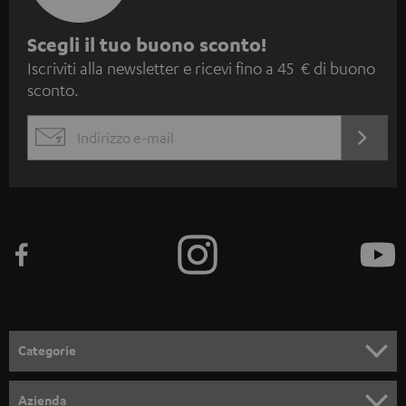
I
Scegli il tuo buono sconto!
Iscriviti alla newsletter e ricevi fino a 45 € di buono
s
sconto.
c
r
ACCED
EMAIL
i
ORA
WIDGET
z
i
o
n
e
a
l
Categorie
l
SET COMPLETI
a
Azienda