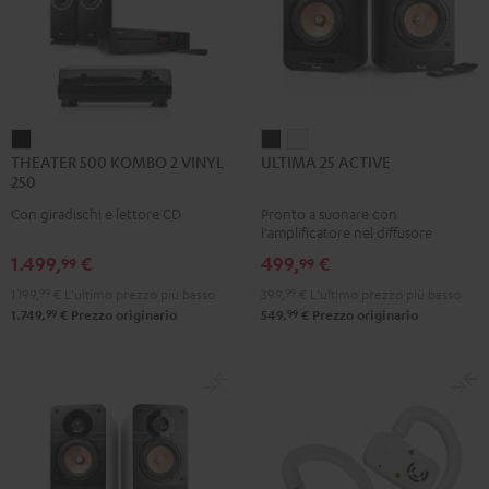
THEATER
ULTIMA
ULTIMA
THEATER 500 KOMBO 2 VINYL
ULTIMA 25 ACTIVE
500
25
25
250
KOMBO
ACTIVE
ACTIVE
Con giradischi e lettore CD
Pronto a suonare con
2
Night
Pure
l'amplificatore nel diffusore
VINYL
Black
White
1.499,
€
499,
€
99
99
250
1.199,
99
€
L'ultimo prezzo più basso
399,
99
€
L'ultimo prezzo più basso
Nero
99
99
1.749,
€
Prezzo originario
549,
€
Prezzo originario