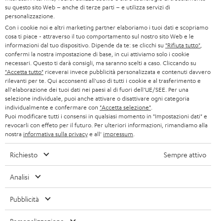
STAMPA
su questo sito Web – anche di terze parti – e utilizza servizi di
l
AUSTRIA
personalizzazione.
BLUETOOTH
e
B2B
Con i cookie noi e altri marketing partner elaboriamo i tuoi dati e scopriamo
cosa ti piace - attraverso il tuo comportamento sul nostro sito Web e le
t
SVIZZERA
CUFFIE
informazioni dal tuo dispositivo. Dipende da te: se clicchi su
"Rifiuta tutto"
,
BLOG
t
confermi la nostra impostazione di base, in cui attiviamo solo i cookie
necessari. Questo ti darà consigli, ma saranno scelti a caso. Cliccando su
CUFFIE BLUETOOTH
e
PAESI BASSI
NEWSLETTER
"Accetta tutto"
riceverai invece pubblicità personalizzata e contenuti davvero
rilevanti per te. Qui acconsenti all'uso di tutti i cookie e al trasferimento e
r
SET STEREO
all'elaborazione dei tuoi dati nei paesi al di fuori dell’UE/SEE. Per una
NEGOZI
BELGIO
selezione individuale, puoi anche attivare o disattivare ogni categoria
ALTOPARLANTE
individualmente e confermare con
"Accetta selezione"
.
VANTAGGI TEUFEL
Puoi modificare tutti i consensi in qualsiasi momento in "Impostazioni dati" e
FRANCIA
revocarli con effeto per il futuro. Per ulteriori informazioni, rimandiamo alla
ULTIMA
nostra
informativa sulla privacy
e all'
impressum
.
LA NOSTRA STORIA
POLONIA
CUFFIE IN-EAR
Richiesto
Sempre attivo
MANAGEMENT
FANSHOP
Analisi
SPAGNA
SOSTENIBILITÀ
Ci riserviamo il diritto di apportare modifiche relative a specifiche tecniche,
NOVITÁ
Pubblicità
I NOSTRI VALORI
errori di battitura e omissioni. Gli accessori mostrati nelle nostre foto non sono
ITALIA
inclusi nella consegna. Eventuali costi di smaltimento delle batterie sono inclusi
ACCESSIBILITÀ