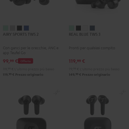
AIRY
AIRY
AIRY
AIRY
REAL
REAL
REAL
REAL
AIRY SPORTS TWS 2
REAL BLUE TWS 3
SPORTS
SPORTS
SPORTS
SPORTS
BLUE
BLUE
BLUE
BLUE
TWS
TWS
TWS
TWS
TWS
TWS
TWS
TWS
Con ganci per le orecchie, ANC e
Pronti per qualsiasi compito
2
2
2
2
3
3
3
3
app Teufel Go
Misty
Moon
Night
Space
Misty
Night
Pure
Steel
99,
€
119,
€
99
99
Offerta
Green
Gray
Black
Blue
Green
Black
White
Blue
119,
99
€
L'ultimo prezzo più basso
79,
99
€
L'ultimo prezzo più basso
99
99
119,
€
Prezzo originario
149,
€
Prezzo originario