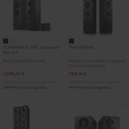
ULTIMA
ULTIMA
THEATER
ULTIMA 40 ACTIVE 3 Surround
THEATER 500
40
40
500
"4.0-Set"
ACTIVE
ACTIVE
Nero
Plug & play ULTIMA sound
Per jazz, musica classica, maggiore
3
3
dimanica e precisione
Surround
Surround
1.099,
€
799,
€
99
99
"4.0-
"4.0-
999,
99
€
L'ultimo prezzo più basso
599,
99
€
L'ultimo prezzo più basso
Set"
Set"
99
99
1.199,
€
Prezzo originario
899,
€
Prezzo originario
Nero
Bianco