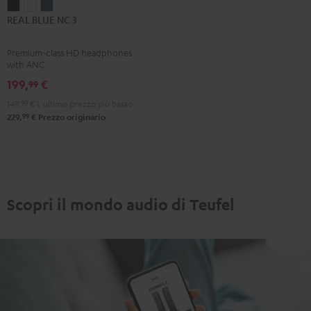
REAL
REAL
REAL
REAL BLUE NC 3
BLUE
BLUE
BLUE
NC
NC
NC
Premium-class HD headphones
3
3
3
with ANC
Night
Pearl
Steel
199,
€
99
Black
White
Blue
149,
99
€
L'ultimo prezzo più basso
99
229,
€
Prezzo originario
Scopri il mondo audio di Teufel