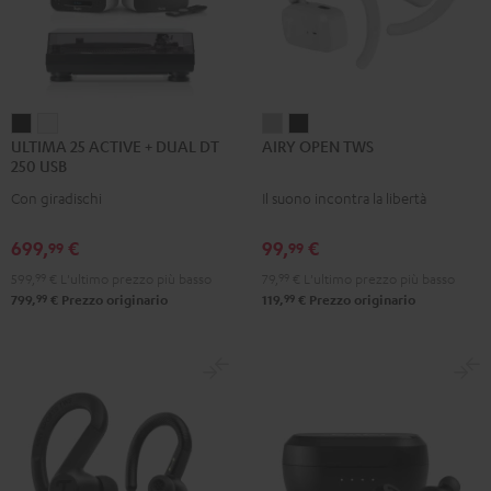
ULTIMA
ULTIMA
AIRY
AIRY
ULTIMA 25 ACTIVE + DUAL DT
AIRY OPEN TWS
25
25
OPEN
OPEN
250 USB
ACTIVE
ACTIVE
TWS
TWS
Con giradischi
Il suono incontra la libertà
+
+
Moon
Night
DUAL
DUAL
Gray
Black
699,
€
99,
€
99
99
DT
DT
599,
99
€
L'ultimo prezzo più basso
79,
99
€
L'ultimo prezzo più basso
250
250
99
99
799,
€
Prezzo originario
119,
€
Prezzo originario
USB
USB
Night
Pure
Black
White