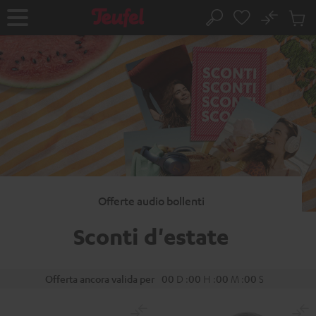
VAI AL
No
NTENUTO
Salv
Pagina
Cerca
Prodot
iniziale
nel
carrel
Offerte audio bollenti
Sconti d'estate
Offerta ancora valida per
00
D
:
00
H
:
00
M
:
00
S