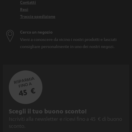
Contatti
Resi
Traccia spedizione
Cerca un negozio
Vieni a conoscere da vicino i nostri prodotti e lasciati
consigliare personalmente in uno dei nostri negozi.
RISPARMIA
FINO A
45 €
I
Scegli il tuo buono sconto!
Iscriviti alla newsletter e ricevi fino a 45 € di buono
s
sconto.
c