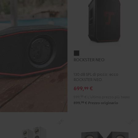
ROCKSTER
ROCKSTER NEO
NEO
Nero
130 dB SPL di picco: ecco
ROCKSTER NEO.
699,
€
99
599,
99
€
L'ultimo prezzo più basso
99
899,
€
Prezzo originario