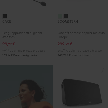
CAGE
BOOMSTER
BOOMSTER
CAGE
BOOMSTER 4
Nero
4
4
Mint
Night
Per gli appassionati di giochi
One of the most popular radios in
Green
Black
ambiziosi
Europe.
99,
€
299,
€
99
99
99,
99
€
L'ultimo prezzo più basso
249,
99
€
L'ultimo prezzo più basso
99
99
169,
€
Prezzo originario
349,
€
Prezzo originario