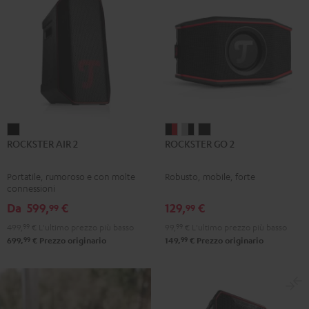
ROCKSTER
ROCKSTER
ROCKSTER
ROCKSTER
ROCKSTER AIR 2
ROCKSTER GO 2
AIR
GO
GO
GO
2
2
2
2
Portatile, rumoroso e con molte
Robusto, mobile, forte
Nero
Nero
Gray
Night
connessioni
&
&
Black
Da
599,
€
129,
€
99
99
Rosso
Black
499,
99
€
L'ultimo prezzo più basso
99,
99
€
L'ultimo prezzo più basso
99
99
699,
€
Prezzo originario
149,
€
Prezzo originario