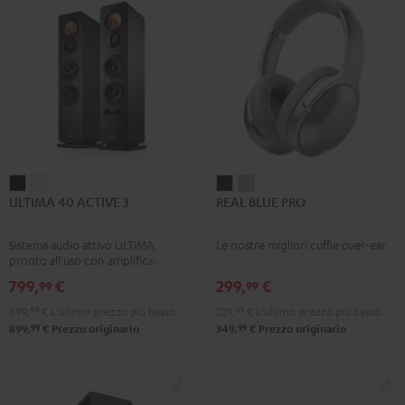
ULTIMA
ULTIMA
REAL
REAL
ULTIMA 40 ACTIVE 3
REAL BLUE PRO
40
40
BLUE
BLUE
ACTIVE
ACTIVE
PRO
PRO
Sistema audio attivo ULTIMA,
Le nostre migliori cuffie over-ear
3
3
Night
Titanium
pronto all'uso con amplificatore
Nero
Bianco
Black
Gray
integrato
799,
€
299,
€
99
99
699,
99
€
L'ultimo prezzo più basso
229,
99
€
L'ultimo prezzo più basso
99
99
899,
€
Prezzo originario
349,
€
Prezzo originario