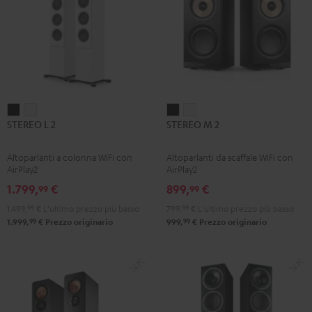
STEREO
STEREO
STEREO
STEREO
STEREO L 2
STEREO M 2
L
L
M
M
2
2
2
2
Altoparlanti a colonna WiFi con
Altoparlanti da scaffale WiFi con
Nero
Bianco
Nero
Bianco
AirPlay2
AirPlay2
1.799,
€
899,
€
99
99
1.499,
99
€
L'ultimo prezzo più basso
799,
99
€
L'ultimo prezzo più basso
99
99
1.999,
€
Prezzo originario
999,
€
Prezzo originario