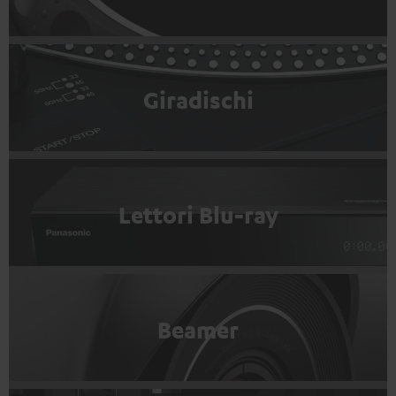
Giradischi
Lettori Blu-ray
Beamer