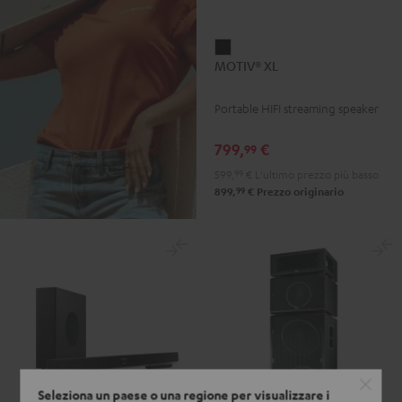
MOTIV®
MOTIV® XL
XL
Nero
Portable HIFI streaming speaker
799,
€
99
599,
99
€
L'ultimo prezzo più basso
99
899,
€
Prezzo originario
Seleziona un paese o una regione per visualizzare i