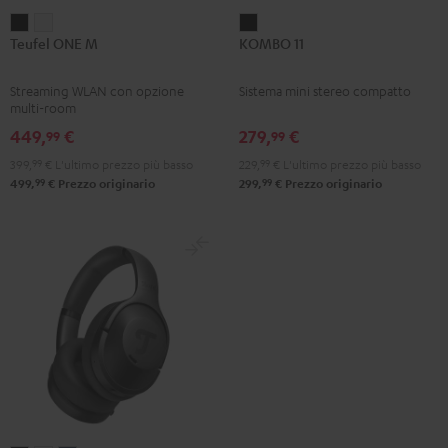
Teufel
Teufel
KOMBO
Teufel ONE M
KOMBO 11
ONE
ONE
11
M
M
Nero
Streaming WLAN con opzione
Sistema mini stereo compatto
Nero
Bianco
multi-room
449,
€
279,
€
99
99
399,
99
€
L'ultimo prezzo più basso
229,
99
€
L'ultimo prezzo più basso
99
99
499,
€
Prezzo originario
299,
€
Prezzo originario