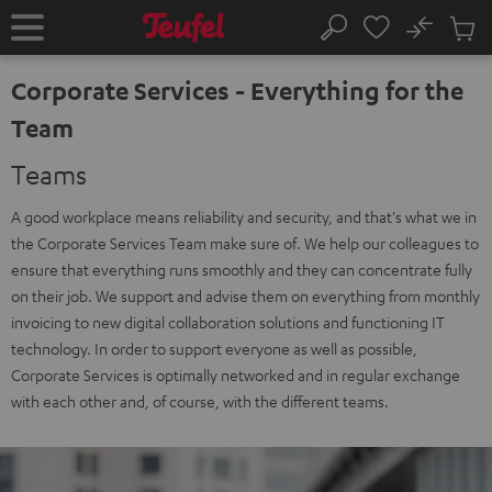
VAI AL
No
NTENUTO
Salv
Pagina
Cerca
Prodot
iniziale
nel
Corporate Services - Everything for the
carrel
Team
Teams
A good workplace means reliability and security, and that's what we in
the Corporate Services Team make sure of. We help our colleagues to
ensure that everything runs smoothly and they can concentrate fully
on their job. We support and advise them on everything from monthly
invoicing to new digital collaboration solutions and functioning IT
technology. In order to support everyone as well as possible,
Corporate Services is optimally networked and in regular exchange
with each other and, of course, with the different teams.