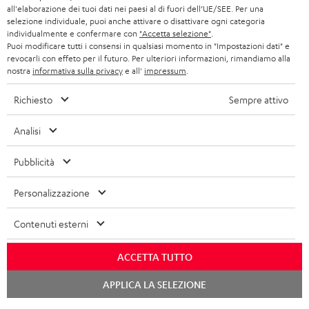
r
SET STEREO
all'elaborazione dei tuoi dati nei paesi al di fuori dell’UE/SEE. Per una
NEGOZI
BELGIO
selezione individuale, puoi anche attivare o disattivare ogni categoria
ALTOPARLANTE
individualmente e confermare con
"Accetta selezione"
.
VANTAGGI TEUFEL
Puoi modificare tutti i consensi in qualsiasi momento in "Impostazioni dati" e
FRANCIA
revocarli con effeto per il futuro. Per ulteriori informazioni, rimandiamo alla
ULTIMA
nostra
informativa sulla privacy
e all'
impressum
.
LA NOSTRA STORIA
POLONIA
CUFFIE IN-EAR
Richiesto
Sempre attivo
MANAGEMENT
FANSHOP
Analisi
SPAGNA
SOSTENIBILITÀ
Ci riserviamo il diritto di apportare modifiche relative a specifiche tecniche,
NOVITÁ
Pubblicità
I NOSTRI VALORI
errori di battitura e omissioni. Gli accessori mostrati nelle nostre foto non sono
ITALIA
inclusi nella consegna. Eventuali costi di smaltimento delle batterie sono inclusi
Personalizzazione
ACCESSIBILITÀ
nel prezzo.
USA
Contenuti esterni
©2026 Lautsprecher Teufel GmbH - Tutti i diritti riservati.
ALTRI PAESI
Impressum
Termini e condizioni generali
Protezione dei dati personali
ACCETTA TUTTO
Impostazioni privacy
EU Data Act
recedere dal contratto qui
Chat
APPLICA LA SELEZIONE
starten