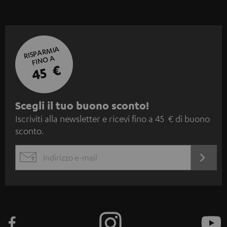
RISPARMIA
FINO A
45 €
I
Scegli il tuo buono sconto!
Iscriviti alla newsletter e ricevi fino a 45 € di buono
s
sconto.
c
r
ACCED
EMAIL
i
ORA
WIDGET
z
i
o