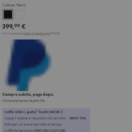
Colore:
Nero
Nero
Bianco
399,
€
99
IVA inclusa
and
Costi di spedizione
29,99 €
Compra subito, paga dopo.
Il finanziamento PayPal 0%.
1
Cuffie USB-C gratis
Teufel MOVE 2
Copia il codice e riscuotilo nel carrello.
MOV-T4S
Solo per un breve periodo di tempo
L'offerta termina in
0
0
D
:
0
6
H
:
2
2
M
:
2
7
S