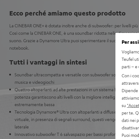
Ecco perché amiamo questo prodotto
La CINEBAR ONE+ è dotata inoltre anche di subwoofer: per livelli più a
Così come la CINEBAR ONE, è una soundbar ridotta nelle dimensioni e
suono. Grazie a Dynamore Ultra puoi sperimentare il suono surround 
Per ass
notebook.
Vogliamo 
Teufel ut
Tutti i vantaggi in sintesi
parti – e
Soundbar ultracompatta e versatile con subwoofer sottile per un 
Con i coo
musica e videogiochi
attravers
Quattro altoparlanti ad alte prestazioni in un sistema bass reflex ed 
Dipende d
potenza garantiscono alti livelli con la migliore intelligibilità del p
attiviamo
estremamente bassa
su
"Accet
Tecnologia Dynamore® Ultra con altoparlanti a diffusione lateral
per te. Q
virtuale, in presenza di segnali surround, questi vengono distribuiti
dati nei 
laterale
disattiv
Innovativo subwoofer T 6 salvaspazio per bassi profondi e precisi,
Puoi modi