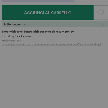
AGGIUNGI AL CARRELLO
In magazzino
Shop with confidence with our 8-week return policy
including free
Returns
Produttore:
Teufel
Istruzioni di sicuerezza
Pezzi di ricambio
riparazioni
aggiornamenti software
Garanzia legale