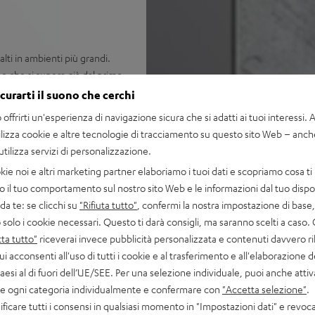
lti in ambienti più grandi.
 che si supera già dal primo
virtuale - su TV, PC o
icurarti il suono che cerchi
offrirti un'esperienza di navigazione sicura che si adatti ai tuoi interessi. A 
ilizza cookie e altre tecnologie di tracciamento su questo sito Web – anch
 utilizza servizi di personalizzazione.
suono travolgente per film,
kie noi e altri marketing partner elaboriamo i tuoi dati e scopriamo cosa ti 
o il tuo comportamento sul nostro sito Web e le informazioni dal tuo dispos
efficienti amplificatori di
a te: se clicchi su
"Rifiuta tutto"
, confermi la nostra impostazione di base, 
arlato e una distorsione
 solo i cookie necessari. Questo ti darà consigli, ma saranno scelti a caso.
ta tutto"
riceverai invece pubblicità personalizzata e contenuti davvero ri
e per un suono surround
ui acconsenti all'uso di tutti i cookie e al trasferimento e all'elaborazione d
 agli altoparlanti a diffusione
paesi al di fuori dell’UE/SEE. Per una selezione individuale, puoi anche atti
are ogni categoria individualmente e confermare con
"Accetta selezione"
.
 può essere posizionato in
ficare tutti i consensi in qualsiasi momento in "Impostazioni dati" e revoca