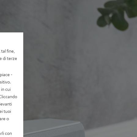
tal fine,
e di terze
piace -
itivo.
in cui
 Cliccando
levanti
ei tuoi
vare o
rli con