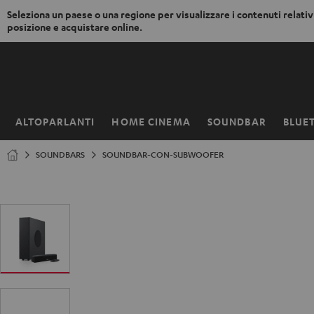
Seleziona un paese o una regione per visualizzare i contenuti relativi
posizione e acquistare online.
VAI AL
NTENUTO
ALTOPARLANTI
HOME CINEMA
SOUNDBAR
BLUE
Pagina
iniziale
SOUNDBARS
SOUNDBAR-CON-SUBWOOFER