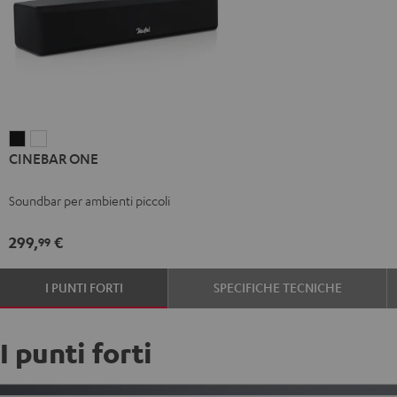
CINEBAR
CINEBAR
CINEBAR ONE
ONE
ONE
Nero
Bianco
Soundbar per ambienti piccoli
299,
€
99
I PUNTI FORTI
SPECIFICHE TECNICHE
I punti forti