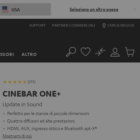
Seleziona un altro paese
USA
SUPPORT
PARTNER COMMERCIALI
CERCA NEGOZI
No
SSORI
ALTRO
Cerca
Il
Prodott
mio
nel
account
carrello
(273)
CINEBAR ONE+
Update in Sound
Perfetto per le stanze di piccole dimensioni
Quattro diffusori ad alte prestazioni
HDMI, AUX, ingresso ottico e Bluetooth apt-X®
Mostrami di più