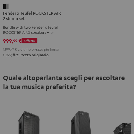
Fender
Fender x Teufel ROCKSTER AIR
x
2 stereo set
Teufel
Bundle with two Fender x Teufel
ROCKSTER
ROCKSTER AIR 2 speakers – two
AIR
AIR 2 speakers play synchronously
999,
€
99
Offerta
in stereo via cable or Bluetooth,
2
delivering more volume, bass and
1.199,
99
€
L'ultimo prezzo più basso
stereo
spatial depth
98
1.399,
€
Prezzo originario
set
Black
&
Quale altoparlante scegli per ascoltare
Steel
la tua musica preferita?