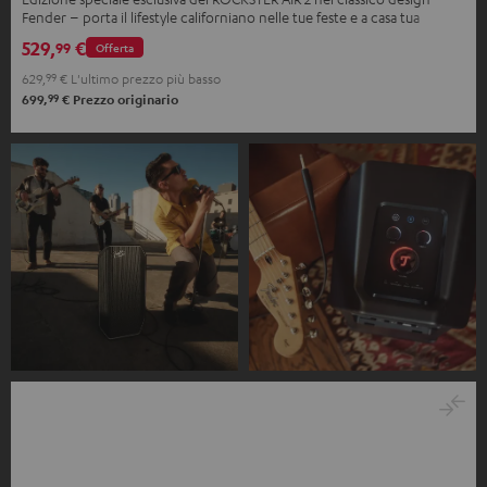
Fender – porta il lifestyle californiano nelle tue feste e a casa tua
529,
€
99
Offerta
629,
99
€
L'ultimo prezzo più basso
99
699,
€
Prezzo originario