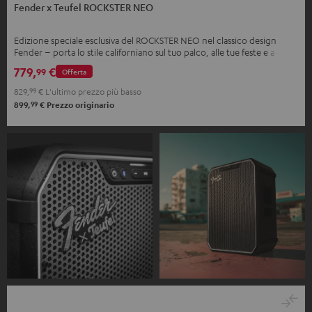
Fender x Teufel ROCKSTER NEO
Edizione speciale esclusiva del ROCKSTER NEO nel classico design
Fender – porta lo stile californiano sul tuo palco, alle tue feste e a casa
tua.
779,
€
99
Offerta
829,
99
€
L'ultimo prezzo più basso
99
899,
€
Prezzo originario