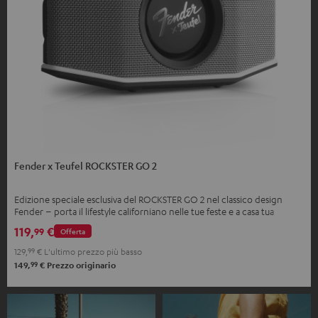
Fender x Teufel ROCKSTER GO 2
Edizione speciale esclusiva del ROCKSTER GO 2 nel classico design
Fender – porta il lifestyle californiano nelle tue feste e a casa tua
119,
€
99
Offerta
129,
99
€
L'ultimo prezzo più basso
99
149,
€
Prezzo originario