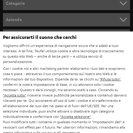
l
Categorie
l
SET COMPLETI
a
Azienda
n
SOUNDBAR
ASSISTENZA
e
Negozi Teufel online
Per assicurarti il suono che cerchi
STEREO
w
Vogliamo offrirti un'esperienza di navigazione sicura che si adatti ai tuoi
CARRIERA
GERMANIA
interessi. A tal fine, Teufel utilizza cookie e altre tecnologie di tracciamento
s
SMART HOME
su questo sito Web – anche di terze parti – e utilizza servizi di
STAMPA
l
personalizzazione.
AUSTRIA
Con i cookie noi e altri marketing partner elaboriamo i tuoi dati e scopriamo
BLUETOOTH
e
B2B
cosa ti piace - attraverso il tuo comportamento sul nostro sito Web e le
informazioni dal tuo dispositivo. Dipende da te: se clicchi su
"Rifiuta tutto"
,
t
SVIZZERA
CUFFIE
confermi la nostra impostazione di base, in cui attiviamo solo i cookie
BLOG
t
necessari. Questo ti darà consigli, ma saranno scelti a caso. Cliccando su
CUFFIE BLUETOOTH
"Accetta tutto"
riceverai invece pubblicità personalizzata e contenuti davvero
e
PAESI BASSI
NEWSLETTER
rilevanti per te. Qui acconsenti all'uso di tutti i cookie e al trasferimento e
all'elaborazione dei tuoi dati nei paesi al di fuori dell’UE/SEE. Per una
r
SET STEREO
selezione individuale, puoi anche attivare o disattivare ogni categoria
NEGOZI
BELGIO
individualmente e confermare con
"Accetta selezione"
.
ALTOPARLANTE
Puoi modificare tutti i consensi in qualsiasi momento in "Impostazioni dati" e
VANTAGGI TEUFEL
revocarli con effeto per il futuro. Per ulteriori informazioni, rimandiamo alla
FRANCIA
nostra
informativa sulla privacy
e all'
impressum
.