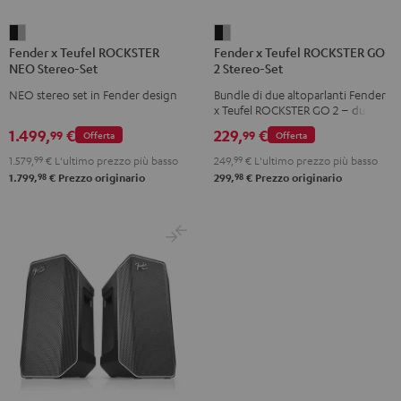
Fender
Fender
Fender x Teufel ROCKSTER
Fender x Teufel ROCKSTER GO
x
x
NEO Stereo-Set
2 Stereo-Set
Teufel
Teufel
NEO stereo set in Fender design
Bundle di due altoparlanti Fender
ROCKSTER
ROCKSTER
x Teufel ROCKSTER GO 2 – due GO
NEO
GO
2 riproducono in modalità wireless
1.499,
€
229,
€
99
99
Offerta
Offerta
in sincronia in stereo tramite
Stereo-
2
Bluetooth e permettono ancora
1.579,
99
€
L'ultimo prezzo più basso
249,
99
€
L'ultimo prezzo più basso
Set
Stereo-
più volume e bassi
98
98
1.799,
€
Prezzo originario
299,
€
Prezzo originario
Black
Set
&
Black
Steel
&
Steel