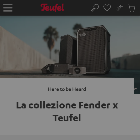
VAI AL
No
NTENUTO
Salv
Pagina
Cerca
Prodot
iniziale
nel
carrel
Here to be Heard
La collezione
Fender x
Teufel