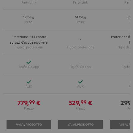
17,35 kg
14,15 kg
2,4
Protezione IP44 contro
Protezione da 
-
spruzzi d'acqua e polvere
IP
si
-
si
si
779,
€
529,
€
299,
99
99
VAI AL PRODOTTO
VAI AL PRODOTTO
VAI AL P