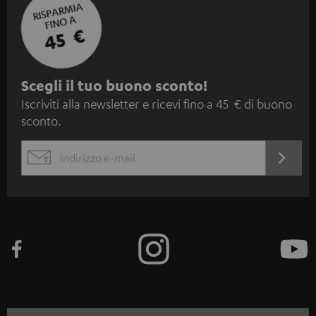
RISPARMIA
FINO A
45 €
I
Scegli il tuo buono sconto!
Iscriviti alla newsletter e ricevi fino a 45 € di buono
s
sconto.
c
r
ACCED
EMAIL
i
ORA
WIDGET
z
i
o
n
e
a