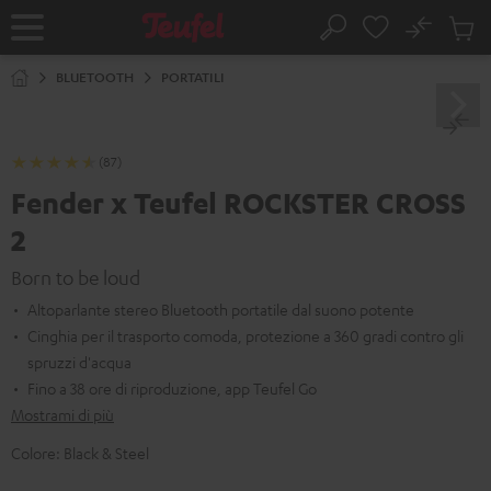
VAI AL
No
NTENUTO
Salv
Pagina
Cerca
Prodot
iniziale
nel
BLUETOOTH
PORTATILI
carrel
(87)
Fender x Teufel ROCKSTER CROSS
2
Born to be loud
Altoparlante stereo Bluetooth portatile dal suono potente
Cinghia per il trasporto comoda, protezione a 360 gradi contro gli
spruzzi d'acqua
Fino a 38 ore di riproduzione, app Teufel Go
Mostrami di più
Colore:
Black & Steel