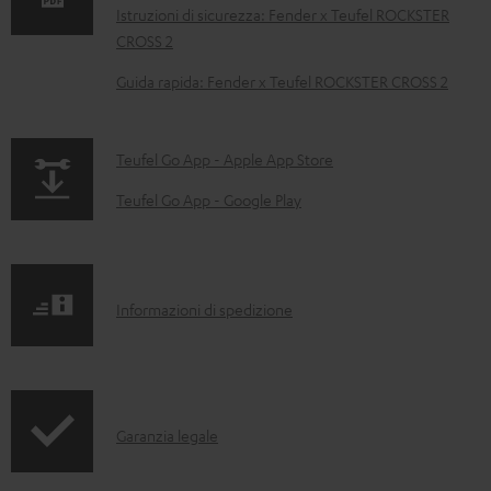
u
Istruzioni di sicurezza: Fender x Teufel ROCKSTER
m
CROSS 2
e
Guida rapida: Fender x Teufel ROCKSTER CROSS 2
n
t
p
Teufel Go App - Apple App Store
i
a
s
Teufel Go App - Google Play
g
c
e
a
.
r
I
Informazioni di spedizione
p
i
n
r
c
f
o
a
o
d
b
I
Garanzia legale
r
u
i
n
m
c