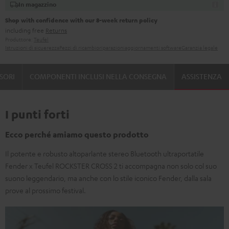
In magazzino
Shop with confidence with our 8-week return policy
including free
Returns
Produttore:
Teufel
Istruzioni di sicuerezza
Pezzi di ricambio
riparazioni
aggiornamenti software
Garanzia legale
SORI
COMPONENTI INCLUSI NELLA CONSEGNA
ASSISTENZA
I punti forti
Ecco perché amiamo questo prodotto
Il potente e robusto altoparlante stereo Bluetooth ultraportatile
Fender x Teufel ROCKSTER CROSS 2 ti accompagna non solo col suo
suono leggendario, ma anche con lo stile iconico Fender, dalla sala
prove al prossimo festival.