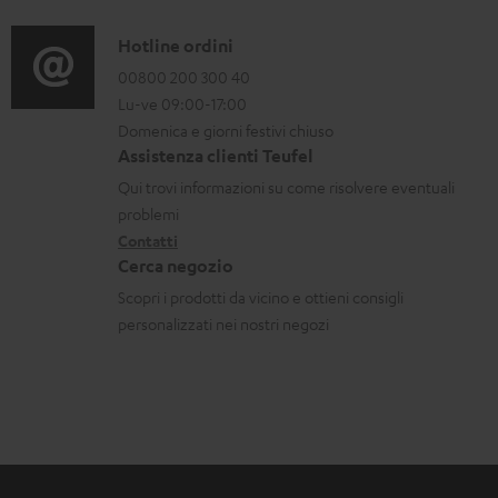
l
f
a
t
i
o
C
Hotline ordini
z
.
r
o
00800 200 300 40
i
s
Lu-ve 09:00-17:00
m
n
o
u
Domenica e giorni festivi chiuso
a
t
n
Assistenza clienti Teufel
p
z
a
i
Qui trovi informazioni su come risolvere eventuali
p
i
t
d
problemi
o
o
Contatti
t
i
r
Cerca negozio
n
i
s
t
Scopri i prodotti da vicino e ottieni consigli
i
p
personalizzati nei nostri negozi
.
g
e
l
a
d
i
r
i
n
a
z
k
n
i