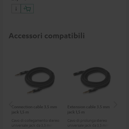
e casse portatili, laptop e altri
dispositivi con tensione di
esercizio fino a 60 watt e
collegamento USB-C.
Accessori compatibili
Connection cable 3.5 mm
Extension cable 3.5 mm
US
jack 1,5 m
jack 1,5 m
Cavo di collegamento stereo
Cavo di prolunga stereo
Car
universale jack da 3,5 mm
universale jack da 3,5 mm
rap