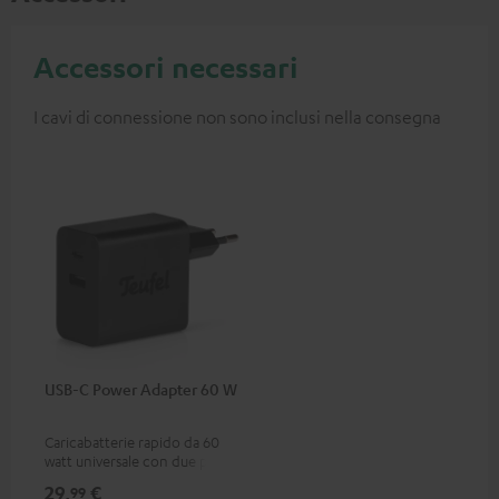
Accessori necessari
I cavi di connessione non sono inclusi nella consegna
USB-C Power Adapter 60 W
Caricabatterie rapido da 60
watt universale con due porte
di collegamento (USB-C 60
29,
€
99
watt / USB 7,5 watt) per cuffie