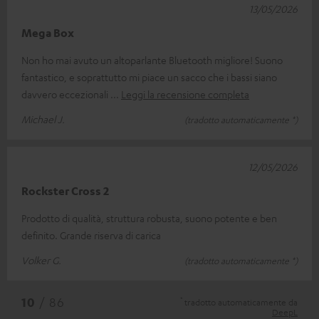
13/05/2026
Mega Box
Non ho mai avuto un altoparlante Bluetooth migliore! Suono
fantastico, e soprattutto mi piace un sacco che i bassi siano
davvero eccezionali
Leggi la recensione completa
Michael J.
(tradotto automaticamente *)
12/05/2026
Rockster Cross 2
Prodotto di qualità, struttura robusta, suono potente e ben
definito. Grande riserva di carica
Volker G.
(tradotto automaticamente *)
*
10
/ 86
tradotto automaticamente da
DeepL