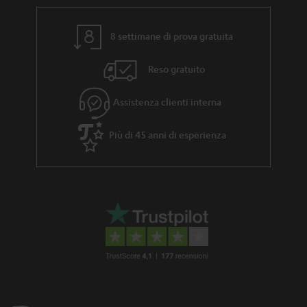
s
z
o
.
i
n
8 settimane di prova gratuita
t
a
e
i
Reso gratuito
t
l
Assistenza clienti interna
e
Più di 45 anni di esperienza
_
h
i
d
d
e
n