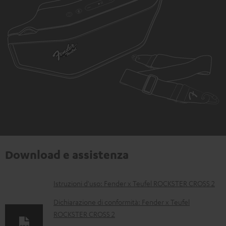
Download e assistenza
D
Istruzioni d'uso: Fender x Teufel ROCKSTER CROSS 2
o
Dichiarazione di conformità: Fender x Teufel
c
ROCKSTER CROSS 2