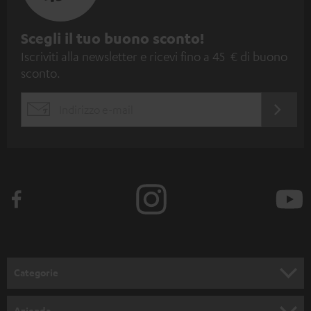
I
Scegli il tuo buono sconto!
Iscriviti alla newsletter e ricevi fino a 45 € di buono
s
sconto.
c
r
ACCED
EMAIL
i
ORA
WIDGET
z
i
o
n
e
a
l
Categorie
l
SET COMPLETI
a
Azienda