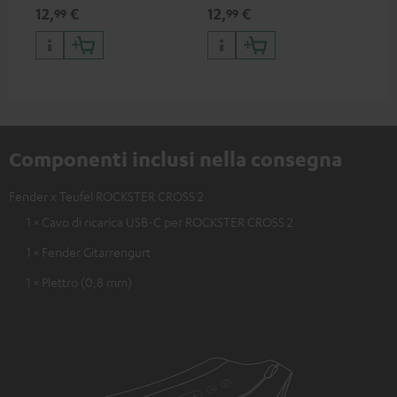
per
12,
€
12,
€
19
99
99
por
App
tab
US
Componenti inclusi nella consegna
Fender x Teufel ROCKSTER CROSS 2
1 × Cavo di ricarica USB-C per ROCKSTER CROSS 2
1 × Fender Gitarrengurt
1 × Plettro (0,8 mm)