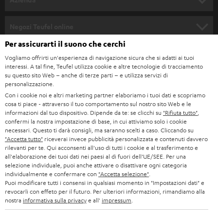
n
SOUNDBAR
ASSISTENZA
e
Negozi Teufel online
STEREO
w
Per assicurarti il suono che cerchi
CARRIERA
GERMANIA
s
Vogliamo offrirti un'esperienza di navigazione sicura che si adatti ai tuoi
SMART HOME
STAMPA
interessi. A tal fine, Teufel utilizza cookie e altre tecnologie di tracciamento
l
su questo sito Web – anche di terze parti – e utilizza servizi di
AUSTRIA
BLUETOOTH
e
personalizzazione.
B2B
Con i cookie noi e altri marketing partner elaboriamo i tuoi dati e scopriamo
t
SVIZZERA
CUFFIE
cosa ti piace - attraverso il tuo comportamento sul nostro sito Web e le
BLOG
t
informazioni dal tuo dispositivo. Dipende da te: se clicchi su
"Rifiuta tutto"
,
confermi la nostra impostazione di base, in cui attiviamo solo i cookie
CUFFIE BLUETOOTH
e
PAESI BASSI
NEWSLETTER
necessari. Questo ti darà consigli, ma saranno scelti a caso. Cliccando su
"Accetta tutto"
riceverai invece pubblicità personalizzata e contenuti davvero
r
SET STEREO
rilevanti per te. Qui acconsenti all'uso di tutti i cookie e al trasferimento e
NEGOZI
BELGIO
all'elaborazione dei tuoi dati nei paesi al di fuori dell’UE/SEE. Per una
selezione individuale, puoi anche attivare o disattivare ogni categoria
ALTOPARLANTE
VANTAGGI TEUFEL
individualmente e confermare con
"Accetta selezione"
.
FRANCIA
Puoi modificare tutti i consensi in qualsiasi momento in "Impostazioni dati" e
ULTIMA
revocarli con effeto per il futuro. Per ulteriori informazioni, rimandiamo alla
LA NOSTRA STORIA
nostra
informativa sulla privacy
e all'
impressum
.
POLONIA
CUFFIE IN-EAR
MANAGEMENT