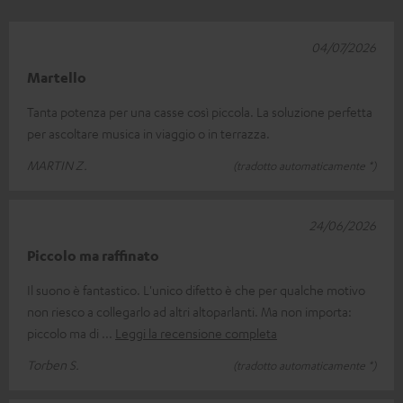
04/07/2026
Martello
Tanta potenza per una casse così piccola. La soluzione perfetta
per ascoltare musica in viaggio o in terrazza.
MARTIN Z.
(tradotto automaticamente *)
24/06/2026
Piccolo ma raffinato
Il suono è fantastico. L'unico difetto è che per qualche motivo
non riesco a collegarlo ad altri altoparlanti. Ma non importa:
piccolo ma di
Leggi la recensione completa
Torben S.
(tradotto automaticamente *)