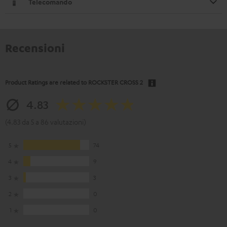
Telecomando
Recensioni
Product Ratings are related to
ROCKSTER CROSS 2
4.83
(4.83 da 5 a 86 valutazioni)
5
74
4
9
3
3
2
0
1
0