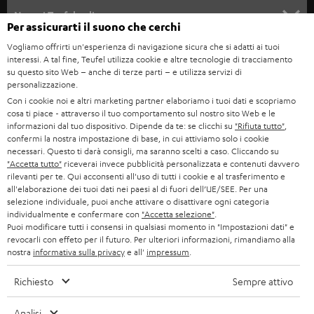
SOUNDBAR
ASSISTENZA
e
Negozi Teufel online
Per assicurarti il suono che cerchi
STEREO
w
CARRIERA
Vogliamo offrirti un'esperienza di navigazione sicura che si adatti ai tuoi
GERMANIA
s
interessi. A tal fine, Teufel utilizza cookie e altre tecnologie di tracciamento
SMART HOME
STAMPA
su questo sito Web – anche di terze parti – e utilizza servizi di
l
personalizzazione.
AUSTRIA
BLUETOOTH
e
Con i cookie noi e altri marketing partner elaboriamo i tuoi dati e scopriamo
B2B
cosa ti piace - attraverso il tuo comportamento sul nostro sito Web e le
t
SVIZZERA
CUFFIE
informazioni dal tuo dispositivo. Dipende da te: se clicchi su
"Rifiuta tutto"
,
BLOG
confermi la nostra impostazione di base, in cui attiviamo solo i cookie
t
necessari. Questo ti darà consigli, ma saranno scelti a caso. Cliccando su
CUFFIE BLUETOOTH
e
PAESI BASSI
NEWSLETTER
"Accetta tutto"
riceverai invece pubblicità personalizzata e contenuti davvero
rilevanti per te. Qui acconsenti all'uso di tutti i cookie e al trasferimento e
r
SET STEREO
all'elaborazione dei tuoi dati nei paesi al di fuori dell’UE/SEE. Per una
NEGOZI
BELGIO
selezione individuale, puoi anche attivare o disattivare ogni categoria
individualmente e confermare con
"Accetta selezione"
.
ALTOPARLANTE
VANTAGGI TEUFEL
Puoi modificare tutti i consensi in qualsiasi momento in "Impostazioni dati" e
FRANCIA
revocarli con effeto per il futuro. Per ulteriori informazioni, rimandiamo alla
ULTIMA
nostra
informativa sulla privacy
e all'
impressum
.
LA NOSTRA STORIA
POLONIA
CUFFIE IN-EAR
Richiesto
Sempre attivo
MANAGEMENT
FANSHOP
Analisi