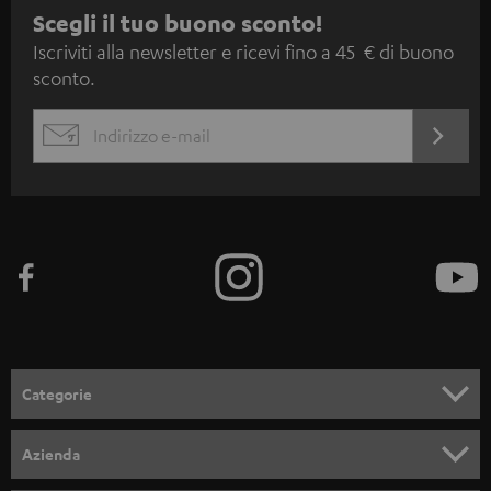
I
Scegli il tuo buono sconto!
Iscriviti alla newsletter e ricevi fino a 45 € di buono
s
sconto.
c
r
ACCED
EMAIL
i
ORA
WIDGET
z
i
o
n
e
a
l
Categorie
l
SET COMPLETI
a
Azienda
n