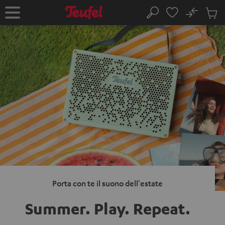
VAI AL
No
NTENUTO
Salv
Pagina
Cerca
Prodot
iniziale
nel
carrel
Porta con te il suono dell'estate
Summer. Play.
Repeat.