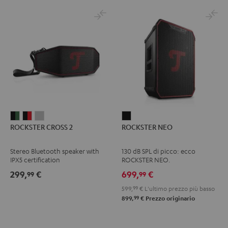
ROCKSTER
ROCKSTER
ROCKSTER
ROCKSTER
ROCKSTER CROSS 2
ROCKSTER NEO
CROSS
CROSS
CROSS
NEO
2
2
2
Nero
Stereo Bluetooth speaker with
130 dB SPL di picco: ecco
Black
Nero
Light
IPX5 certification
ROCKSTER NEO.
&
&
Gray
299,
€
699,
€
99
99
Green
Rosso
599,
99
€
L'ultimo prezzo più basso
99
899,
€
Prezzo originario