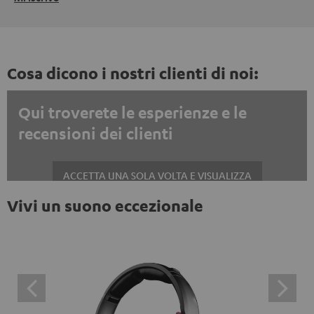
Cosa dicono i nostri clienti di noi:
Qui troverete le esperienze e le
recensioni dei clienti
ACCETTA UNA SOLA VOLTA E VISUALIZZA
Vivi un suono eccezionale
Mostrare sempre i contenuti esterni? Attivalo nelle impostazioni privacy
Le recensioni di Trustpilot sono contenuti esterni. È
possibile visualizzare il contenuto esterno con un
semplice clic. Facendo clic sul contenuto, l'utente
acconsente alla visualizzazione del contenuto esterno.
Ciò significa che i dati personali possono essere