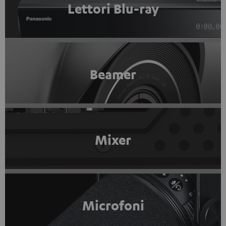
Lettori Blu-ray
Beamer
Mixer
Microfoni