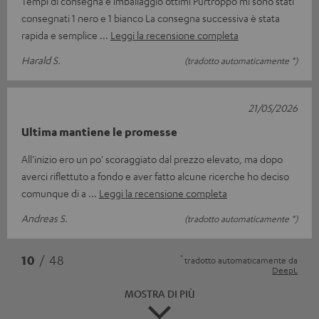
Tempi di consegna e imballaggio ottimi Purtroppo mi sono stati
consegnati 1 nero e 1 bianco La consegna successiva è stata
rapida e semplice
Leggi la recensione completa
Harald S.
(tradotto automaticamente *)
21/05/2026
Ultima mantiene le promesse
All'inizio ero un po' scoraggiato dal prezzo elevato, ma dopo
averci riflettuto a fondo e aver fatto alcune ricerche ho deciso
comunque di a
Leggi la recensione completa
Andreas S.
(tradotto automaticamente *)
*
10
/ 48
tradotto automaticamente da
DeepL
MOSTRA DI PIÙ