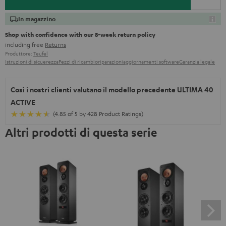
In magazzino
Shop with confidence with our 8-week return policy
including free
Returns
Produttore:
Teufel
Istruzioni di sicuerezza
Pezzi di ricambio
riparazioni
aggiornamenti software
Garanzia legale
Così i nostri clienti valutano il modello precedente ULTIMA 40
ACTIVE
(4.85 of 5 by 428 Product Ratings)
Altri prodotti di questa serie