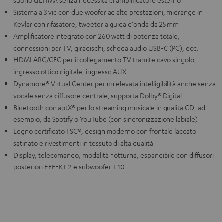
suono ULTIMA senza necessità di amplificatore esterno
Sistema a 3 vie con due woofer ad alte prestazioni, midrange in
Kevlar con rifasatore, tweeter a guida d'onda da 25 mm
Amplificatore integrato con 260 watt di potenza totale,
connessioni per TV, giradischi, scheda audio USB-C (PC), ecc.
HDMI ARC/CEC per il collegamento TV tramite cavo singolo,
ingresso ottico digitale, ingresso AUX
Dynamore® Virtual Center per un'elevata intelligibilità anche senza
vocale senza diffusore centrale, supporta Dolby® Digital
Bluetooth con aptX® per lo streaming musicale in qualità CD, ad
esempio, da Spotify o YouTube (con sincronizzazione labiale)
Legno certificato FSC®, design moderno con frontale laccato
satinato e rivestimenti in tessuto di alta qualità
Display, telecomando, modalità notturna, espandibile con diffusori
posteriori EFFEKT 2 e subwoofer T 10