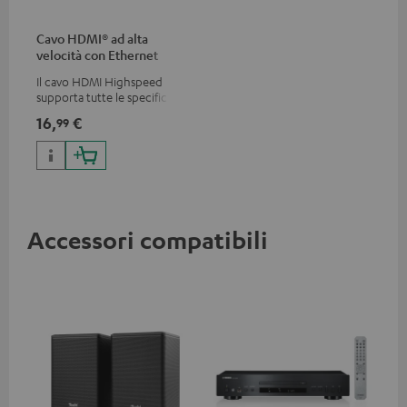
Cavo HDMI® ad alta
velocità con Ethernet
Il cavo HDMI Highspeed
supporta tutte le specifiche
2.0 come 4K 50 / 60p e 4K 3D
16,
€
99
Accessori compatibili