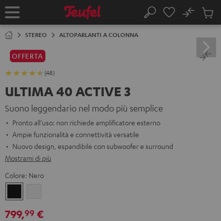
VAI AL
No
NTENUTO
Salv
Pagina
Cerca
Prodot
iniziale
nel
STEREO
ALTOPARLANTI A COLONNA
carrel
OFFERTA
(48)
ULTIMA 40 ACTIVE 3
Suono leggendario nel modo più semplice
Pronto all'uso: non richiede amplificatore esterno
Ampie funzionalità e connettività versatile
Nuovo design, espandibile con subwoofer e surround
Mostrami di più
Colore:
Nero
Nero
Bianco
799,
€
99