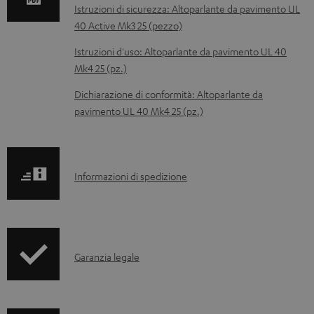
n
Istruzioni di sicurezza: Altoparlante da pavimento UL
t
40 Active Mk3 25 (pezzo)
i
Istruzioni d'uso: Altoparlante da pavimento UL 40
s
Mk4 25 (pz.)
c
Dichiarazione di conformità: Altoparlante da
a
pavimento UL 40 Mk4 25 (pz.)
r
i
c
I
Informazioni di spedizione
a
n
b
f
i
o
I
l
Garanzia legale
r
n
i
m
f
a