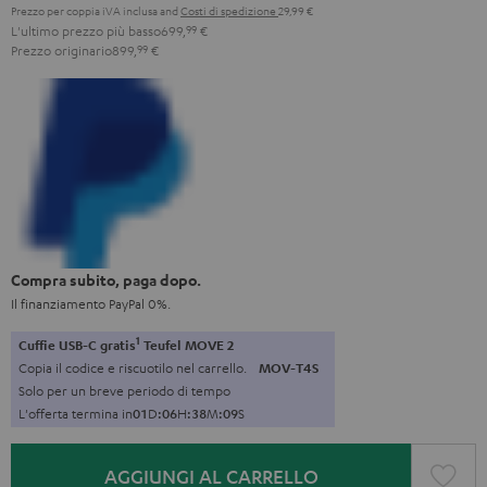
Prezzo per coppia iVA inclusa
and
Costi di spedizione
29,99 €
L'ultimo prezzo più basso
699,
99
€
Prezzo originario
899,
99
€
Compra subito, paga dopo.
Il finanziamento PayPal 0%.
1
Cuffie USB-C gratis
Teufel MOVE 2
Copia il codice e riscuotilo nel carrello.
MOV-T4S
Solo per un breve periodo di tempo
L'offerta termina in
0
1
D
:
0
6
H
:
3
8
M
:
0
7
S
AGGIUNGI AL CARRELLO