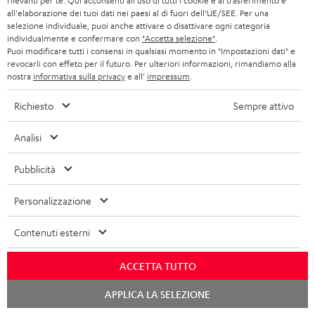
rilevanti per te. Qui acconsenti all'uso di tutti i cookie e al trasferimento e
i
n
The Teufel MOVE 2 as a free bonus cannot be used in combination with
all'elaborazione dei tuoi dati nei paesi al di fuori dell’UE/SEE. Per una
selezione individuale, puoi anche attivare o disattivare ogni categoria
another voucher coupon. Other vouchers are not redeemable if the free
a
e
individualmente e confermare con
"Accetta selezione"
.
Teufel MOVE 2 is part of the purchase.
Puoi modificare tutti i consensi in qualsiasi momento in "Impostazioni dati" e
revocarli con effeto per il futuro. Per ulteriori informazioni, rimandiamo alla
Duration
nostra
informativa sulla privacy
e all'
impressum
.
This offer is valid for orders placed between 03.08.2026 at 00:00 and
08.08.2026 at 23:59. This offer is valid only as long as Teufel MOVE 2 stocks
Richiesto
Sempre attivo
last.
Analisi
On return
The Teufel MOVE 2 has a normal sale price of € 29.99. This offer is
regarded as a unit offer.
Pubblicità
NB
Personalizzazione
As with all free promotional offers, neither the 2 year warranty are valid for
this product.
Contenuti esterni
Delivery
ACCETTA TUTTO
The Teufel MOVE 2 may be delivered separately.
Chat
APPLICA LA SELEZIONE
starten