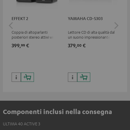
EFFEKT 2
YAMAHA CD-S303
Pan
DP
Coppia di altoparlanti
Lettore CD di alta qualità dal
Let
posteriori stereo attivi wireess
un suono impressionante
con
per da utilizzare come di
Mul
399,
€
379,
€
17
99
00
espansione per sistemi Teufel
una
selezionati
ecc
colo
Componenti inclusi nella consegna
ULTIMA 40 ACTIVE 3