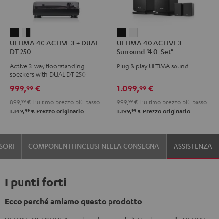
ULTIMA
ULTIMA
ULTIMA
ULTIMA
ULTIMA 40 ACTIVE 3 + DUAL
ULTIMA 40 ACTIVE 3
40
40
40
40
DT 250
Surround "4.0-Set"
ACTIVE
ACTIVE
ACTIVE
ACTIVE
Active 3-way floorstanding
Plug & play ULTIMA sound
3
3
3
3
speakers with DUAL DT 250 USB
+
+
Surround
Surround
turntable
999,
€
1.099,
€
99
99
DUAL
DUAL
"4.0-
"4.0-
899,
99
€
L'ultimo prezzo più basso
999,
99
€
L'ultimo prezzo più basso
DT
DT
Set"
Set"
99
99
1.149,
€
Prezzo originario
1.199,
€
Prezzo originario
250
250
Nero
Bianco
Nero
Bianco
/
/
SORI
COMPONENTI INCLUSI NELLA CONSEGNA
ASSISTENZA
nero
nero
I punti forti
Ecco perché amiamo questo prodotto