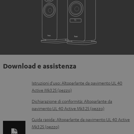
Download e assistenza
D
Istruzioni d'uso: Altoparlante da pavimento UL 40
Active Mk3 25 (pezzo)
o
c
Dichiarazione di conformità: Altoparlante da
pavimento UL 40 Active Mk3 25 (pezzo)
u
m
Guida rapida: Altoparlante da pavimento UL 40 Active
Mk3 25 (pezzo)
e