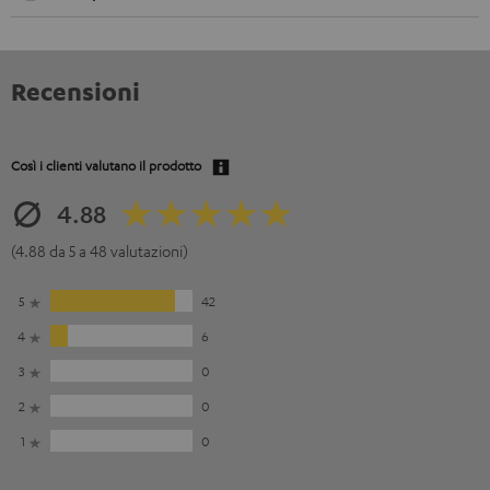
Recensioni
Così i clienti valutano il prodotto
4.88
(4.88 da 5 a 48 valutazioni)
5
42
4
6
3
0
2
0
1
0