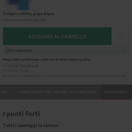
Compra subito, paga dopo.
Il finanziamento PayPal 0%.
AGGIUNGI AL CARRELLO
In magazzino
Shop with confidence with our 8-week return policy
including free
Returns
Produttore:
Teufel
Istruzioni di sicuerezza
Pezzi di ricambio
riparazioni
aggiornamenti software
Garanzia legale
FORTI
COMPONENTI INCLUSI NELLA CONSEGNA
ASSISTENZA
I punti forti
Tutti i vantaggi in sintesi