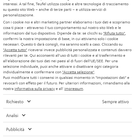
n
interessi. A tal fine, Teufel utilizza cookie e altre tecnologie di tracciamento
SOUNDBAR
su questo sito Web – anche di terze parti – e utilizza servizi di
ASSISTENZA
e
Negozi Teufel online
personalizzazione.
STEREO
w
Con i cookie noi e altri marketing partner elaboriamo i tuoi dati e scopriamo
CARRIERA
GERMANIA
cosa ti piace - attraverso il tuo comportamento sul nostro sito Web e le
s
informazioni dal tuo dispositivo. Dipende da te: se clicchi su
"Rifiuta tutto"
,
SMART HOME
STAMPA
confermi la nostra impostazione di base, in cui attiviamo solo i cookie
l
AUSTRIA
necessari. Questo ti darà consigli, ma saranno scelti a caso. Cliccando su
BLUETOOTH
e
"Accetta tutto"
riceverai invece pubblicità personalizzata e contenuti davvero
B2B
rilevanti per te. Qui acconsenti all'uso di tutti i cookie e al trasferimento e
t
SVIZZERA
CUFFIE
all'elaborazione dei tuoi dati nei paesi al di fuori dell’UE/SEE. Per una
BLOG
selezione individuale, puoi anche attivare o disattivare ogni categoria
t
individualmente e confermare con
"Accetta selezione"
.
CUFFIE BLUETOOTH
e
Puoi modificare tutti i consensi in qualsiasi momento in "Impostazioni dati" e
PAESI BASSI
NEWSLETTER
revocarli con effeto per il futuro. Per ulteriori informazioni, rimandiamo alla
r
SET STEREO
nostra
informativa sulla privacy
e all'
impressum
.
NEGOZI
BELGIO
Richiesto
Sempre attivo
ALTOPARLANTE
VANTAGGI TEUFEL
FRANCIA
ULTIMA
Analisi
LA NOSTRA STORIA
POLONIA
CUFFIE IN-EAR
Pubblicità
MANAGEMENT