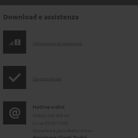
Download e assistenza
I
Informazioni di spedizione
n
f
o
I
Garanzia legale
r
n
m
f
a
o
C
Hotline ordini
z
r
o
00800 200 300 40
i
Lu-ve 09:00-17:00
m
n
o
Domenica e giorni festivi chiuso
a
t
n
Assistenza clienti Teufel