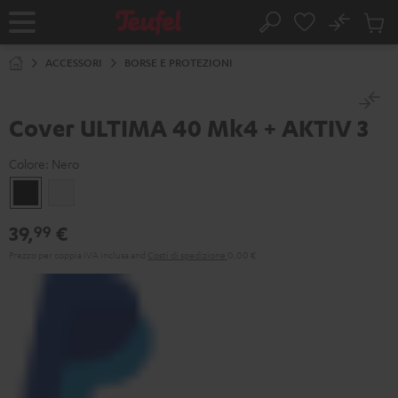
VAI AL
No
NTENUTO
Salv
Pagina
Cerca
Prodot
iniziale
nel
ACCESSORI
BORSE E PROTEZIONI
carrel
Cover ULTIMA 40 Mk4 + AKTIV 3
Colore:
Nero
Nero
Bianco
39,
€
99
Prezzo per coppia iVA inclusa
and
Costi di spedizione
0,00 €