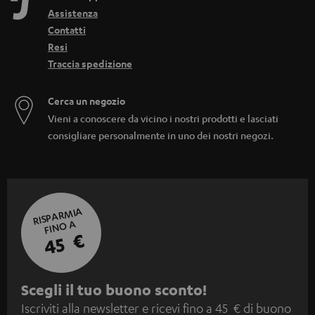
Assistenza
Contatti
Resi
Traccia spedizione
Cerca un negozio
Vieni a conoscere da vicino i nostri prodotti e lasciati
consigliare personalmente in uno dei nostri negozi.
RISPARMIA
FINO A
45 €
I
Scegli il tuo buono sconto!
Iscriviti alla newsletter e ricevi fino a 45 € di buono
s