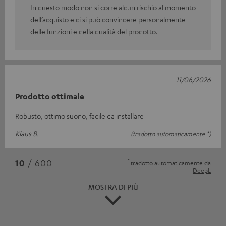
In questo modo non si corre alcun rischio al momento
dell’acquisto e ci si può convincere personalmente
delle funzioni e della qualità del prodotto.
11/06/2026
Prodotto ottimale
Robusto, ottimo suono, facile da installare
Klaus B.
(tradotto automaticamente *)
*
10
/ 600
tradotto automaticamente da
DeepL
MOSTRA DI PIÙ