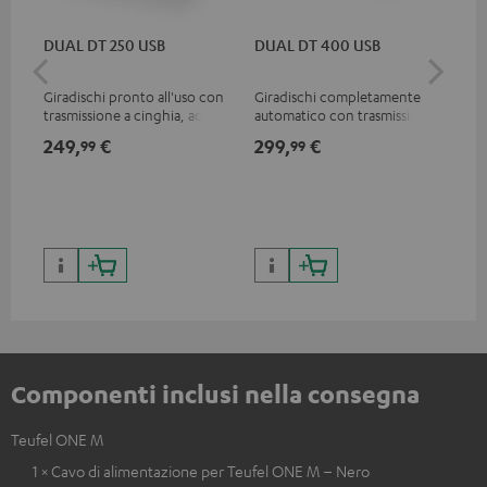
DUAL DT 250 USB
DUAL DT 400 USB
Teu
Giradischi pronto all'uso con
Giradischi completamente
Uni
trasmissione a cinghia, adatto
automatico con trasmissione
str
per LP e singoli
a cinghia, adatto per LP e
hig
249,
€
299,
€
24
99
99
singoli
con
199,
bas
299
Componenti inclusi nella consegna
Teufel ONE M
1 × Cavo di alimentazione per Teufel ONE M – Nero