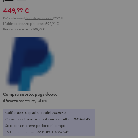
449,
€
99
IVA inclusa
and
Costi di spedizione
19,99 €
L'ultimo prezzo più basso
399,
99
€
Prezzo originario
499,
99
€
Compra subito, paga dopo.
Il finanziamento PayPal 0%.
1
Cuffie USB-C gratis
Teufel MOVE 2
Copia il codice e riscuotilo nel carrello.
MOV-T4S
Solo per un breve periodo di tempo
L'offerta termina in
0
1
D
:
0
3
H
:
3
0
M
:
5
3
S