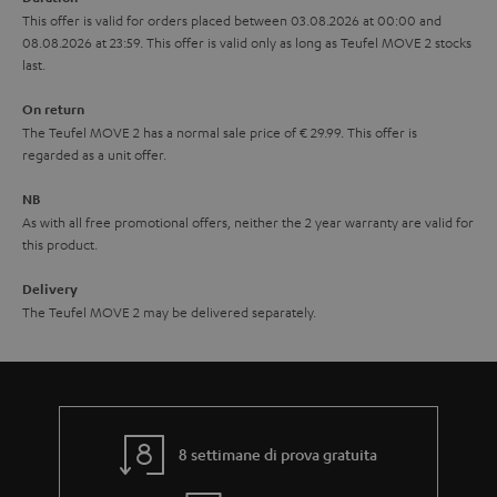
This offer is valid for orders placed between 03.08.2026 at 00:00 and
08.08.2026 at 23:59. This offer is valid only as long as Teufel MOVE 2 stocks
last.
On return
The Teufel MOVE 2 has a normal sale price of € 29.99. This offer is
regarded as a unit offer.
NB
As with all free promotional offers, neither the 2 year warranty are valid for
this product.
Delivery
The Teufel MOVE 2 may be delivered separately.
8 settimane di prova gratuita