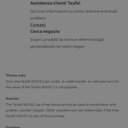
a
t
n
Assistenza clienti Teufel
b
z
a
i
Qui trovi informazioni su come risolvere eventuali
i
i
t
d
problemi
l
o
Contatti
t
i
i
Cerca negozio
n
i
s
Scopri i prodotti da vicino e ottieni consigli
i
p
personalizzati nei nostri negozi
g
e
a
d
r
i
1
Please note
a
z
Only one Teufel MOVE 2 per order. A credit transfer or cash payment for
n
i
the value of the Teufel MOVE 2 is not possible.
z
o
Voucher
i
n
The Teufel MOVE 2 as a free bonus cannot be used in combination with
another voucher coupon. Other vouchers are not redeemable if the free
a
e
Teufel MOVE 2 is part of the purchase.
Duration