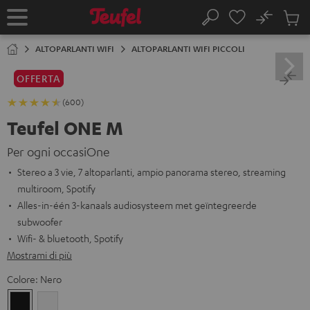
VAI AL
No
NTENUTO
Salv
Pagina
Cerca
Prodot
iniziale
nel
ALTOPARLANTI WIFI
ALTOPARLANTI WIFI PICCOLI
carrel
OFFERTA
(600)
Teufel ONE M
Per ogni occasiOne
Stereo a 3 vie, 7 altoparlanti, ampio panorama stereo, streaming
multiroom, Spotify
Alles-in-één 3-kanaals audiosysteem met geïntegreerde
subwoofer
Wifi- & bluetooth, Spotify
Mostrami di più
Colore:
Nero
Nero
Bianco