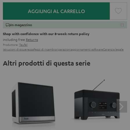
AGGIUNGI AL CARRELLO
In magazzino
Shop with confidence with our 8-week return policy
including free
Returns
Produttore:
Teufel
Istruzioni di sicuerezza
Pezzi di ricambio
riparazioni
aggiornamenti software
Garanzia legale
Altri prodotti di questa serie