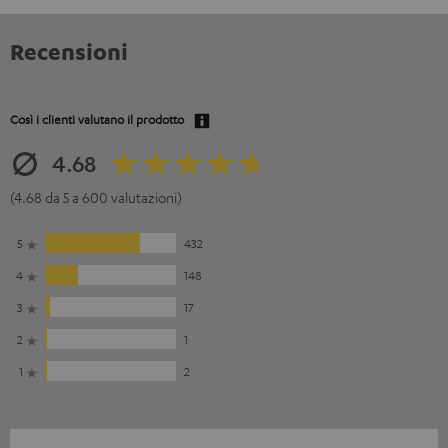
Recensioni
Così i clienti valutano il prodotto
4.68
(4.68 da 5 a 600 valutazioni)
5
432
4
148
3
17
2
1
1
2