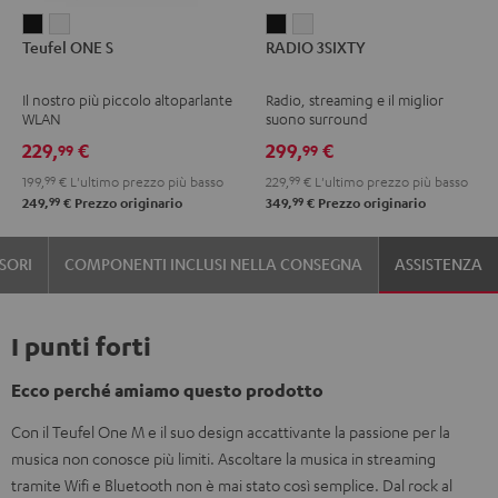
Teufel
Teufel
RADIO
RADIO
Teufel ONE S
RADIO 3SIXTY
ONE
ONE
3SIXTY
3SIXTY
S
S
Nero
Bianco
Il nostro più piccolo altoparlante
Radio, streaming e il miglior
Nero
Bianco
WLAN
suono surround
229,
€
299,
€
99
99
199,
99
€
L'ultimo prezzo più basso
229,
99
€
L'ultimo prezzo più basso
99
99
249,
€
Prezzo originario
349,
€
Prezzo originario
SORI
COMPONENTI INCLUSI NELLA CONSEGNA
ASSISTENZA
I punti forti
Ecco perché amiamo questo prodotto
Con il Teufel One M e il suo design accattivante la passione per la
musica non conosce più limiti. Ascoltare la musica in streaming
tramite Wifi e Bluetooth non è mai stato così semplice. Dal rock al