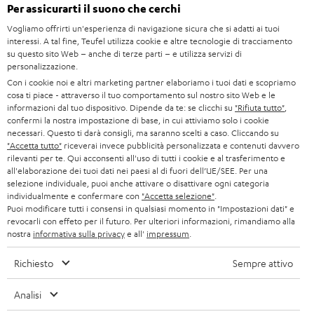
GERMANIA
Per assicurarti il suono che cerchi
s
SMART HOME
Vogliamo offrirti un'esperienza di navigazione sicura che si adatti ai tuoi
STAMPA
l
interessi. A tal fine, Teufel utilizza cookie e altre tecnologie di tracciamento
AUSTRIA
BLUETOOTH
su questo sito Web – anche di terze parti – e utilizza servizi di
e
B2B
personalizzazione.
t
Con i cookie noi e altri marketing partner elaboriamo i tuoi dati e scopriamo
SVIZZERA
CUFFIE
BLOG
cosa ti piace - attraverso il tuo comportamento sul nostro sito Web e le
t
informazioni dal tuo dispositivo. Dipende da te: se clicchi su
"Rifiuta tutto"
,
CUFFIE BLUETOOTH
e
confermi la nostra impostazione di base, in cui attiviamo solo i cookie
PAESI BASSI
NEWSLETTER
necessari. Questo ti darà consigli, ma saranno scelti a caso. Cliccando su
r
SET STEREO
"Accetta tutto"
riceverai invece pubblicità personalizzata e contenuti davvero
NEGOZI
rilevanti per te. Qui acconsenti all'uso di tutti i cookie e al trasferimento e
BELGIO
all'elaborazione dei tuoi dati nei paesi al di fuori dell’UE/SEE. Per una
ALTOPARLANTE
selezione individuale, puoi anche attivare o disattivare ogni categoria
VANTAGGI TEUFEL
individualmente e confermare con
"Accetta selezione"
.
FRANCIA
ULTIMA
Puoi modificare tutti i consensi in qualsiasi momento in "Impostazioni dati" e
LA NOSTRA STORIA
revocarli con effeto per il futuro. Per ulteriori informazioni, rimandiamo alla
nostra
informativa sulla privacy
e all'
impressum
.
POLONIA
CUFFIE IN-EAR
MANAGEMENT
Richiesto
Sempre attivo
FANSHOP
SPAGNA
SOSTENIBILITÀ
Analisi
Ci riserviamo il diritto di apportare modifiche relative a specifiche tecniche,
NOVITÁ
I NOSTRI VALORI
errori di battitura e omissioni. Gli accessori mostrati nelle nostre foto non sono
ITALIA