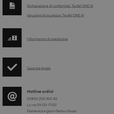
o
Dichiarazione di conformità: Teufel ONE M
c
Istruzioni di sicurezza: Teufel ONE M
u
m
e
I
Informazioni di spedizione
n
n
t
f
i
o
s
I
Garanzia legale
r
c
n
m
a
f
a
r
o
C
Hotline ordini
z
i
r
o
00800 200 300 40
i
c
Lu-ve 09:00-17:00
m
n
o
a
Domenica e giorni festivi chiuso