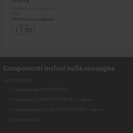
279,
€
99
Kombo 22
229,
99
€
L'ultimo prezzo più
basso
99
299,
€
Prezzo originario
Componenti inclusi nella consegna
MUSICSTATION
1 × Telecomando MUSICSTATION
1 × Netzkabel für MUSICSTATION (ET) – Bianco
1 × Antennenkabel für MUSICSTATION (ET) – Bianco
2 × Batteria AAA