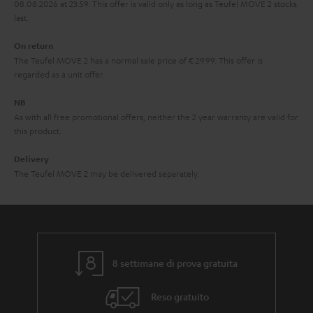
08.08.2026 at 23:59. This offer is valid only as long as Teufel MOVE 2 stocks
last.
On return
The Teufel MOVE 2 has a normal sale price of € 29.99. This offer is
regarded as a unit offer.
NB
As with all free promotional offers, neither the 2 year warranty are valid for
this product.
Delivery
The Teufel MOVE 2 may be delivered separately.
8 settimane di prova gratuita
Reso gratuito