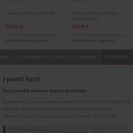
ONE
ONE
3SIXTY
3SIXTY
Nero
Light
Nero
Bianco
La sveglia con il suono Teufel
Radio, streaming e il miglior
Gray
suono surround
129,
€
299,
€
99
99
99,
99
€
L'ultimo prezzo più basso
229,
99
€
L'ultimo prezzo più basso
99
99
169,
€
Prezzo originario
349,
€
Prezzo originario
SORI
COMPONENTI INCLUSI NELLA CONSEGNA
ASSISTENZA
I punti forti
Ecco perché amiamo questo prodotto
Se desideri un suono potente e versatile, MUSICSTATION è quello che
fa per te. Questo sistema multifunzione riproduce in qualsiasi
momento radio FM e digitale, musica da Internet, da CD o USB