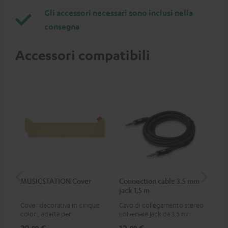
Gli accessori necessari sono inclusi nella
consegna
Accessori compatibili
MUSICSTATION Cover
Connection cable 3.5 mm
Ex
jack 1,5 m
jac
Cover decorativa in cinque
Cavo di collegamento stereo
Cav
colori, adatta per
universale jack da 3,5 mm
uni
MUSICSTATION
99
99