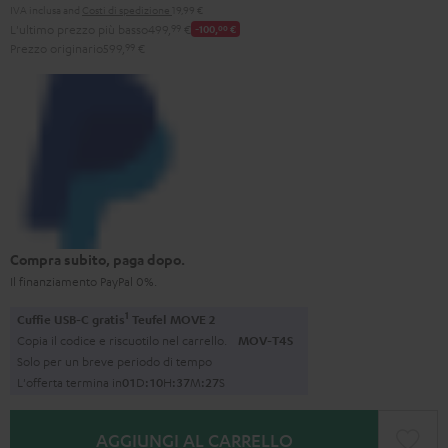
IVA inclusa
and
Costi di spedizione
19,99 €
L'ultimo prezzo più basso
499,
99
€
-100,
00
€
Prezzo originario
599,
99
€
Compra subito, paga dopo.
Il finanziamento PayPal 0%.
1
Cuffie USB-C gratis
Teufel MOVE 2
Copia il codice e riscuotilo nel carrello.
MOV-T4S
Solo per un breve periodo di tempo
L'offerta termina in
0
1
D
:
1
0
H
:
3
7
M
:
2
6
S
AGGIUNGI AL CARRELLO