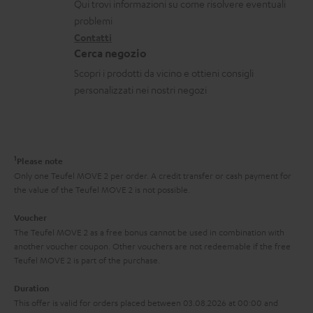
a
i
l
Qui trovi informazioni su come risolvere eventuali
i
t
d
problemi
i
o
Contatti
t
i
Cerca negozio
n
i
s
Scopri i prodotti da vicino e ottieni consigli
i
p
personalizzati nei nostri negozi
g
e
a
d
r
i
1
Please note
a
z
Only one Teufel MOVE 2 per order. A credit transfer or cash payment for
n
i
the value of the Teufel MOVE 2 is not possible.
z
o
Voucher
i
n
The Teufel MOVE 2 as a free bonus cannot be used in combination with
another voucher coupon. Other vouchers are not redeemable if the free
a
e
Teufel MOVE 2 is part of the purchase.
Duration
This offer is valid for orders placed between 03.08.2026 at 00:00 and