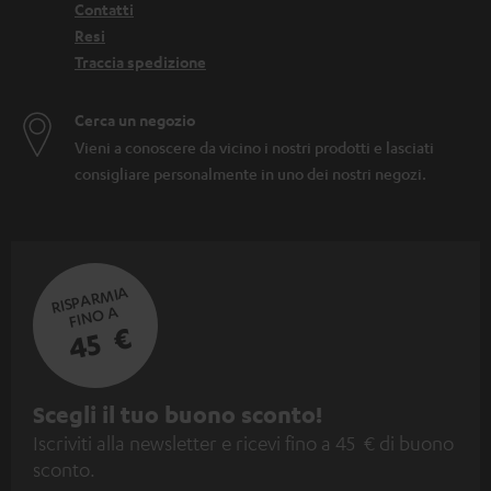
Contatti
Resi
Traccia spedizione
Cerca un negozio
Vieni a conoscere da vicino i nostri prodotti e lasciati
consigliare personalmente in uno dei nostri negozi.
RISPARMIA
FINO A
45 €
I
Scegli il tuo buono sconto!
Iscriviti alla newsletter e ricevi fino a 45 € di buono
s
sconto.
c