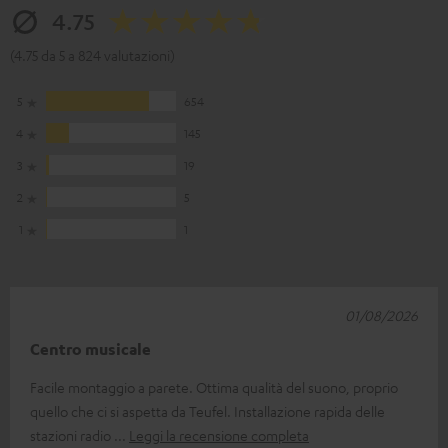
4.75
(4.75 da 5 a 824 valutazioni)
5
654
4
145
3
19
2
5
1
1
01/08/2026
Centro musicale
Facile montaggio a parete. Ottima qualità del suono, proprio
quello che ci si aspetta da Teufel. Installazione rapida delle
stazioni radio
Leggi la recensione completa