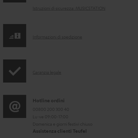
u
Istruzioni di sicurezza: MUSICSTATION
m
e
n
I
Informazioni di spedizione
t
n
i
f
s
o
c
I
Garanzia legale
r
a
n
m
r
f
a
i
o
C
Hotline ordini
z
c
r
o
00800 200 300 40
i
a
Lu-ve 09:00-17:00
m
n
o
b
Domenica e giorni festivi chiuso
a
t
n
i
Assistenza clienti Teufel
z