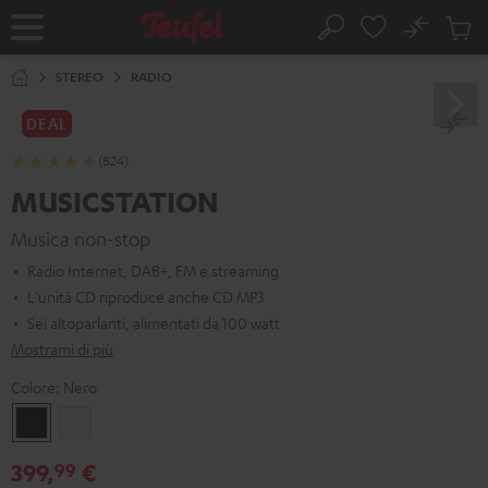
VAI AL
No
NTENUTO
Salv
Pagina
Cerca
Prodot
iniziale
nel
STEREO
RADIO
carrel
DEAL
(824)
MUSICSTATION
Musica non-stop
Radio Internet, DAB+, FM e streaming
L'unità CD riproduce anche CD MP3
Sei altoparlanti, alimentati da 100 watt
Mostrami di più
Colore:
Nero
Nero
Bianco
399,
€
99