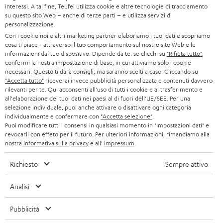
STAMPA
interessi. A tal fine, Teufel utilizza cookie e altre tecnologie di tracciamento
l
su questo sito Web – anche di terze parti – e utilizza servizi di
AUSTRIA
BLUETOOTH
e
personalizzazione.
B2B
Con i cookie noi e altri marketing partner elaboriamo i tuoi dati e scopriamo
t
SVIZZERA
CUFFIE
cosa ti piace - attraverso il tuo comportamento sul nostro sito Web e le
BLOG
t
informazioni dal tuo dispositivo. Dipende da te: se clicchi su
"Rifiuta tutto"
,
confermi la nostra impostazione di base, in cui attiviamo solo i cookie
CUFFIE BLUETOOTH
e
PAESI BASSI
NEWSLETTER
necessari. Questo ti darà consigli, ma saranno scelti a caso. Cliccando su
"Accetta tutto"
riceverai invece pubblicità personalizzata e contenuti davvero
r
SET STEREO
rilevanti per te. Qui acconsenti all'uso di tutti i cookie e al trasferimento e
NEGOZI
BELGIO
all'elaborazione dei tuoi dati nei paesi al di fuori dell’UE/SEE. Per una
selezione individuale, puoi anche attivare o disattivare ogni categoria
ALTOPARLANTE
VANTAGGI TEUFEL
individualmente e confermare con
"Accetta selezione"
.
FRANCIA
Puoi modificare tutti i consensi in qualsiasi momento in "Impostazioni dati" e
ULTIMA
revocarli con effeto per il futuro. Per ulteriori informazioni, rimandiamo alla
LA NOSTRA STORIA
nostra
informativa sulla privacy
e all'
impressum
.
POLONIA
CUFFIE IN-EAR
MANAGEMENT
Richiesto
Sempre attivo
FANSHOP
SPAGNA
SOSTENIBILITÀ
Analisi
Ci riserviamo il diritto di apportare modifiche relative a specifiche tecniche,
NOVITÁ
I NOSTRI VALORI
errori di battitura e omissioni. Gli accessori mostrati nelle nostre foto non sono
ITALIA
Pubblicità
inclusi nella consegna. Eventuali costi di smaltimento delle batterie sono inclusi