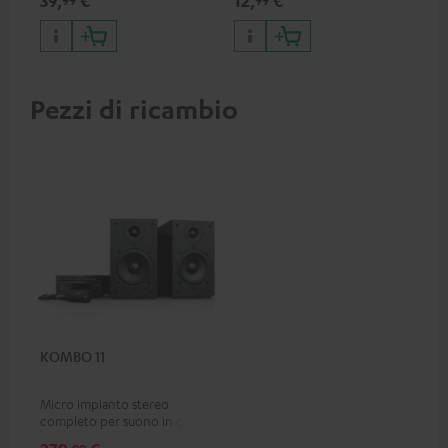
39,
€
12,
€
12
Pezzi di ricambio
KOMBO 11
Micro impianto stereo
completo per suono in qualità
HiFi, successore del bestseller