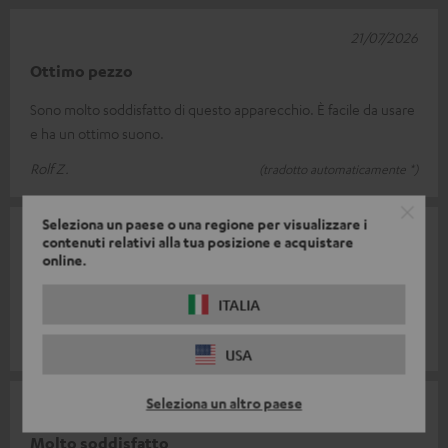
21/07/2026
Ottimo pezzo
Sono molto soddisfatto di questo apparecchio. È facile da usare
e ha un ottimo suono.
Rolf Z.
(tradotto automaticamente *)
Seleziona un paese o una regione per visualizzare i
18/07/2026
contenuti relativi alla tua posizione e acquistare
online.
Indispensabile
ITALIA
Bellissimo lettore CD con radio, dotato di tutte le comodità
Romeo A.
(tradotto automaticamente *)
USA
Seleziona un altro paese
18/07/2026
Molto soddisfatto