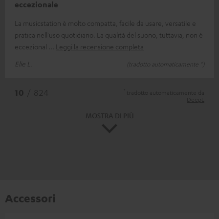
eccezionale
La musicstation è molto compatta, facile da usare, versatile e
pratica nell'uso quotidiano. La qualità del suono, tuttavia, non è
eccezional
Leggi la recensione completa
Elie L.
(tradotto automaticamente *)
*
10
/ 824
tradotto automaticamente da
DeepL
MOSTRA DI PIÙ
Accessori