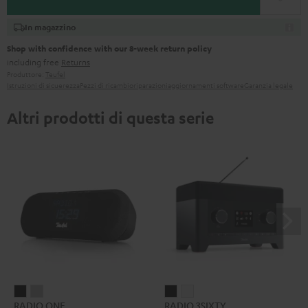
In magazzino
Shop with confidence with our 8-week return policy
including free
Returns
Produttore:
Teufel
Istruzioni di sicuerezza
Pezzi di ricambio
riparazioni
aggiornamenti software
Garanzia legale
Altri prodotti di questa serie
RADIO
RADIO
RADIO
RADIO
RADIO ONE
RADIO 3SIXTY