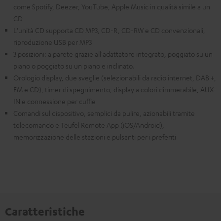
come Spotify, Deezer, YouTube, Apple Music in qualità simile a un
CD
L'unità CD supporta CD MP3, CD-R, CD-RW e CD convenzionali,
riproduzione USB per MP3
3 posizioni: a parete grazie all'adattatore integrato, poggiato su un
piano o poggiato su un piano e inclinato.
Orologio display, due sveglie (selezionabili da radio internet, DAB +,
FM e CD), timer di spegnimento, display a colori dimmerabile, AUX-
IN e connessione per cuffie
Comandi sul dispositivo, semplici da pulire, azionabili tramite
telecomando e Teufel Remote App (iOS/Android),
memorizzazione delle stazioni e pulsanti per i preferiti
Caratteristiche