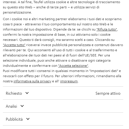
l
interessi. A tal fine, Teufel utilizza cookie e altre tecnologie di tracciamento
su questo sito Web – anche di terze parti – e utilizza servizi di
SET COMPLETI
a
Azienda
personalizzazione.
n
Con i cookie noi e altri marketing partner elaboriamo i tuoi dati e scopriamo
SOUNDBAR
ASSISTENZA
cosa ti piace - attraverso il tuo comportamento sul nostro sito Web e le
e
Negozi Teufel online
informazioni dal tuo dispositivo. Dipende da te: se clicchi su
"Rifiuta tutto"
,
STEREO
w
confermi la nostra impostazione di base, in cui attiviamo solo i cookie
CARRIERA
necessari. Questo ti darà consigli, ma saranno scelti a caso. Cliccando su
GERMANIA
s
"Accetta tutto"
riceverai invece pubblicità personalizzata e contenuti davvero
SMART HOME
STAMPA
rilevanti per te. Qui acconsenti all'uso di tutti i cookie e al trasferimento e
l
all'elaborazione dei tuoi dati nei paesi al di fuori dell’UE/SEE. Per una
AUSTRIA
BLUETOOTH
e
selezione individuale, puoi anche attivare o disattivare ogni categoria
B2B
individualmente e confermare con
"Accetta selezione"
.
t
Puoi modificare tutti i consensi in qualsiasi momento in "Impostazioni dati" e
SVIZZERA
CUFFIE
BLOG
revocarli con effeto per il futuro. Per ulteriori informazioni, rimandiamo alla
t
nostra
informativa sulla privacy
e all'
impressum
.
CUFFIE BLUETOOTH
e
PAESI BASSI
NEWSLETTER
Richiesto
Sempre attivo
r
SET STEREO
NEGOZI
BELGIO
Analisi
ALTOPARLANTE
VANTAGGI TEUFEL
Pubblicità
FRANCIA
ULTIMA
LA NOSTRA STORIA