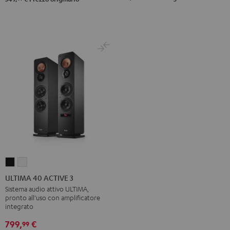
ULTIMA
ULTIMA
40
40
ULTIMA 40 ACTIVE 3
ACTIVE
ACTIVE
Sistema audio attivo ULTIMA,
pronto all'uso con amplificatore
3
3
integrato
Nero
Bianco
799,
€
99