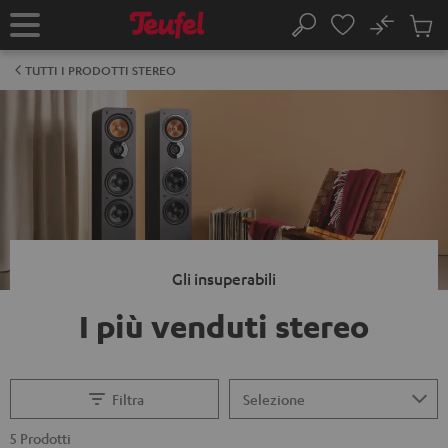
VAI AL
No
NTENUTO
Salv
Pagina
Cerca
Prodot
iniziale
nel
TUTTI I PRODOTTI STEREO
carrel
Gli insuperabili
I più venduti stereo
Filtra
5 Prodotti