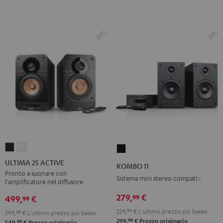
ULTIMA
ULTIMA
KOMBO
25
25
11
ULTIMA 25 ACTIVE
KOMBO 11
ACTIVE
ACTIVE
Nero
Pronto a suonare con
Sistema mini stereo compatto
l'amplificatore nel diffusore
Night
Pure
Black
White
279,
€
99
499,
€
99
229,
99
€
L'ultimo prezzo più basso
399,
99
€
L'ultimo prezzo più basso
99
299,
€
Prezzo originario
99
549,
€
Prezzo originario