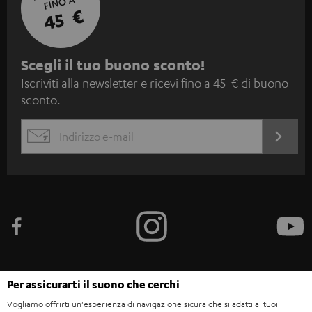
FINO A
45 €
I
Scegli il tuo buono sconto!
Iscriviti alla newsletter e ricevi fino a 45 € di buono
s
sconto.
c
r
ACCED
EMAIL
i
ORA
WIDGET
z
i
o
n
e
a
Per assicurarti il suono che cerchi
l
Categorie
Vogliamo offrirti un'esperienza di navigazione sicura che si adatti ai tuoi