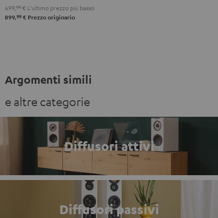
699,
99
€
L'ultimo prezzo più basso
99
899,
€
Prezzo originario
Argomenti simili
e altre categorie
Diffusori attivi
Diffusori passivi