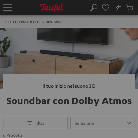
VAI AL
No
NTENUTO
Salv
Pagina
Cerca
Prodot
iniziale
nel
TUTTI I PRODOTTI SOUNDBARS
carrel
Il tuo inizio nel suono 3 D
Soundbar con Dolby Atmos
Filtra
6 Prodotti