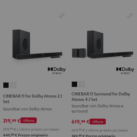
CINEBAR
CINEBAR
CINEBAR
CINEBAR
11
11
11
11
CINEBAR 11 Surround for Dolby
CINEBAR 11 for Dolby Atmos 2.1
Atmos 4.1 Set
Surround
Surround
for
for
Set
Soundbar con Dolby Atmos e
for
for
Dolby
Dolby
Soundbar con Dolby Atmos
surround
Dolby
Dolby
Atmos
Atmos
319,
€
99
619,
€
Offerta
Atmos
Atmos
99
Offerta
2.1
2.1
4.1
4.1
399,
99
€
L'ultimo prezzo più basso
Set
Set
699,
99
€
L'ultimo prezzo più basso
99
449,
€
Prezzo originario
Set
Set
99
749,
€
Prezzo originario
Nero
Bianco