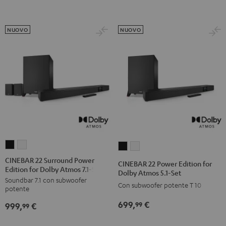
7.1
7.1
Set
Set
Set
Set
Nero
Bianco
Nero
Bianco
NUOVO
NUOVO
CINEBAR
CINEBAR
CINEBAR
CINEBAR
22
22
22
22
CINEBAR 22 Surround Power
CINEBAR 22 Power Edition for
Edition for Dolby Atmos 7.1-Set
Surround
Surround
Power
Power
Dolby Atmos 5.1-Set
Soundbar 7.1 con subwoofer
Power
Power
Edition
Edition
Con subwoofer potente T 10
potente
Edition
Edition
for
for
699,
€
99
999,
€
for
for
99
Dolby
Dolby
Dolby
Dolby
Atmos
Atmos