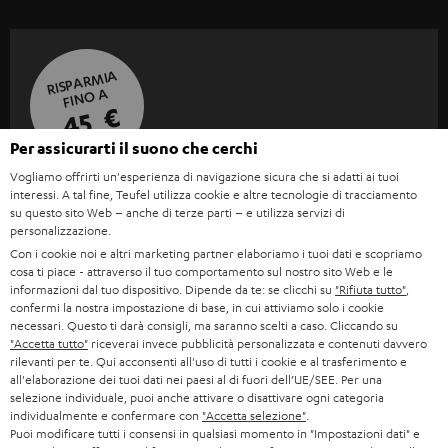
RISPARMIA
FINO A
45 €
Per assicurarti il suono che cerchi
Vogliamo offrirti un'esperienza di navigazione sicura che si adatti ai tuoi
I
Scegli il tuo buono sconto!
interessi. A tal fine, Teufel utilizza cookie e altre tecnologie di tracciamento
Iscriviti alla newsletter e ricevi fino a 45 € di buono
s
su questo sito Web – anche di terze parti – e utilizza servizi di
personalizzazione.
sconto.
c
Con i cookie noi e altri marketing partner elaboriamo i tuoi dati e scopriamo
r
cosa ti piace - attraverso il tuo comportamento sul nostro sito Web e le
informazioni dal tuo dispositivo. Dipende da te: se clicchi su
"Rifiuta tutto"
,
ACCED
EMAIL
i
confermi la nostra impostazione di base, in cui attiviamo solo i cookie
ORA
WIDGET
necessari. Questo ti darà consigli, ma saranno scelti a caso. Cliccando su
z
"Accetta tutto"
riceverai invece pubblicità personalizzata e contenuti davvero
i
rilevanti per te. Qui acconsenti all'uso di tutti i cookie e al trasferimento e
all'elaborazione dei tuoi dati nei paesi al di fuori dell’UE/SEE. Per una
o
selezione individuale, puoi anche attivare o disattivare ogni categoria
individualmente e confermare con
"Accetta selezione"
.
n
Puoi modificare tutti i consensi in qualsiasi momento in "Impostazioni dati" e