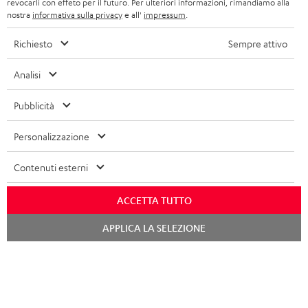
e
revocarli con effeto per il futuro. Per ulteriori informazioni, rimandiamo alla
nostra
informativa sulla privacy
e all'
impressum
.
a
Richiesto
Sempre attivo
l
Categorie
l
Analisi
SET COMPLETI
a
Azienda
Pubblicità
n
SOUNDBAR
ASSISTENZA
e
Negozi Teufel online
Personalizzazione
STEREO
w
CARRIERA
GERMANIA
Contenuti esterni
s
SMART HOME
STAMPA
l
AUSTRIA
ACCETTA TUTTO
BLUETOOTH
e
B2B
Chat
APPLICA LA SELEZIONE
t
starten
SVIZZERA
CUFFIE
BLOG
t
CUFFIE BLUETOOTH
e
PAESI BASSI
NEWSLETTER
r
SET STEREO
NEGOZI