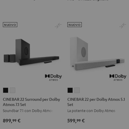
Nero
Bianco
NUOVO
NUOVO
CINEBAR
CINEBAR
CINEBAR
CINEBAR
22
22
22
22
CINEBAR 22 Surround per Dolby
CINEBAR 22 per Dolby Atmos 5.1
Atmos 7.1 Set
Set
Surround
Surround
per
per
Soundbar 7.1 con Dolby Atmos
La potente con Dolby Atmos
per
per
Dolby
Dolby
Dolby
Dolby
Atmos
Atmos
899,
€
599,
€
99
99
Atmos
Atmos
5.1
5.1