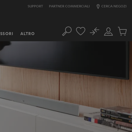
SUPPORT
PARTNER COMMERCIALI
CERCA NEGOZI
No
SSORI
ALTRO
Cerca
Il
Prodott
mio
nel
account
carrello