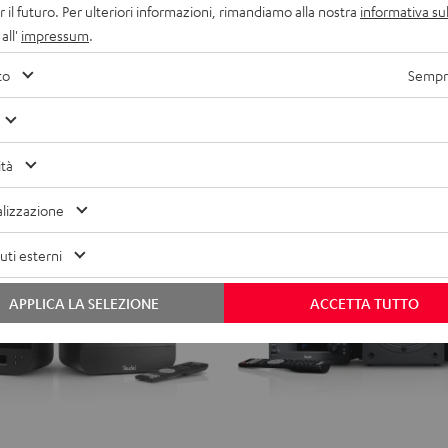
Set"
Set"
r il futuro. Per ulteriori informazioni, rimandiamo alla nostra
informativa sul
rezzo più basso
749,
99
€
L'ultimo prezzo più basso
Nero
Bianco
all'
impressum
.
99
iginario
999,
€
Prezzo originario
/
to
Sempre
nero
ità
lizzazione
ti esterni
APPLICA LA SELEZIONE
ACCETTA TUTTO