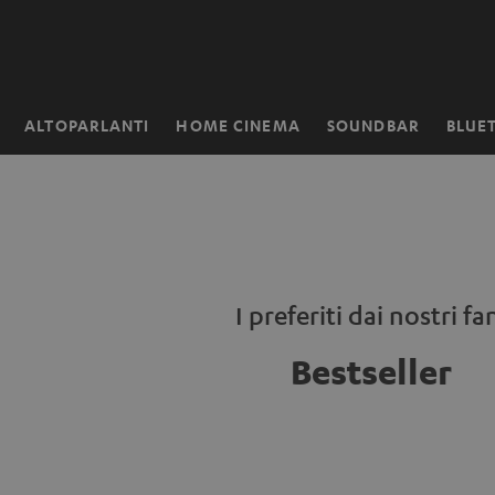
VAI AL
NTENUTO
ALTOPARLANTI
HOME CINEMA
SOUNDBAR
BLUE
Pagina
iniziale
I preferiti dai nostri fa
Bestseller