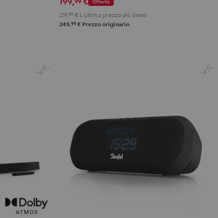
199,
€
99
Offerta
219,
99
€
L'ultimo prezzo più basso
99
249,
€
Prezzo originario