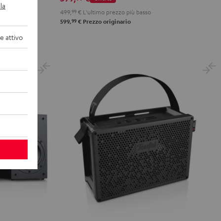
la
499,
99
€
L'ultimo prezzo più basso
99
599,
€
Prezzo originario
 attivo