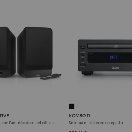
KOMBO
11
TIVE
KOMBO 11
Nero
con l'amplificatore nel diffusore
Sistema mini stereo compatto