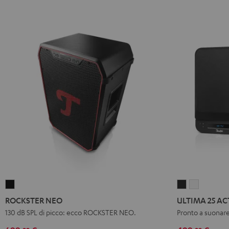
ROCKSTER
ULTIMA
ULTIMA
NEO
25
25
ROCKSTER NEO
ULTIMA 25 AC
Nero
ACTIVE
ACTIVE
130 dB SPL di picco: ecco ROCKSTER NEO.
Pronto a suonare 
Night
Pure