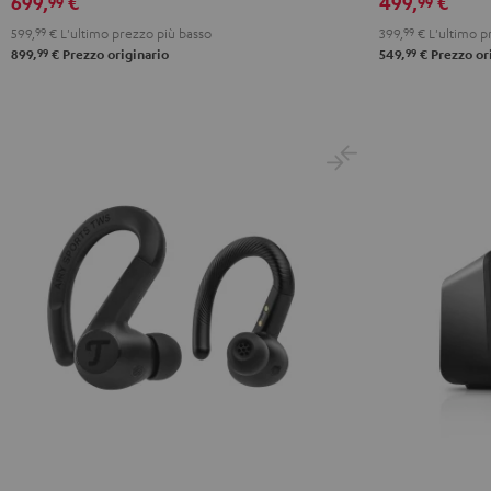
699,
€
499,
€
99
99
Black
White
599,
99
€
L'ultimo prezzo più basso
399,
99
€
L'ultimo p
99
99
899,
€
Prezzo originario
549,
€
Prezzo or