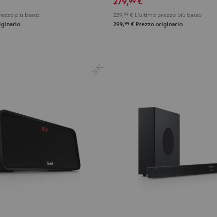
279,
€
99
rezzo più basso
229,
99
€
L'ultimo prezzo più basso
99
iginario
299,
€
Prezzo originario