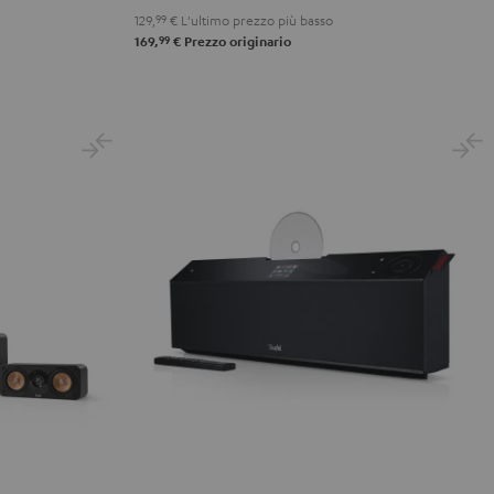
129,
99
€
L'ultimo prezzo più basso
99
169,
€
Prezzo originario