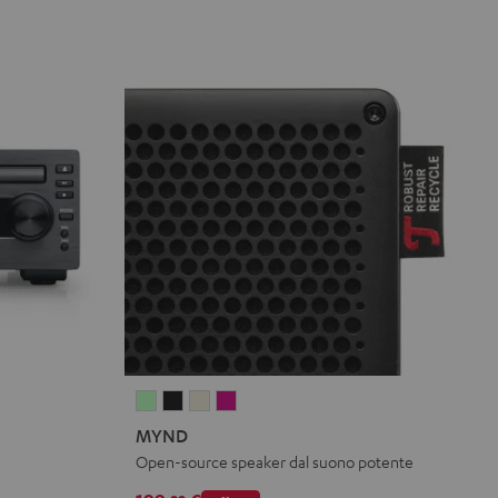
MYND
MYND
MYND
MYND
Light
Warm
Warm
Wild
MYND
Mint
Black
White
Berry
Open-source speaker dal suono potente