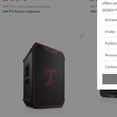
effeto pe
499,
99
€
L'ultimo prezzo più basso
229,
99
€
L'ultimo p
privacy
e 
99
99
699,
€
Prezzo originario
349,
€
Prezzo or
Richies
Analisi
Pubblic
Persona
Contenu