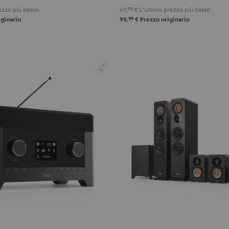
ezzo più basso
69,
99
€
L'ultimo prezzo più basso
99
ginario
99,
€
Prezzo originario