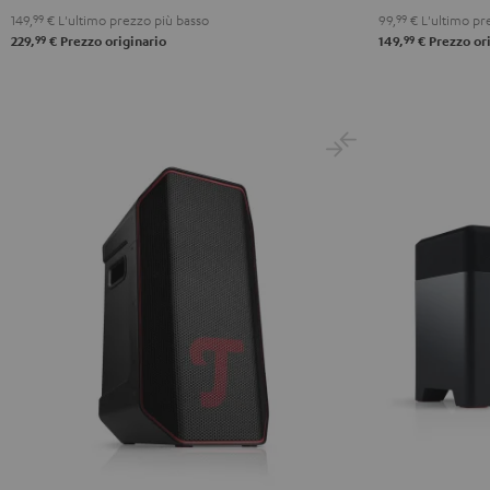
149,
99
€
L'ultimo prezzo più basso
99,
99
€
L'ultimo pr
Black
White
Blue
Rosso
Black
99
99
229,
€
Prezzo originario
149,
€
Prezzo ori