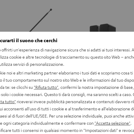
icurarti il suono che cerchi
offrirti un'esperienza di navigazione sicura che si adatti ai tuoi interessi. A 
ilizza cookie e altre tecnologie di tracciamento su questo sito Web – anch
 utilizza servizi di personalizzazione.
kie noi e altri marketing partner elaboriamo i tuoi dati e scopriamo cosa ti 
o il tuo comportamento sul nostro sito Web e le informazioni dal tuo dispos
a te: se clicchi su
"Rifiuta tutto"
, confermi la nostra impostazione di base, 
 solo i cookie necessari. Questo ti darà consigli, ma saranno scelti a caso.
ta tutto"
riceverai invece pubblicità personalizzata e contenuti davvero ri
ULTIMA
ULTIMA
ui acconsenti all'uso di tutti i cookie e al trasferimento e all'elaborazione d
40
40
ULTIMA 40 Surround "5.1-Set"
paesi al di fuori dell’UE/SEE. Per una selezione individuale, puoi anche atti
Surround
Surround
 e il miglior suono surround
Variante surround di ULTIMA 40
are ogni categoria individualmente e confermare con
"Accetta selezione"
.
"5.1-
"5.1-
ficare tutti i consensi in qualsiasi momento in "Impostazioni dati" e revoca
849,
€
99