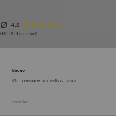
4.5
(4.5 da 5 a 4 valutazioni)
Buono
Ottima immagine ma e' molto rumoroso
marcello s.