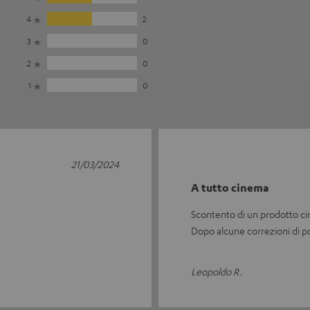
4
2
3
0
2
0
1
0
21/03/2024
A tutto cinema
Scontento di un prodotto ci
Dopo alcune correzioni di p
Leopoldo R.