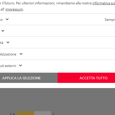
r il futuro. Per ulteriori informazioni, rimandiamo alla nostra
informativa sul
imensioni
all'
impressum
.
ollegamenti
to
Sempre
ecnica
ità
lizzazione
ti esterni
APPLICA LA SELEZIONE
ACCETTA TUTTO
5
2