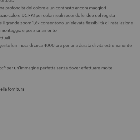
porto 3D
a profondità del colore e un contrasto ancora maggiori
io colore DCI-P3 per colori reali secondo le idee del regista
 il grande zoom 1,6x consentono un'elevata flessibilità di installazione
i montaggio e posizionamento
tuali
gente luminosa di circa 4000 ore per una durata di vita estremanente
SFccc® per un'immagine perfetta senza dover effettuare molte
ella fornitura.