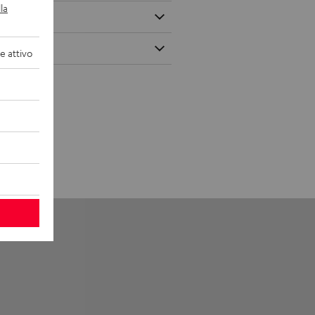
la
 attivo