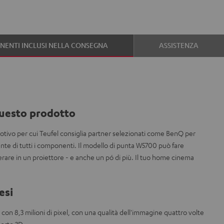
ENTI INCLUSI NELLA CONSEGNA
ASSISTENZA
uesto prodotto
motivo per cui Teufel consiglia partner selezionati come BenQ per
te di tutti i componenti. Il modello di punta W5700 può fare
erare in un proiettore - e anche un pó di più. Il tuo home cinema
esi
con 8,3 milioni di pixel, con una qualità dell'immagine quattro volte