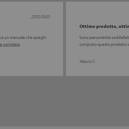
27/12/2023
Ottimo prodotto, ottim
nca un manuale che spieghi
Sono pienamente soddisfatto 
ne completa
comprato questo prodotto i
Mauro C.