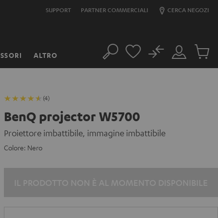
SUPPORT
PARTNER COMMERCIALI
CERCA NEGOZI
No
SSORI
ALTRO
Cerca
Il
Prodott
mio
nel
account
carrello
(4)
BenQ projector W5700
Proiettore imbattibile, immagine imbattibile
Colore:
Nero
IL PRODOTTO NON È AL MOMENTO DISPONIBILE