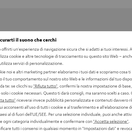
icurarti il suono che cerchi
offrirti un'esperienza di navigazione sicura che si adatti ai tuoi interessi. A 
ilizza cookie e altre tecnologie di tracciamento su questo sito Web – anch
 utilizza servizi di personalizzazione.
kie noi e altri marketing partner elaboriamo i tuoi dati e scopriamo cosa ti 
o il tuo comportamento sul nostro sito Web e le informazioni dal tuo dispos
a te: se clicchi su
"Rifiuta tutto"
, confermi la nostra impostazione di base, 
 solo i cookie necessari. Questo ti darà consigli, ma saranno scelti a caso.
ta tutto"
riceverai invece pubblicità personalizzata e contenuti davvero ri
rojector W5700
ui acconsenti all'uso di tutti i cookie e al trasferimento e all'elaborazione d
s 4K UHD projector with 8.3 million pixels, thus four times higher
paesi al di fuori dell’UE/SEE. Per una selezione individuale, puoi anche atti
g 3D support.
are ogni categoria individualmente e confermare con
"Accetta selezione"
.
ficare tutti i consensi in qualsiasi momento in "Impostazioni dati" e revoca