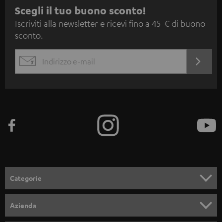
I
Scegli il tuo buono sconto!
Iscriviti alla newsletter e ricevi fino a 45 € di buono
s
sconto.
c
r
ACCED
EMAIL
i
ORA
WIDGET
z
i
o
n
e
a
l
Categorie
l
SET COMPLETI
a
Azienda
n