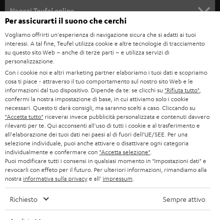
SOUNDBAR
ASSISTENZA
e
Negozi Teufel online
Per assicurarti il suono che cerchi
STEREO
w
CARRIERA
GERMANIA
Vogliamo offrirti un'esperienza di navigazione sicura che si adatti ai tuoi
s
interessi. A tal fine, Teufel utilizza cookie e altre tecnologie di tracciamento
SMART HOME
STAMPA
su questo sito Web – anche di terze parti – e utilizza servizi di
l
AUSTRIA
personalizzazione.
BLUETOOTH
e
B2B
Con i cookie noi e altri marketing partner elaboriamo i tuoi dati e scopriamo
cosa ti piace - attraverso il tuo comportamento sul nostro sito Web e le
t
SVIZZERA
CUFFIE
informazioni dal tuo dispositivo. Dipende da te: se clicchi su
"Rifiuta tutto"
,
BLOG
t
confermi la nostra impostazione di base, in cui attiviamo solo i cookie
necessari. Questo ti darà consigli, ma saranno scelti a caso. Cliccando su
CUFFIE BLUETOOTH
e
PAESI BASSI
NEWSLETTER
"Accetta tutto"
riceverai invece pubblicità personalizzata e contenuti davvero
rilevanti per te. Qui acconsenti all'uso di tutti i cookie e al trasferimento e
r
SET STEREO
all'elaborazione dei tuoi dati nei paesi al di fuori dell’UE/SEE. Per una
NEGOZI
BELGIO
selezione individuale, puoi anche attivare o disattivare ogni categoria
ALTOPARLANTE
individualmente e confermare con
"Accetta selezione"
.
VANTAGGI TEUFEL
Puoi modificare tutti i consensi in qualsiasi momento in "Impostazioni dati" e
FRANCIA
revocarli con effeto per il futuro. Per ulteriori informazioni, rimandiamo alla
ULTIMA
nostra
informativa sulla privacy
e all'
impressum
.
LA NOSTRA STORIA
POLONIA
CUFFIE IN-EAR
Richiesto
Sempre attivo
MANAGEMENT
FANSHOP