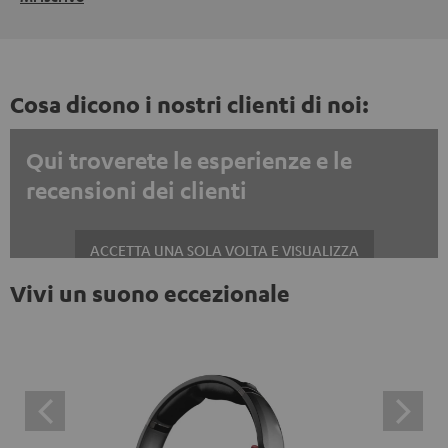
Cosa dicono i nostri clienti di noi:
Qui troverete le esperienze e le
recensioni dei clienti
ACCETTA UNA SOLA VOLTA E VISUALIZZA
Vivi un suono eccezionale
Mostrare sempre i contenuti esterni? Attivalo nelle impostazioni privacy
Le recensioni di Trustpilot sono contenuti esterni. È
possibile visualizzare il contenuto esterno con un
semplice clic. Facendo clic sul contenuto, l'utente
acconsente alla visualizzazione del contenuto esterno.
Ciò significa che i dati personali possono essere