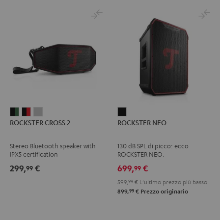
ROCKSTER
ROCKSTER
ROCKSTER
ROCKSTER
ROCKSTER CROSS 2
ROCKSTER NEO
CROSS
CROSS
CROSS
NEO
2
2
2
Nero
Stereo Bluetooth speaker with
130 dB SPL di picco: ecco
Black
Nero
Light
IPX5 certification
ROCKSTER NEO.
&
&
Gray
299,
€
699,
€
99
99
Green
Rosso
599,
99
€
L'ultimo prezzo più basso
99
899,
€
Prezzo originario