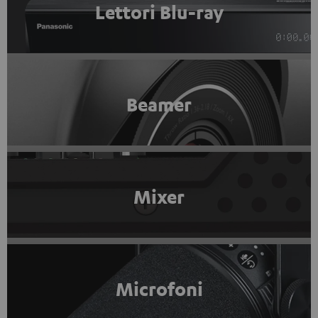
Lettori Blu-ray
Beamer
Mixer
Microfoni