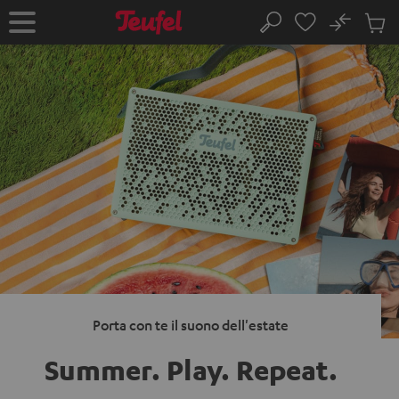
VAI AL
No
NTENUTO
Salv
Pagina
Cerca
Prodot
iniziale
nel
carrel
Porta con te il suono dell'estate
Summer. Play.
Repeat.