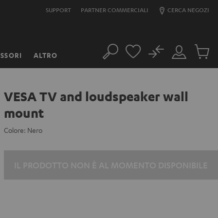
SUPPORT
PARTNER COMMERCIALI
CERCA NEGOZI
No
SSORI
ALTRO
Cerca
Il
Prodott
mio
nel
account
carrello
VESA TV and loudspeaker wall
mount
Colore:
Nero
IL PRODOTTO NON È AL MOMENTO DISPONIBILE