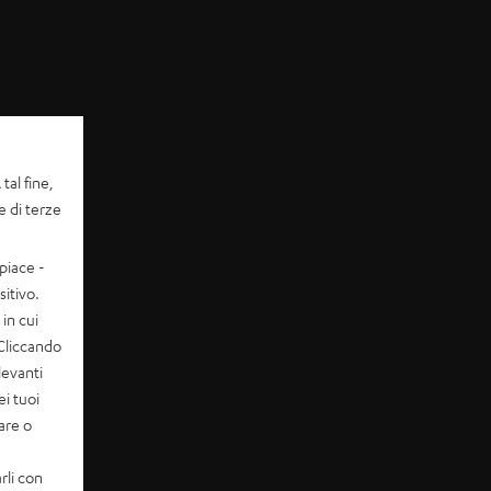
tal fine,
e di terze
piace -
itivo.
in cui
 Cliccando
levanti
ei tuoi
vare o
rli con