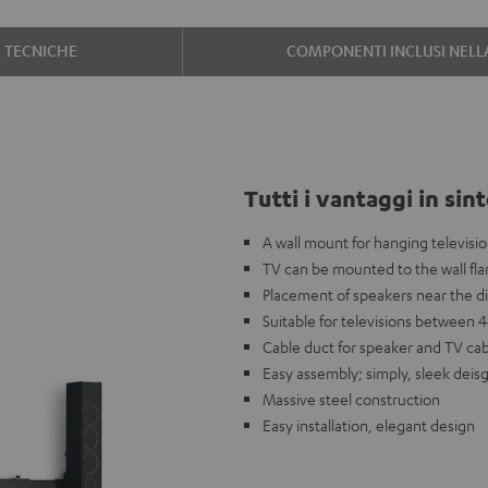
E TECNICHE
COMPONENTI INCLUSI NEL
Tutti i vantaggi in sint
A wall mount for hanging televisi
TV can be mounted to the wall fl
Placement of speakers near the d
Suitable for televisions between 4
Cable duct for speaker and TV ca
Easy assembly; simply, sleek deis
Massive steel construction
Easy installation, elegant design