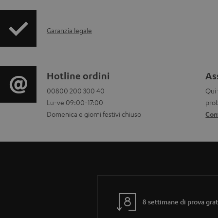
c
I
u
Garanzia legale
n
m
f
e
C
Hotline ordini
As
o
n
00800 200 300 40
Qui 
o
Lu-ve 09:00-17:00
pro
r
t
n
Domenica e giorni festivi chiuso
Con
m
i
t
a
s
a
z
c
t
i
a
t
8 settimane di prova grat
o
r
i