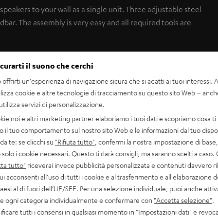
peakers to your wall as a single unit. Three adjustable steel
dbar. The assembly is very easy and all required tools are
uncluttered look. The solid steel construction is extremely
icurarti il suono che cerchi
offrirti un'esperienza di navigazione sicura che si adatti ai tuoi interessi. A 
ilizza cookie e altre tecnologie di tracciamento su questo sito Web – anch
e mount: Varion, Columa 200, Columa 300, LT 4, Cubycon and
 utilizza servizi di personalizzazione.
kie noi e altri marketing partner elaboriamo i tuoi dati e scopriamo cosa ti 
o il tuo comportamento sul nostro sito Web e le informazioni dal tuo dispos
, Cinebar 21, Cinebar 52 THX, Teufel Soundbar Streaming,
a te: se clicchi su
"Rifiuta tutto"
, confermi la nostra impostazione di base, 
 solo i cookie necessari. Questo ti darà consigli, ma saranno scelti a caso.
ta tutto"
riceverai invece pubblicità personalizzata e contenuti davvero ri
ui acconsenti all'uso di tutti i cookie e al trasferimento e all'elaborazione d
00 mm minimum, 600 mm maximum, Vertical: 100 mm minimum,
paesi al di fuori dell’UE/SEE. Per una selezione individuale, puoi anche atti
are ogni categoria individualmente e confermare con
"Accetta selezione"
.
ficare tutti i consensi in qualsiasi momento in "Impostazioni dati" e revoca