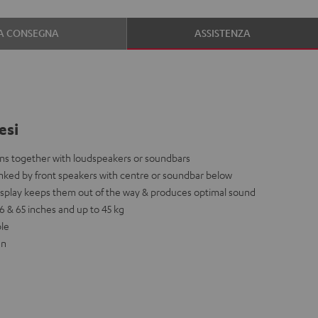
LA CONSEGNA
ASSISTENZA
esi
ons together with loudspeakers or soundbars
anked by front speakers with centre or soundbar below
isplay keeps them out of the way & produces optimal sound
6 & 65 inches and up to 45 kg
ble
gn