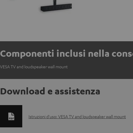
Componenti inclusi nella con
VESA TV and loudspeaker wall mount
Download e assistenza
D
Istruzioni d'uso: VESA TV and loudspeaker wall mount
o