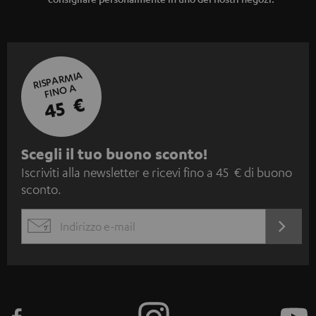
RISPARMIA
FINO A
45 €
I
Scegli il tuo buono sconto!
Iscriviti alla newsletter e ricevi fino a 45 € di buono
s
sconto.
c
r
ACCED
EMAIL
i
ORA
WIDGET
z
i
o