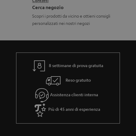
o
Contatti
t
i
Cerca negozio
n
i
s
Scopri i prodotti da vicino e ottieni consigli
i
p
personalizzati nei nostri negozi
g
e
a
d
r
i
a
z
n
8 settimane di prova gratuita
i
z
o
Reso gratuito
i
n
a
e
Assistenza clienti interna
Più di 45 anni di esperienza