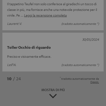
Il tappetino Teufel non solo conferisce al giradischi un tocco di
classe in più, ma fornisce anche una notevole protezione per il
vinile. Pe
Leggi la recensione completa
Laurent V.
(tradotto automaticamente *)
30/05/2024
Toller Occhio di riguardo
Preciso e visivamente efficace.
Leif N.
(tradotto automaticamente *)
*
10
/ 24
tradotto automaticamente da
DeepL
MOSTRA DI PIÙ