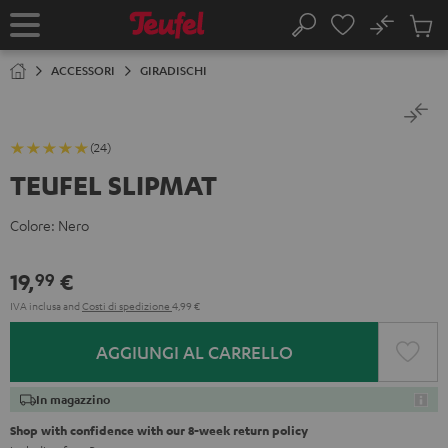
VAI AL
No
NTENUTO
Salv
Pagina
Cerca
Prodot
iniziale
nel
ACCESSORI
GIRADISCHI
carrel
(24)
TEUFEL SLIPMAT
Colore:
Nero
19,
€
99
IVA inclusa
and
Costi di spedizione
4,99 €
AGGIUNGI AL CARRELLO
In magazzino
Shop with confidence with our 8-week return policy