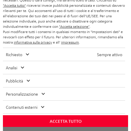
necessari. Questo ti darà consigli, ma saranno scelti a caso. Cliccando su
r
SET STEREO
"Accetta tutto"
riceverai invece pubblicità personalizzata e contenuti davvero
NEGOZI
BELGIO
rilevanti per te. Qui acconsenti all'uso di tutti i cookie e al trasferimento e
all'elaborazione dei tuoi dati nei paesi al di fuori dell’UE/SEE. Per una
ALTOPARLANTE
VANTAGGI TEUFEL
selezione individuale, puoi anche attivare o disattivare ogni categoria
FRANCIA
individualmente e confermare con
"Accetta selezione"
.
ULTIMA
Puoi modificare tutti i consensi in qualsiasi momento in "Impostazioni dati" e
LA NOSTRA STORIA
revocarli con effeto per il futuro. Per ulteriori informazioni, rimandiamo alla
nostra
informativa sulla privacy
e all'
impressum
.
POLONIA
CUFFIE IN-EAR
MANAGEMENT
Richiesto
Sempre attivo
FANSHOP
SPAGNA
SOSTENIBILITÀ
Ci riserviamo il diritto di apportare modifiche relative a specifiche tecniche,
Analisi
NOVITÁ
I NOSTRI VALORI
errori di battitura e omissioni. Gli accessori mostrati nelle nostre foto non sono
ITALIA
inclusi nella consegna. Eventuali costi di smaltimento delle batterie sono inclusi
Pubblicità
ACCESSIBILITÀ
nel prezzo.
USA
Personalizzazione
©2026 Lautsprecher Teufel GmbH - Tutti i diritti riservati.
ALTRI PAESI
Contenuti esterni
Impressum
Termini e condizioni generali
Protezione dei dati personali
Impostazioni privacy
EU Data Act
recedere dal contratto qui
ACCETTA TUTTO
Chat