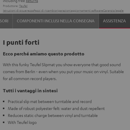
including free
Returns
Produttore:
Teufel
Istruzioni di sicuerezza
Pezzi di ricambio
riparazioni
aggiornamenti software
Garanzia legale
SORI
COMPONENTI INCLUSI NELLA CONSEGNA
ASSISTENZA
I punti forti
Ecco perché amiamo questo prodotto
With this funky Teufel Slipmat you show everyone that good sound
comes from Berlin - even when you put your music on vinyl. Suitable
for all common record players.
Tutti i vantaggi in sintesi
Practical slip mat between turntable and record
Made of robust polyester felt: water and dust repellent
Reduces static charge between vinyl and turntable
With Teufel logo