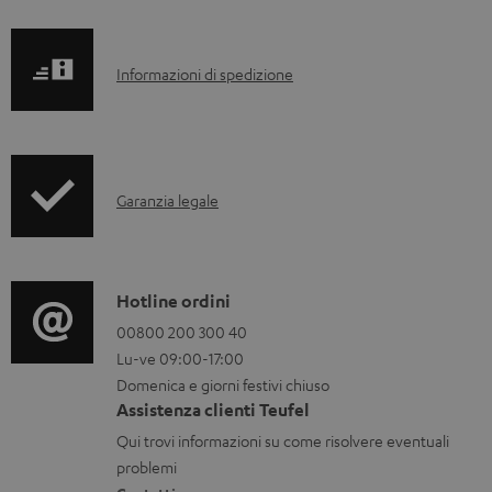
I
Informazioni di spedizione
n
f
o
I
Garanzia legale
r
n
m
f
a
o
C
Hotline ordini
z
r
o
00800 200 300 40
i
Lu-ve 09:00-17:00
m
n
o
Domenica e giorni festivi chiuso
a
t
n
Assistenza clienti Teufel
z
a
i
Qui trovi informazioni su come risolvere eventuali
i
t
d
problemi