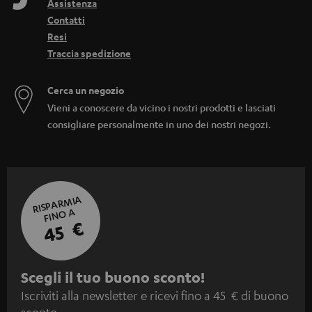
Assistenza
Contatti
Resi
Traccia spedizione
Cerca un negozio
Vieni a conoscere da vicino i nostri prodotti e lasciati
consigliare personalmente in uno dei nostri negozi.
RISPARMIA
FINO A
45 €
I
Scegli il tuo buono sconto!
Iscriviti alla newsletter e ricevi fino a 45 € di buono
s
sconto.