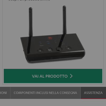
VAI AL PRODOTTO
IONI
COMPONENTI INCLUSI NELLA CONSEGNA
ASSISTENZA