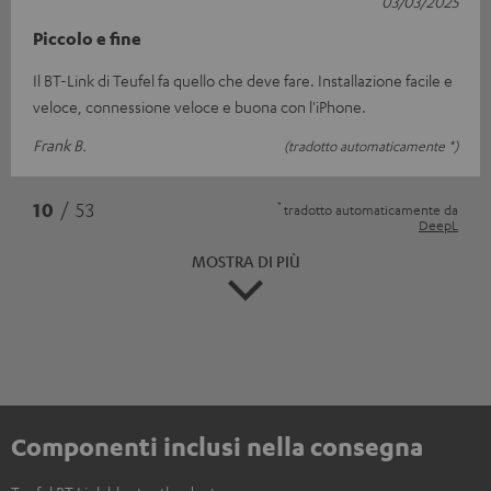
03/03/2025
Piccolo e fine
Il BT-Link di Teufel fa quello che deve fare. Installazione facile e
veloce, connessione veloce e buona con l'iPhone.
Frank B.
(tradotto automaticamente *)
*
10
/ 53
tradotto automaticamente da
DeepL
MOSTRA DI PIÙ
Componenti inclusi nella consegna