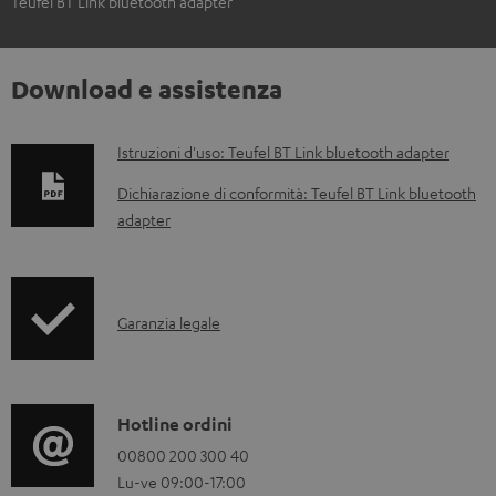
Teufel BT Link bluetooth adapter
Download e assistenza
D
Istruzioni d'uso: Teufel BT Link bluetooth adapter
o
Dichiarazione di conformità: Teufel BT Link bluetooth
c
adapter
u
m
e
I
Garanzia legale
n
n
t
f
i
o
C
Hotline ordini
s
r
o
00800 200 300 40
c
Lu-ve 09:00-17:00
m
n