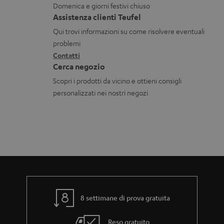
Domenica e giorni festivi chiuso
a
a
t
Assistenza clienti Teufel
r
z
a
Qui trovi informazioni su come risolvere eventuali
i
i
t
problemi
c
o
Contatti
t
Cerca negozio
a
n
i
Scopri i prodotti da vicino e ottieni consigli
b
i
personalizzati nei nostri negozi
i
g
l
a
i
r
a
n
z
i
8 settimane di prova gratuita
a
Reso gratuito