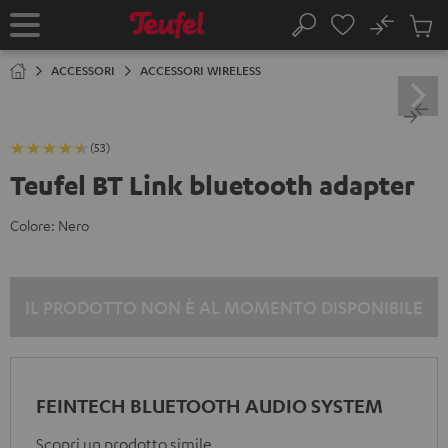
VAI AL
No
NTENUTO
Salv
Pagina
Cerca
Prodot
iniziale
nel
ACCESSORI
ACCESSORI WIRELESS
carrel
(53)
Teufel BT Link bluetooth adapter
Colore:
Nero
IL PRODOTTO NON È AL MOMENTO DISPONIBILE
FEINTECH BLUETOOTH AUDIO SYSTEM
Scopri un prodotto simile