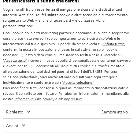
Per assicurarti il suono che cerchi
s
SMART HOME
STAMPA
Vogliamo offrirti un'esperienza di navigazione sicura che si adatti ai tuoi
l
interessi. A tal fine, Teufel utilizza cookie e altre tecnologie di tracciamento
AUSTRIA
BLUETOOTH
e
su questo sito Web – anche di terze parti – e utilizza servizi di
B2B
personalizzazione.
t
SVIZZERA
CUFFIE
Con i cookie noi e altri marketing partner elaboriamo i tuoi dati e scopriamo
BLOG
cosa ti piace - attraverso il tuo comportamento sul nostro sito Web e le
t
informazioni dal tuo dispositivo. Dipende da te: se clicchi su
"Rifiuta tutto"
,
CUFFIE BLUETOOTH
e
PAESI BASSI
NEWSLETTER
confermi la nostra impostazione di base, in cui attiviamo solo i cookie
necessari. Questo ti darà consigli, ma saranno scelti a caso. Cliccando su
r
SET STEREO
"Accetta tutto"
riceverai invece pubblicità personalizzata e contenuti davvero
NEGOZI
BELGIO
rilevanti per te. Qui acconsenti all'uso di tutti i cookie e al trasferimento e
all'elaborazione dei tuoi dati nei paesi al di fuori dell’UE/SEE. Per una
ALTOPARLANTE
VANTAGGI TEUFEL
selezione individuale, puoi anche attivare o disattivare ogni categoria
individualmente e confermare con
"Accetta selezione"
.
FRANCIA
ULTIMA
Puoi modificare tutti i consensi in qualsiasi momento in "Impostazioni dati" e
LA NOSTRA STORIA
revocarli con effeto per il futuro. Per ulteriori informazioni, rimandiamo alla
nostra
informativa sulla privacy
e all'
impressum
.
POLONIA
CUFFIE IN-EAR
MANAGEMENT
Richiesto
Sempre attivo
FANSHOP
SPAGNA
SOSTENIBILITÀ
Ci riserviamo il diritto di apportare modifiche relative a specifiche tecniche,
Analisi
NOVITÁ
I NOSTRI VALORI
errori di battitura e omissioni. Gli accessori mostrati nelle nostre foto non sono
ITALIA