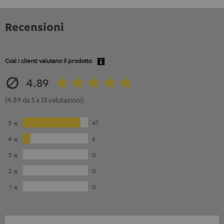
Recensioni
Così i clienti valutano il prodotto
4.89
(4.89 da 5 a 53 valutazioni)
5
47
4
6
3
0
2
0
1
0