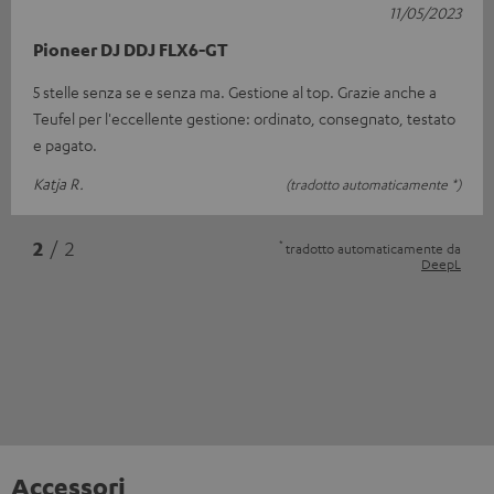
11/05/2023
Pioneer DJ DDJ FLX6-GT
5 stelle senza se e senza ma. Gestione al top. Grazie anche a
Teufel per l'eccellente gestione: ordinato, consegnato, testato
e pagato.
Katja R.
(tradotto automaticamente *)
*
2
/ 2
tradotto automaticamente da
DeepL
Accessori