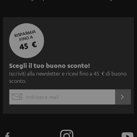
RISPARMIA
FINO A
45 €
I
Scegli il tuo buono sconto!
Iscriviti alla newsletter e ricevi fino a 45 € di buono
s
sconto.
c
r
ACCED
EMAIL
i
ORA
WIDGET
z
i
o