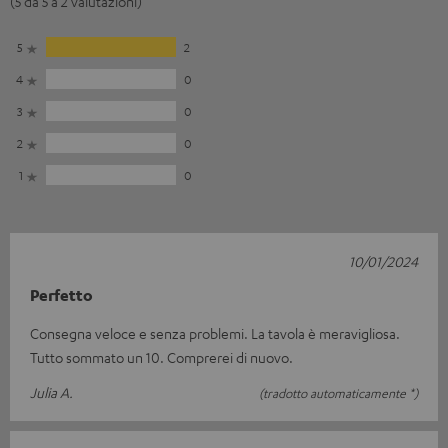
(5 da 5 a 2 valutazioni)
5
2
4
0
3
0
2
0
1
0
10/01/2024
Perfetto
Consegna veloce e senza problemi. La tavola è meravigliosa.
Tutto sommato un 10. Comprerei di nuovo.
Julia A.
(tradotto automaticamente *)