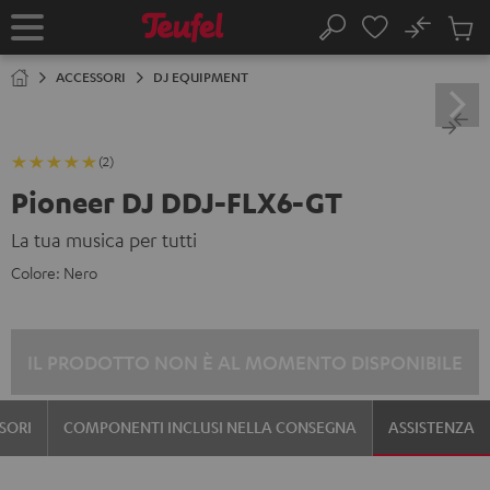
VAI AL
No
NTENUTO
Salv
Pagina
Cerca
Prodot
iniziale
nel
ACCESSORI
DJ EQUIPMENT
carrel
(2)
Pioneer DJ DDJ-FLX6-GT
La tua musica per tutti
Colore:
Nero
IL PRODOTTO NON È AL MOMENTO DISPONIBILE
SORI
COMPONENTI INCLUSI NELLA CONSEGNA
ASSISTENZA