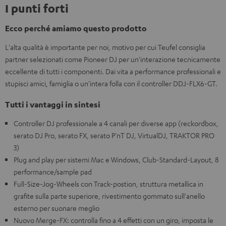
I punti forti
Ecco perché amiamo questo prodotto
L'alta qualità è importante per noi, motivo per cui Teufel consiglia
partner selezionati come Pioneer DJ per un'interazione tecnicamente
eccellente di tutti i componenti. Dai vita a performance professionali e
stupisci amici, famiglia o un'intera folla con il controller DDJ-FLX6-GT.
Tutti i vantaggi in sintesi
Controller DJ professionale a 4 canali per diverse app (reckordbox,
serato DJ Pro, serato FX, serato P'nT DJ, VirtualDJ, TRAKTOR PRO
3)
Plug and play per sistemi Mac e Windows, Club-Standard-Layout, 8
performance/sample pad
Full-Size-Jog-Wheels con Track-postion, struttura metallica in
grafite sulla parte superiore, rivestimento gommato sull'anello
esterno per suonare meglio
Nuovo Merge-FX: controlla fino a 4 effetti con un giro, imposta le