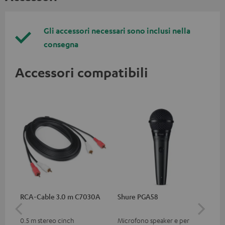
Gli accessori necessari sono inclusi nella
consegna
Accessori compatibili
RCA-Cable 3.0 m C7030A
Shure PGA58
Te
0.5 m stereo cinch
Microfono speaker e per
Cuf