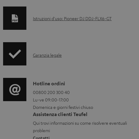
D
Istruzioni d'uso: Pioneer DJ DDJ-FLX6-GT
o
c
u
I
m
Garanzia legale
n
e
f
n
o
t
C
Hotline ordini
r
i
o
00800 200 300 40
Lu-ve 09:00-17:00
m
s
n
Domenica e giorni festivi chiuso
a
c
t
Assistenza clienti Teufel
z
a
a
Qui trovi informazioni su come risolvere eventuali
i
r
t
problemi
Contatti