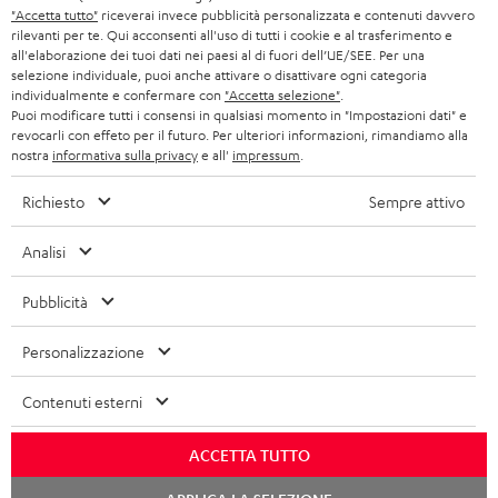
r
SET STEREO
"Accetta tutto"
riceverai invece pubblicità personalizzata e contenuti davvero
NEGOZI
BELGIO
rilevanti per te. Qui acconsenti all'uso di tutti i cookie e al trasferimento e
all'elaborazione dei tuoi dati nei paesi al di fuori dell’UE/SEE. Per una
ALTOPARLANTE
VANTAGGI TEUFEL
selezione individuale, puoi anche attivare o disattivare ogni categoria
individualmente e confermare con
"Accetta selezione"
.
FRANCIA
ULTIMA
Puoi modificare tutti i consensi in qualsiasi momento in "Impostazioni dati" e
LA NOSTRA STORIA
revocarli con effeto per il futuro. Per ulteriori informazioni, rimandiamo alla
nostra
informativa sulla privacy
e all'
impressum
.
POLONIA
CUFFIE IN-EAR
MANAGEMENT
Richiesto
Sempre attivo
FANSHOP
SPAGNA
SOSTENIBILITÀ
Ci riserviamo il diritto di apportare modifiche relative a specifiche tecniche,
Analisi
NOVITÁ
I NOSTRI VALORI
errori di battitura e omissioni. Gli accessori mostrati nelle nostre foto non sono
ITALIA
inclusi nella consegna. Eventuali costi di smaltimento delle batterie sono inclusi
Pubblicità
ACCESSIBILITÀ
nel prezzo.
USA
Personalizzazione
©2026 Lautsprecher Teufel GmbH - Tutti i diritti riservati.
ALTRI PAESI
Contenuti esterni
Impressum
Termini e condizioni generali
Protezione dei dati personali
Impostazioni privacy
EU Data Act
recedere dal contratto qui
ACCETTA TUTTO
Chat