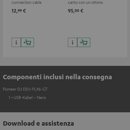
connection cable
canto con un ottimo
dei
rapporto prezzo/suono per
12,
€
95,
€
89
99
00
musicisti, artisti, performer e
relatori
74,
9
bas
99,
Componenti inclusi nella consegna
Pioneer DJ DDJ-FLX6-GT
1 × USB-Kabel – Nero
Download e assistenza