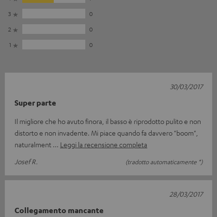
3
0
2
0
1
0
30/03/2017
Super parte
Il migliore che ho avuto finora, il basso è riprodotto pulito e non
distorto e non invadente. Mi piace quando fa davvero "boom",
naturalment
Leggi la recensione completa
Josef R.
(tradotto automaticamente *)
28/03/2017
Collegamento mancante