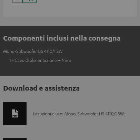
Componenti inclusi nella consegna
Mono-Subwoofer US 4110/1 SW
1 × Cavo di alimentazione – Nero
Download e assistenza
D
Istruzioni d'uso: Mono-Subwoofer US 4110/1 SW
o
c