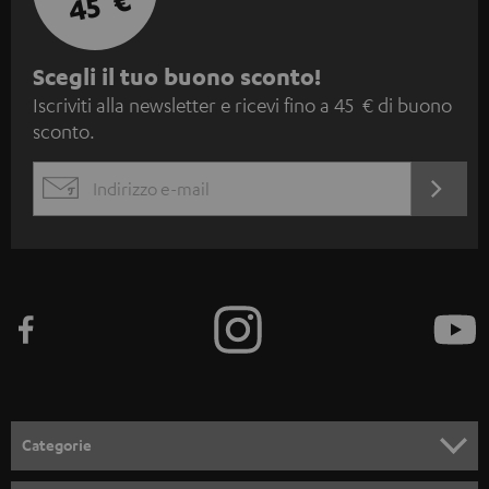
45 €
I
Scegli il tuo buono sconto!
Iscriviti alla newsletter e ricevi fino a 45 € di buono
s
sconto.
c
r
ACCED
EMAIL
i
ORA
WIDGET
z
i
o
n
e
a
l
Categorie
l