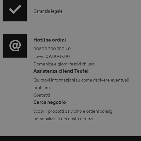
u
I
m
Garanzia legale
n
e
f
n
o
t
C
Hotline ordini
r
i
o
00800 200 300 40
Lu-ve 09:00-17:00
m
s
n
Domenica e giorni festivi chiuso
a
c
t
Assistenza clienti Teufel
z
a
a
Qui trovi informazioni su come risolvere eventuali
i
r
t
problemi
o
Contatti
i
t
Cerca negozio
n
c
i
Scopri i prodotti da vicino e ottieni consigli
i
a
personalizzati nei nostri negozi
g
b
a
i