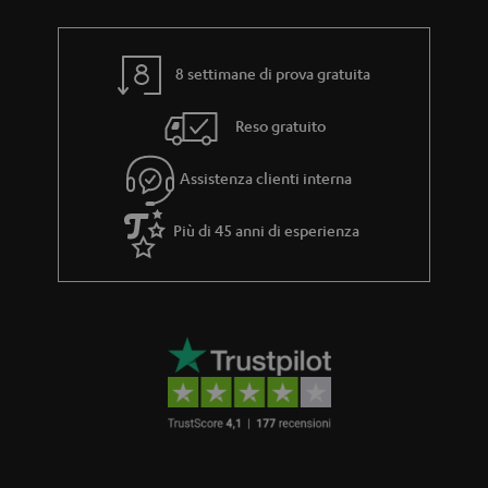
r
l
a
i
n
8 settimane di prova gratuita
z
Reso gratuito
i
a
Assistenza clienti interna
Più di 45 anni di esperienza