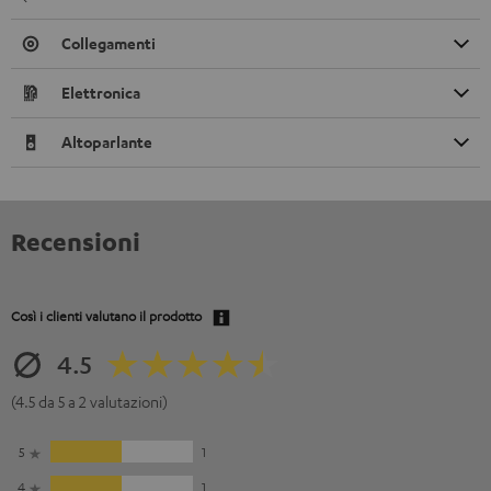
Collegamenti
Elettronica
Altoparlante
Recensioni
Così i clienti valutano il prodotto
4.5
(4.5 da 5 a 2 valutazioni)
5
1
4
1