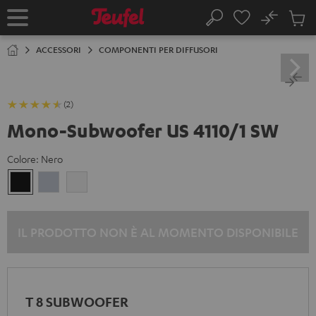
VAI AL
No
NTENUTO
Salv
Pagina
Cerca
Prodot
iniziale
nel
ACCESSORI
COMPONENTI PER DIFFUSORI
carrel
(2)
Mono-Subwoofer US 4110/1 SW
Colore:
Nero
Nero
Argento
Bianco
IL PRODOTTO NON È AL MOMENTO DISPONIBILE
T 8 SUBWOOFER