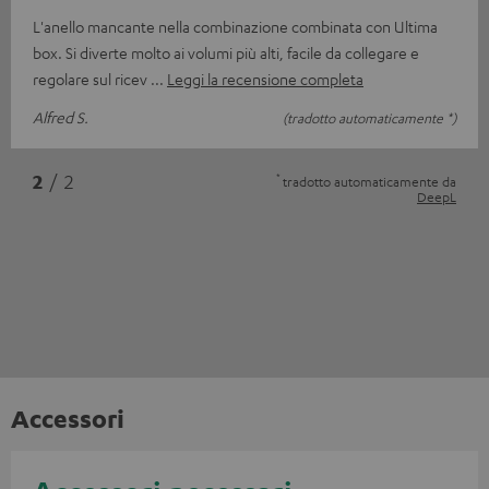
L'anello mancante nella combinazione combinata con Ultima
box. Si diverte molto ai volumi più alti, facile da collegare e
regolare sul ricev
Leggi la recensione completa
Alfred S.
(tradotto automaticamente *)
*
2
/ 2
tradotto automaticamente da
DeepL
Accessori