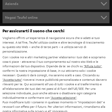
SET COMPLETI
a
Azienda
n
SOUNDBAR
ASSISTENZA
e
Negozi Teufel online
STEREO
w
CARRIERA
GERMANIA
Per assicurarti il suono che cerchi
s
SMART HOME
STAMPA
Vogliamo offrirti un'esperienza di navigazione sicura che si adatti ai tuoi
l
interessi. A tal fine, Teufel utilizza cookie e altre tecnologie di tracciamento
AUSTRIA
BLUETOOTH
e
su questo sito Web – anche di terze parti – e utilizza servizi di
B2B
personalizzazione.
t
SVIZZERA
CUFFIE
Con i cookie noi e altri marketing partner elaboriamo i tuoi dati e scopriamo
BLOG
t
cosa ti piace - attraverso il tuo comportamento sul nostro sito Web e le
informazioni dal tuo dispositivo. Dipende da te: se clicchi su
"Rifiuta tutto"
,
CUFFIE BLUETOOTH
e
PAESI BASSI
NEWSLETTER
confermi la nostra impostazione di base, in cui attiviamo solo i cookie
necessari. Questo ti darà consigli, ma saranno scelti a caso. Cliccando su
r
SET STEREO
"Accetta tutto"
riceverai invece pubblicità personalizzata e contenuti davvero
NEGOZI
BELGIO
rilevanti per te. Qui acconsenti all'uso di tutti i cookie e al trasferimento e
all'elaborazione dei tuoi dati nei paesi al di fuori dell’UE/SEE. Per una
ALTOPARLANTE
VANTAGGI TEUFEL
selezione individuale, puoi anche attivare o disattivare ogni categoria
FRANCIA
individualmente e confermare con
"Accetta selezione"
.
ULTIMA
Puoi modificare tutti i consensi in qualsiasi momento in "Impostazioni dati" e
LA NOSTRA STORIA
revocarli con effeto per il futuro. Per ulteriori informazioni, rimandiamo alla
nostra
informativa sulla privacy
e all'
impressum
.
POLONIA
CUFFIE IN-EAR