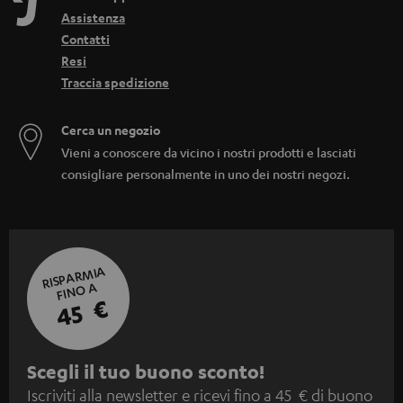
Assistenza
Contatti
Resi
Traccia spedizione
Cerca un negozio
Vieni a conoscere da vicino i nostri prodotti e lasciati
consigliare personalmente in uno dei nostri negozi.
RISPARMIA
FINO A
45 €
I
Scegli il tuo buono sconto!
Iscriviti alla newsletter e ricevi fino a 45 € di buono
s