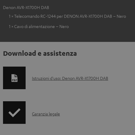
Denon AVR-X1700H DAB
1 × Telecomando RC-1244 per DENON AVR-X1700H DAB – Nero
1 × Cavo di alimentazione – Nero
Download e assistenza
D
Istruzioni d'uso: Denon AVR-X1700H DAB
o
c
u
I
m
Garanzia legale
n
e
f
n