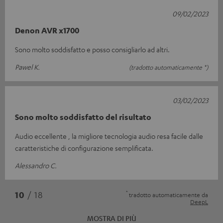
09/02/2023
Denon AVR x1700
Sono molto soddisfatto e posso consigliarlo ad altri.
Pawel K.
(tradotto automaticamente *)
03/02/2023
Sono molto soddisfatto del risultato
Audio eccellente , la migliore tecnologia audio resa facile dalle
caratteristiche di configurazione semplificata.
Alessandro C.
*
10
/ 18
tradotto automaticamente da
DeepL
MOSTRA DI PIÙ