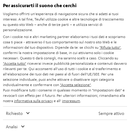
GERMANIA
Per assicurarti il suono che cerchi
s
SMART HOME
STAMPA
Vogliamo offrirti un'esperienza di navigazione sicura che si adatti ai tuoi
l
interessi. A tal fine, Teufel utilizza cookie e altre tecnologie di tracciamento
AUSTRIA
BLUETOOTH
e
su questo sito Web – anche di terze parti – e utilizza servizi di
B2B
personalizzazione.
t
SVIZZERA
CUFFIE
Con i cookie noi e altri marketing partner elaboriamo i tuoi dati e scopriamo
BLOG
cosa ti piace - attraverso il tuo comportamento sul nostro sito Web e le
t
informazioni dal tuo dispositivo. Dipende da te: se clicchi su
"Rifiuta tutto"
,
CUFFIE BLUETOOTH
e
PAESI BASSI
NEWSLETTER
confermi la nostra impostazione di base, in cui attiviamo solo i cookie
necessari. Questo ti darà consigli, ma saranno scelti a caso. Cliccando su
r
SET STEREO
"Accetta tutto"
riceverai invece pubblicità personalizzata e contenuti davvero
NEGOZI
BELGIO
rilevanti per te. Qui acconsenti all'uso di tutti i cookie e al trasferimento e
all'elaborazione dei tuoi dati nei paesi al di fuori dell’UE/SEE. Per una
ALTOPARLANTE
VANTAGGI TEUFEL
selezione individuale, puoi anche attivare o disattivare ogni categoria
FRANCIA
individualmente e confermare con
"Accetta selezione"
.
ULTIMA
Puoi modificare tutti i consensi in qualsiasi momento in "Impostazioni dati" e
LA NOSTRA STORIA
revocarli con effeto per il futuro. Per ulteriori informazioni, rimandiamo alla
nostra
informativa sulla privacy
e all'
impressum
.
POLONIA
CUFFIE IN-EAR
MANAGEMENT
Richiesto
Sempre attivo
FANSHOP
SPAGNA
SOSTENIBILITÀ
Ci riserviamo il diritto di apportare modifiche relative a specifiche tecniche,
Analisi
NOVITÁ
I NOSTRI VALORI
errori di battitura e omissioni. Gli accessori mostrati nelle nostre foto non sono