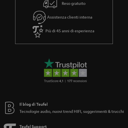
Reso gratuito
i
a
Assistenza clienti interna
Più di 45 anni di esperienza
Il blog di Teufel
Tecnologie audio, nuovi trend HIFI, suggerimenti & trucchi
Teufel Support