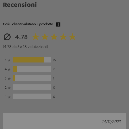
Recensioni
Così i clienti valutano il prodotto
4.78
(4.78 da 5 a 18 valutazioni)
5
15
4
2
3
1
2
0
1
0
14/11/2023