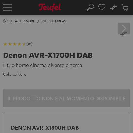
VAI AL
No
NTENUTO
Salv
Pagina
Cerca
Prodot
iniziale
nel
ACCESSORI
RICEVITORI AV
carrel
(18)
Denon AVR-X1700H DAB
Il tuo home cinema diventa cinema
Colore:
Nero
IL PRODOTTO NON È AL MOMENTO DISPONIBILE
DENON AVR-X1800H DAB