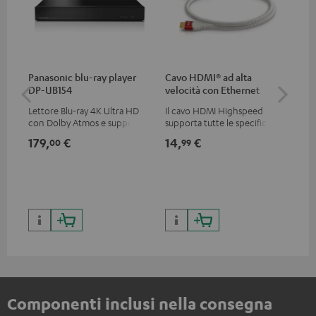
Panasonic blu-ray player
Cavo HDMI® ad alta
Ca
DP-UB154
velocità con Ethernet
vel
Lettore Blu-ray 4K Ultra HD
Il cavo HDMI Highspeed
Il 
con Dolby Atmos e supporto
supporta tutte le specifiche
sup
Multi HDR incluso HDR10+ per
2.0 come 4K 50 / 60p e 4K 3D
2.0
179,
€
14,
€
14
00
99
una qualità delle immagini
eccezionale con contrasti e
colori realistici
Componenti inclusi nella consegna