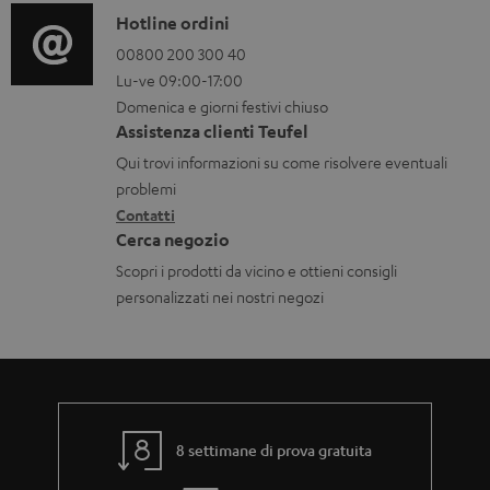
o
t
C
Hotline ordini
r
i
o
00800 200 300 40
Lu-ve 09:00-17:00
m
s
n
Domenica e giorni festivi chiuso
a
c
t
Assistenza clienti Teufel
z
a
a
Qui trovi informazioni su come risolvere eventuali
i
r
t
problemi
o
Contatti
i
t
Cerca negozio
n
c
i
Scopri i prodotti da vicino e ottieni consigli
i
a
personalizzati nei nostri negozi
g
b
a
i
r
l
a
i
n
8 settimane di prova gratuita
z