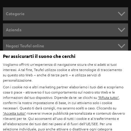
a
l
Categorie
l
SET COMPLETI
a
Azienda
n
SOUNDBAR
ASSISTENZA
e
Negozi Teufel online
STEREO
w
Per assicurarti il suono che cerchi
CARRIERA
GERMANIA
s
Vogliamo offrirti un'esperienza di navigazione sicura che si adatti ai tuoi
SMART HOME
STAMPA
interessi. A tal fine, Teufel utilizza cookie e altre tecnologie di tracciamento
l
su questo sito Web – anche di terze parti – e utilizza servizi di
AUSTRIA
BLUETOOTH
e
personalizzazione.
B2B
Con i cookie noi e altri marketing partner elaboriamo i tuoi dati e scopriamo
t
SVIZZERA
CUFFIE
cosa ti piace - attraverso il tuo comportamento sul nostro sito Web e le
BLOG
t
informazioni dal tuo dispositivo. Dipende da te: se clicchi su
"Rifiuta tutto"
,
confermi la nostra impostazione di base, in cui attiviamo solo i cookie
CUFFIE BLUETOOTH
e
PAESI BASSI
NEWSLETTER
necessari. Questo ti darà consigli, ma saranno scelti a caso. Cliccando su
"Accetta tutto"
riceverai invece pubblicità personalizzata e contenuti davvero
r
SET STEREO
rilevanti per te. Qui acconsenti all'uso di tutti i cookie e al trasferimento e
NEGOZI
BELGIO
all'elaborazione dei tuoi dati nei paesi al di fuori dell’UE/SEE. Per una
selezione individuale, puoi anche attivare o disattivare ogni categoria
ALTOPARLANTE