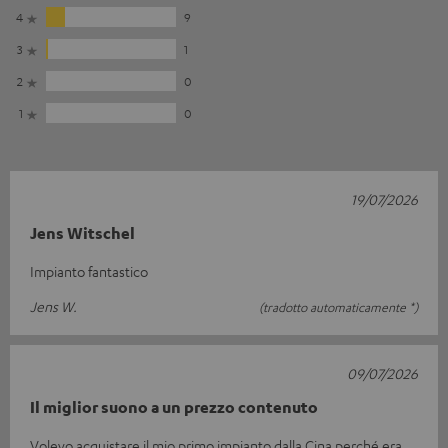
4
9
3
1
2
0
1
0
19/07/2026
Jens Witschel
Impianto fantastico
Jens W.
(tradotto automaticamente *)
09/07/2026
Il miglior suono a un prezzo contenuto
Volevo acquistare il mio primo impianto dalla Cina perché era