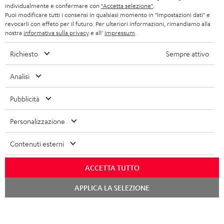
VANTAGGI TEUFEL
individualmente e confermare con
"Accetta selezione"
.
FRANCIA
Puoi modificare tutti i consensi in qualsiasi momento in "Impostazioni dati" e
ULTIMA
revocarli con effeto per il futuro. Per ulteriori informazioni, rimandiamo alla
LA NOSTRA STORIA
nostra
informativa sulla privacy
e all'
impressum
.
POLONIA
CUFFIE IN-EAR
MANAGEMENT
Richiesto
Sempre attivo
FANSHOP
SPAGNA
SOSTENIBILITÀ
Analisi
Ci riserviamo il diritto di apportare modifiche relative a specifiche tecniche,
NOVITÁ
I NOSTRI VALORI
errori di battitura e omissioni. Gli accessori mostrati nelle nostre foto non sono
ITALIA
Pubblicità
inclusi nella consegna. Eventuali costi di smaltimento delle batterie sono inclusi
ACCESSIBILITÀ
nel prezzo.
Personalizzazione
USA
©2026 Lautsprecher Teufel GmbH - Tutti i diritti riservati.
Contenuti esterni
ALTRI PAESI
Impressum
Termini e condizioni generali
Protezione dei dati personali
ACCETTA TUTTO
Impostazioni privacy
EU Data Act
recedere dal contratto qui
Chat
APPLICA LA SELEZIONE
starten