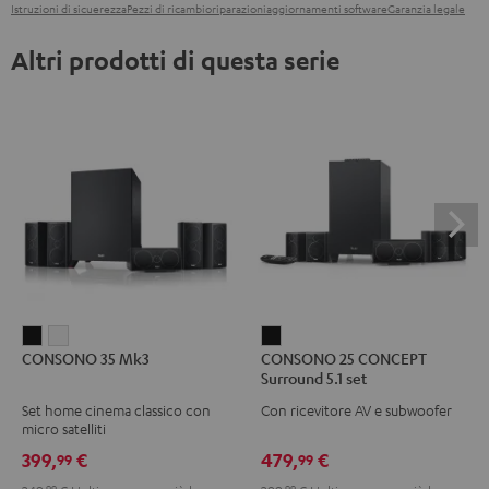
Istruzioni di sicuerezza
Pezzi di ricambio
riparazioni
aggiornamenti software
Garanzia legale
Altri prodotti di questa serie
CONSONO
CONSONO
CONSONO
CONSONO 35 Mk3
CONSONO 25 CONCEPT
35
35
25
Surround 5.1 set
Mk3
Mk3
CONCEPT
Set home cinema classico con
Con ricevitore AV e subwoofer
Nero
Bianco
Surround
micro satelliti
5.1
399,
€
479,
€
99
99
set