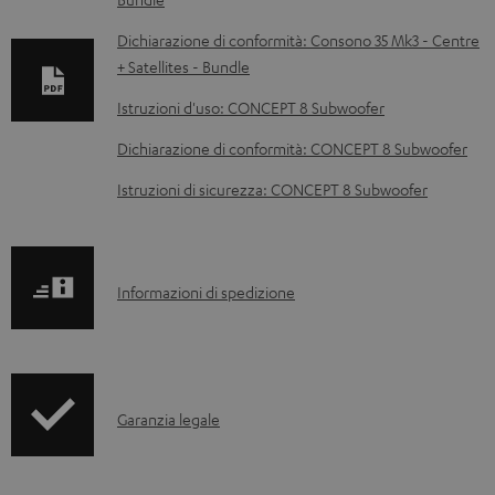
o
c
Dichiarazione di conformità: Consono 35 Mk3 - Centre
+ Satellites - Bundle
u
m
Istruzioni d'uso: CONCEPT 8 Subwoofer
e
Dichiarazione di conformità: CONCEPT 8 Subwoofer
n
Istruzioni di sicurezza: CONCEPT 8 Subwoofer
t
i
s
I
Informazioni di spedizione
c
n
a
f
r
o
i
I
Garanzia legale
r
c
n
m
a
f
a