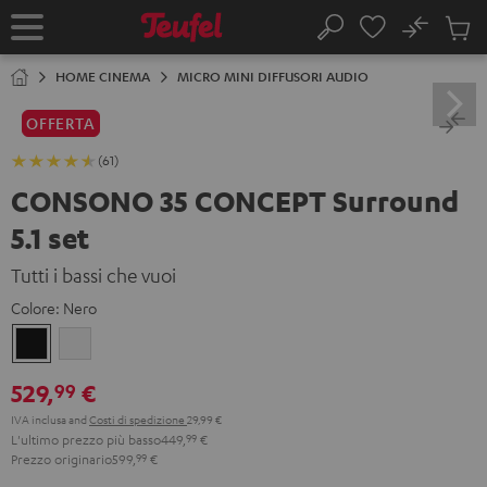
VAI AL
No
NTENUTO
Salv
Pagina
Cerca
Prodot
iniziale
nel
HOME CINEMA
MICRO MINI DIFFUSORI AUDIO
carrel
OFFERTA
(61)
CONSONO 35 CONCEPT Surround
5.1 set
Tutti i bassi che vuoi
Colore:
Nero
Nero
Bianco
529,
€
99
IVA inclusa
and
Costi di spedizione
29,99 €
L'ultimo prezzo più basso
449,
99
€
Prezzo originario
599,
99
€