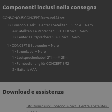
Componenti inclusi nella consegna
CONSONO 35 CONCEPT Surround 5.1 set
1 × Consono 35 Mk3 - Center + Satelliten - Bundle – Nero
4 × Satelliten-Lautsprecher CS 35 FCR Mk3 – Nero
1 × Center-Lautsprecher CS 35 C Mk3 – Nero
1 × CONCEPT 8 Subwoofer – Nero
1 × Stromkabel – Nero
1 × Lautsprecherkabel, 2*1 mm², 25m
1 × Fernbedienung für CONCEPT 8/12
2 × Batteria AAA
Download e assistenza
D
Istruzioni d'uso: Consono 35 Mk3 - Centre + Satellites -
Bundle