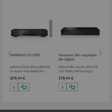
YAMAHA CD-S303
Panasonic blu-ray player
Dig
DP-UB154
C7
Lettore CD di alta qualità dal
Lettore Blu-ray 4K Ultra HD
Cav
un suono impressionante
con Dolby Atmos e supporto
ott
Multi HDR incluso HDR10+ per
min
379,
€
179,
€
19
00
00
una qualità delle immagini
eccezionale con contrasti e
colori realistici