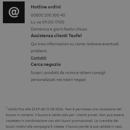
b
o
C
Hotline ordini
z
i
r
o
00800 200 300 40
i
l
Lu-ve 09:00-17:00
m
n
o
i
Domenica e giorni festivi chiuso
a
t
n
Assistenza clienti Teufel
z
a
i
Qui trovi informazioni su come risolvere eventuali
i
t
d
problemi
o
Contatti
t
i
Cerca negozio
n
i
s
Scopri i prodotti da vicino e ottieni consigli
i
p
personalizzati nei nostri negozi
g
e
a
d
r
i
1
Valido fino alle 23:59 del 15.08.2026.
Non è permessa una riscossione del
a
z
buono in contanti. Il buono è valido solo per i clienti privati. Non può essere
n
i
riscattato in combinazione con altri buoni promozionali. La rivendita dei
buoni relativi alla campagna È vietata. Il buono perde la sua validità in caso
z
o