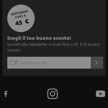
RISPARMIA
FINO A
45 €
I
Scegli il tuo buono sconto!
Iscriviti alla newsletter e ricevi fino a 45 € di buono
s
sconto.
c
r
ACCED
EMAIL
i
ORA
WIDGET
z
i
o
n
e