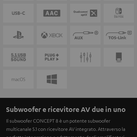
Subwoofer e ricevitore AV due in uno
Il subwoofer CONCEPT 8 è un potente subwoofer
multicanale 5.1 con ricevitore AV integrato. Attraverso la