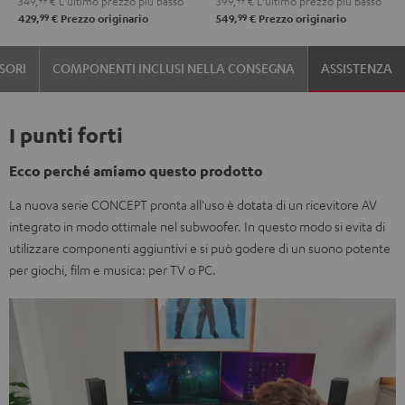
349,
99
€
L'ultimo prezzo più basso
399,
99
€
L'ultimo prezzo più basso
Nero
99
99
429,
€
Prezzo originario
549,
€
Prezzo originario
SORI
COMPONENTI INCLUSI NELLA CONSEGNA
ASSISTENZA
I punti forti
Ecco perché amiamo questo prodotto
La nuova serie CONCEPT pronta all'uso è dotata di un ricevitore AV
integrato in modo ottimale nel subwoofer. In questo modo si evita di
utilizzare componenti aggiuntivi e si può godere di un suono potente
per giochi, film e musica: per TV o PC.