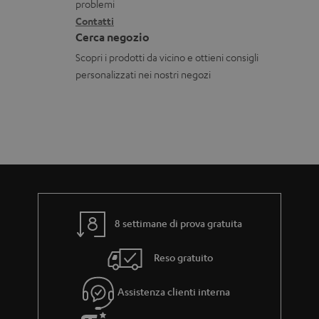
i
t
problemi
i
o
Contatti
t
c
Cerca negozio
n
i
a
Scopri i prodotti da vicino e ottieni consigli
i
b
personalizzati nei nostri negozi
g
i
a
l
r
i
a
n
z
i
8 settimane di prova gratuita
a
Reso gratuito
Assistenza clienti interna