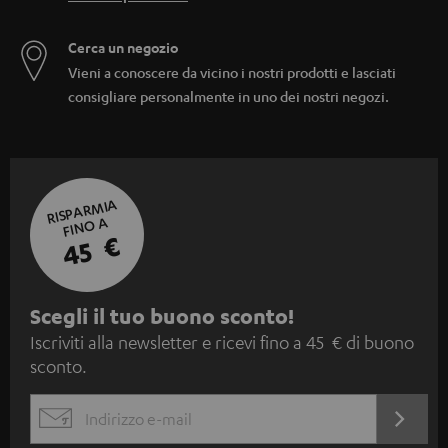
Cerca un negozio
Vieni a conoscere da vicino i nostri prodotti e lasciati
consigliare personalmente in uno dei nostri negozi.
RISPARMIA
FINO A
45 €
I
Scegli il tuo buono sconto!
Iscriviti alla newsletter e ricevi fino a 45 € di buono
s
sconto.
c
r
ACCED
EMAIL
i
ORA