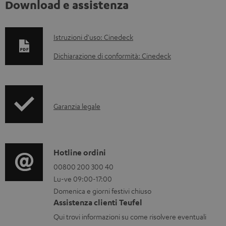
Download e assistenza
D
Istruzioni d'uso: Cinedeck
o
Dichiarazione di conformità: Cinedeck
c
u
m
I
Garanzia legale
e
n
n
f
t
o
C
Hotline ordini
i
r
o
00800 200 300 40
s
Lu-ve 09:00-17:00
m
n
c
Domenica e giorni festivi chiuso
a
t
a
Assistenza clienti Teufel
z
a
Qui trovi informazioni su come risolvere eventuali
r