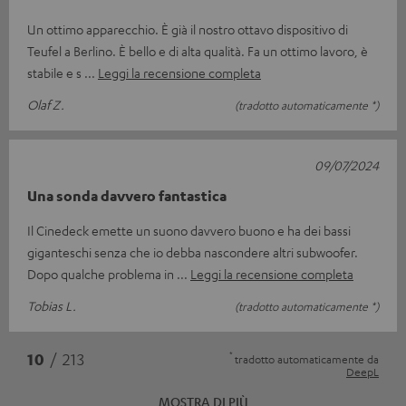
Un ottimo apparecchio. È già il nostro ottavo dispositivo di
Teufel a Berlino. È bello e di alta qualità. Fa un ottimo lavoro, è
stabile e s
Leggi la recensione completa
Olaf Z.
(tradotto automaticamente *)
09/07/2024
Una sonda davvero fantastica
Il Cinedeck emette un suono davvero buono e ha dei bassi
giganteschi senza che io debba nascondere altri subwoofer.
Dopo qualche problema in
Leggi la recensione completa
Tobias L.
(tradotto automaticamente *)
*
10
/ 213
tradotto automaticamente da
DeepL
MOSTRA DI PIÙ