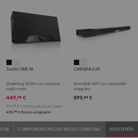
Teufel
Teufel
CINEBAR
CINEBAR
Teufel ONE M
CINEBAR LUX
ONE
ONE
LUX
LUX
M
M
Nero
Bianco
Streaming WLAN con opzione
Soundbar WiFi con subwoofer
Nero
Bianco
multi-room
integrato
449,
€
899,
€
99
99
399,
99
€
L'ultimo prezzo più basso
99
499,
€
Prezzo originario
SORI
COMPONENTI INCLUSI NELLA CONSEGNA
ASSISTENZA