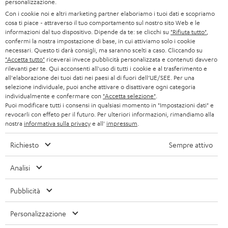
personalizzazione.
t
SVIZZERA
CUFFIE
Con i cookie noi e altri marketing partner elaboriamo i tuoi dati e scopriamo
BLOG
cosa ti piace - attraverso il tuo comportamento sul nostro sito Web e le
t
informazioni dal tuo dispositivo. Dipende da te: se clicchi su
"Rifiuta tutto"
,
CUFFIE BLUETOOTH
e
PAESI BASSI
NEWSLETTER
confermi la nostra impostazione di base, in cui attiviamo solo i cookie
necessari. Questo ti darà consigli, ma saranno scelti a caso. Cliccando su
r
SET STEREO
"Accetta tutto"
riceverai invece pubblicità personalizzata e contenuti davvero
NEGOZI
BELGIO
rilevanti per te. Qui acconsenti all'uso di tutti i cookie e al trasferimento e
all'elaborazione dei tuoi dati nei paesi al di fuori dell’UE/SEE. Per una
ALTOPARLANTE
VANTAGGI TEUFEL
selezione individuale, puoi anche attivare o disattivare ogni categoria
FRANCIA
individualmente e confermare con
"Accetta selezione"
.
ULTIMA
Puoi modificare tutti i consensi in qualsiasi momento in "Impostazioni dati" e
LA NOSTRA STORIA
revocarli con effeto per il futuro. Per ulteriori informazioni, rimandiamo alla
nostra
informativa sulla privacy
e all'
impressum
.
POLONIA
CUFFIE IN-EAR
MANAGEMENT
Richiesto
Sempre attivo
FANSHOP
SPAGNA
SOSTENIBILITÀ
Ci riserviamo il diritto di apportare modifiche relative a specifiche tecniche,
Analisi
NOVITÁ
I NOSTRI VALORI
errori di battitura e omissioni. Gli accessori mostrati nelle nostre foto non sono
ITALIA
inclusi nella consegna. Eventuali costi di smaltimento delle batterie sono inclusi
Pubblicità
ACCESSIBILITÀ
nel prezzo.
USA
Personalizzazione
©2026 Lautsprecher Teufel GmbH - Tutti i diritti riservati.