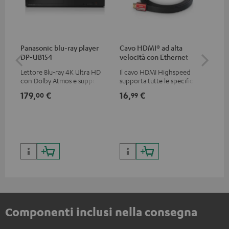
Panasonic blu-ray player
Cavo HDMI® ad alta
Teu
DP-UB154
velocità con Ethernet
Lettore Blu-ray 4K Ultra HD
Il cavo HDMI Highspeed
Uni
con Dolby Atmos e supporto
supporta tutte le specifiche
str
Multi HDR incluso HDR10+ per
2.0 come 4K 50 / 60p e 4K 3D
hig
179,
€
16,
€
24
00
99
una qualità delle immagini
con
eccezionale con contrasti e
199,
colori realistici
bas
299
Componenti inclusi nella consegna