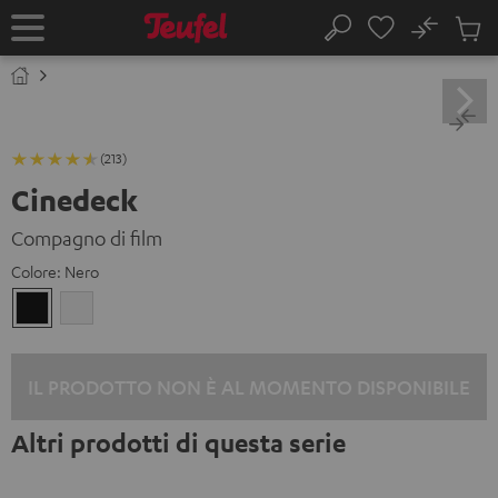
VAI AL
No
NTENUTO
Salv
Pagina
Cerca
Prodot
iniziale
nel
carrel
(213)
Cinedeck
Compagno di film
Colore:
Nero
Nero
Bianco
IL PRODOTTO NON È AL MOMENTO DISPONIBILE
Altri prodotti di questa serie