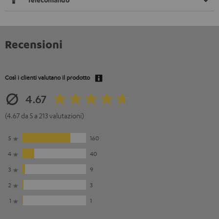
Recensioni
Così i clienti valutano il prodotto
4.67
(4.67 da 5 a 213 valutazioni)
5
160
4
40
3
9
2
3
1
1