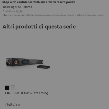
Shop with confidence with our 8-week return policy
including free
Returns
Produttore:
Teufel
Istruzioni di sicuerezza
Pezzi di ricambio
riparazioni
aggiornamenti software
Garanzia legale
Altri prodotti di questa serie
CINEBAR
CINEBAR
CINEBAR ULTIMA Streaming
ULTIMA
ULTIMA
Streaming
Streaming
Il tuttofare
Nero
Bianco