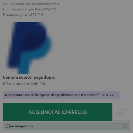
IVA inclusa
and
Costi di spedizione
9,99 €
L'ultimo prezzo più basso
199,
99
€
Prezzo originario
299,
99
€
Compra subito, paga dopo.
Il finanziamento PayPal 0%.
1
Risparmia 50% delle spese di spedizione questo codice
VKF-72F
AGGIUNGI AL CARRELLO
In magazzino