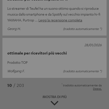
Lo streamer di Teufel ha un suono ottimo quando si riproduce
musica dallo smartphone e da Spotify sul vecchio impianto hi-fi
YAMAHA. Purtrop
Leggi la recensione completa
Georg H.
(tradotto automaticamente *)
28/01/2026
ottimale per ricevitori più vecchi
Prodotto TOP
Wolfgang F.
(tradotto automaticamente *)
*
10
/ 203
tradotto automaticamente da
DeepL
MOSTRA DI PIÙ