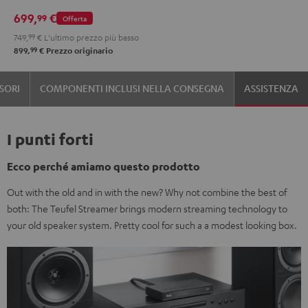
699,
€
99
Offerta
749,
99
€
L'ultimo prezzo più basso
99
899,
€
Prezzo originario
SORI
COMPONENTI INCLUSI NELLA CONSEGNA
ASSISTENZA
I punti forti
Ecco perché amiamo questo prodotto
Out with the old and in with the new? Why not combine the best of
both: The Teufel Streamer brings modern streaming technology to
your old speaker system. Pretty cool for such a a modest looking box.