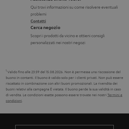
b
z
a
i
Qui trovi informazioni su come risolvere eventuali
i
i
t
d
problemi
l
o
Contatti
t
i
i
Cerca negozio
n
i
s
Scopri i prodotti da vicino e ottieni consigli
i
p
personalizzati nei nostri negozi
g
e
a
d
r
i
1
Valido fino alle 23:59 del 15.08.2026.
Non è permessa una riscossione del
a
z
buono in contanti. Il buono è valido solo per i clienti privati. Non può essere
n
i
riscattato in combinazione con altri buoni promozionali. La rivendita dei
buoni relativi alla campagna È vietata. Il buono perde la sua validità in caso
z
o
di vendita. Le condizioni esatte possono essere trovate nei nostri
Termini e
i
n
condizioni
.
a
e