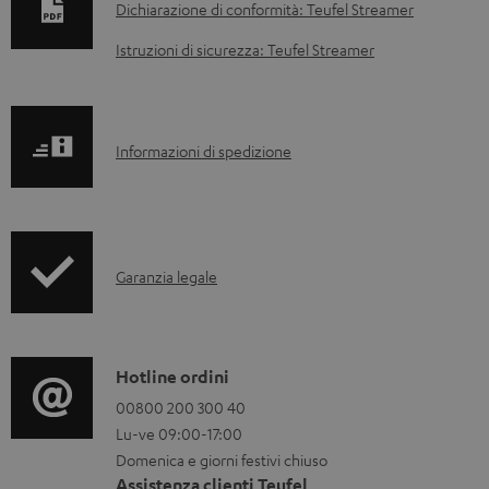
o
Dichiarazione di conformità: Teufel Streamer
c
Istruzioni di sicurezza: Teufel Streamer
u
m
e
I
Informazioni di spedizione
n
n
t
f
i
o
s
I
Garanzia legale
r
c
n
m
a
f
a
r
o
C
Hotline ordini
z
i
r
o
00800 200 300 40
i
c
Lu-ve 09:00-17:00
m
n
o
a
Domenica e giorni festivi chiuso
a
t
n
Assistenza clienti Teufel