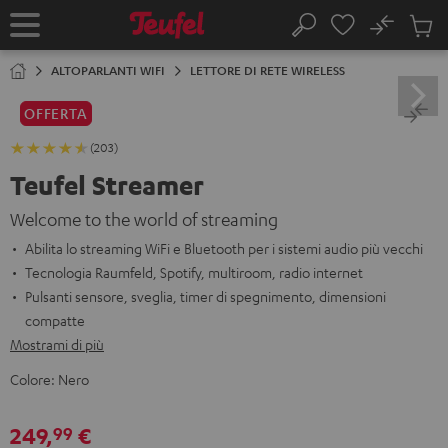
VAI AL
No
NTENUTO
Salv
Pagina
Cerca
Prodot
iniziale
nel
ALTOPARLANTI WIFI
LETTORE DI RETE WIRELESS
carrel
OFFERTA
(203)
Teufel Streamer
Welcome to the world of streaming
Abilita lo streaming WiFi e Bluetooth per i sistemi audio più vecchi
Tecnologia Raumfeld, Spotify, multiroom, radio internet
Pulsanti sensore, sveglia, timer di spegnimento, dimensioni
compatte
Mostrami di più
Colore:
Nero
249,
€
99