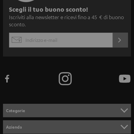
I
Scegli il tuo buono sconto!
Iscriviti alla newsletter e ricevi fino a 45 € di buono
s
sconto.
c
r
ACCED
EMAIL
i
ORA
WIDGET
z
i
o
n
e
a
l
Categorie
l
SET COMPLETI
a
Azienda