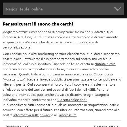
n
SOUNDBAR
ASSISTENZA
e
Negozi Teufel online
STEREO
w
CARRIERA
GERMANIA
Per assicurarti il suono che cerchi
s
SMART HOME
STAMPA
Vogliamo offrirti un'esperienza di navigazione sicura che si adatti ai tuoi
l
interessi. A tal fine, Teufel utilizza cookie e altre tecnologie di tracciamento
AUSTRIA
BLUETOOTH
e
su questo sito Web – anche di terze parti – e utilizza servizi di
B2B
personalizzazione.
t
SVIZZERA
CUFFIE
Con i cookie noi e altri marketing partner elaboriamo i tuoi dati e scopriamo
BLOG
cosa ti piace - attraverso il tuo comportamento sul nostro sito Web e le
t
informazioni dal tuo dispositivo. Dipende da te: se clicchi su
"Rifiuta tutto"
,
CUFFIE BLUETOOTH
e
PAESI BASSI
NEWSLETTER
confermi la nostra impostazione di base, in cui attiviamo solo i cookie
necessari. Questo ti darà consigli, ma saranno scelti a caso. Cliccando su
r
SET STEREO
"Accetta tutto"
riceverai invece pubblicità personalizzata e contenuti davvero
NEGOZI
BELGIO
rilevanti per te. Qui acconsenti all'uso di tutti i cookie e al trasferimento e
all'elaborazione dei tuoi dati nei paesi al di fuori dell’UE/SEE. Per una
ALTOPARLANTE
VANTAGGI TEUFEL
selezione individuale, puoi anche attivare o disattivare ogni categoria
FRANCIA
individualmente e confermare con
"Accetta selezione"
.
ULTIMA
Puoi modificare tutti i consensi in qualsiasi momento in "Impostazioni dati" e
LA NOSTRA STORIA
revocarli con effeto per il futuro. Per ulteriori informazioni, rimandiamo alla
nostra
informativa sulla privacy
e all'
impressum
.
POLONIA
CUFFIE IN-EAR
MANAGEMENT
Richiesto
Sempre attivo