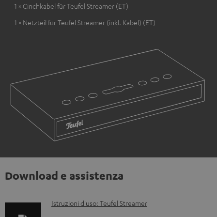
1 × Cinchkabel für Teufel Streamer (ET)
1 × Netzteil für Teufel Streamer (inkl. Kabel) (ET)
Download e assistenza
D
Istruzioni d'uso: Teufel Streamer