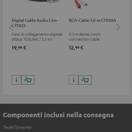
Digital Cable Audio 1.5m -
RCA-Cable 3.0 m C7030A
Tra
C7515O
Bl
Cavo di collegamento digitale
0.5 m stereo cinch
Tra
ottico TOSLINK / 3,5 mm
connection cable
5.4
mini-TOSLINK
l'a
19,
€
12,
€
49
99
99
TV,
app
59,
9
per
bas
sen
59,
Componenti inclusi nella consegna
Teufel Streamer