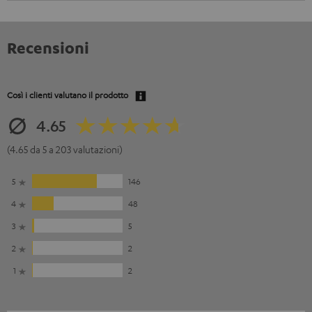
Recensioni
Così i clienti valutano il prodotto
4.65
(4.65 da 5 a 203 valutazioni)
5
146
4
48
3
5
2
2
1
2